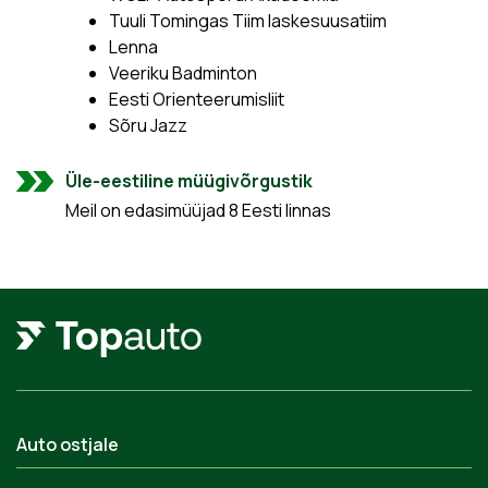
Tuuli Tomingas Tiim laskesuusatiim
Lenna
Veeriku Badminton
Eesti Orienteerumisliit
Sõru Jazz
Üle-eestiline müügivõrgustik
Meil on edasimüüjad 8 Eesti linnas
Auto ostjale