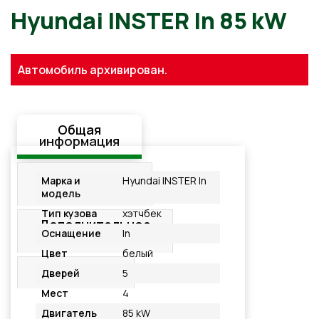
Hyundai INSTER In 85 kW
Автомобиль архивирован.
Общая
информация
Стандартная
Марка и
Hyundai INSTER In
комплектация
модель
Тип кузова
хэтчбек
Дополнительное
Оснащение
In
оснащение
Цвет
белый
Подробнее
Дверей
5
Мест
4
Двигатель
85 kW