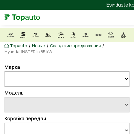
Esinduste ko
/
/
/
Topauto
Новые
Складские предложения
Hyundai INSTER In 85 kW
Марка
Модель
Коробка передач