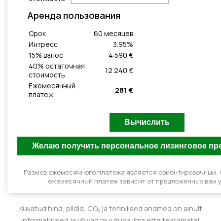
Aренда пользования
Cрок
60
месяцeв
Интресс
3.95
%
15
% взнос
4 590 €
40
% остаточная
12 240 €
стоимость
Ежемесячный
281 €
платеж
Размер ежемесячного платежа является ориентировочным.
ежемесячный платеж зависит от предложенных вам у
Kuvatud hind, pildid, CO₂ ja tehnilised andmed on ainult
informatiivsed ja võivad muutuda ilma ette teatamata!