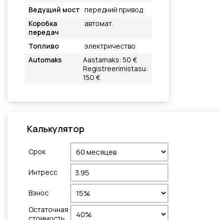
Ведущий мост
передний привод
Коробка
автомат.
передач
Топливо
электричество
Automaks
Aastamaks: 50 €
Registreerimistasu:
150 €
Калькулятор
Cрок
Интресс
Взнос
Остаточная
стоимость