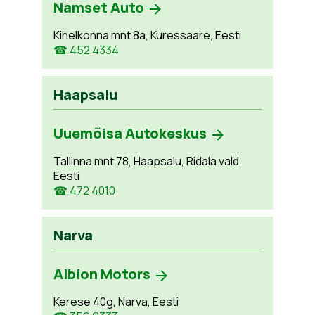
Namset Auto
Kihelkonna mnt 8a, Kuressaare, Eesti
☎ 452 4334
Haapsalu
Uuemõisa Autokeskus
Tallinna mnt 78, Haapsalu, Ridala vald,
Eesti
☎ 472 4010
Narva
Albion Motors
Kerese 40g, Narva, Eesti