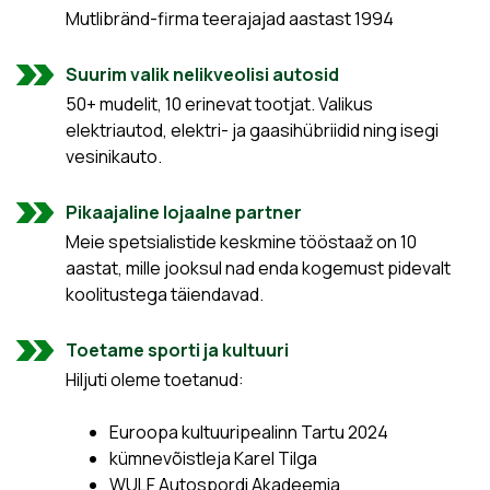
Mutlibränd-firma teerajajad aastast 1994
Suurim valik nelikveolisi autosid
50+ mudelit, 10 erinevat tootjat. Valikus
elektriautod, elektri- ja gaasihübriidid ning isegi
vesinikauto.
Pikaajaline lojaalne partner
Meie spetsialistide keskmine tööstaaž on 10
aastat, mille jooksul nad enda kogemust pidevalt
koolitustega täiendavad.
Toetame sporti ja kultuuri
Hiljuti oleme toetanud:
Euroopa kultuuripealinn Tartu 2024
kümnevõistleja Karel Tilga
WULF Autospordi Akadeemia