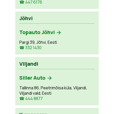
☎ 447 6176
Jõhvi
Topauto Jõhvi
Pargi 39, Jõhvi, Eesti
☎ 332 1430
Viljandi
Siller Auto
Tallinna 86, Peetrimõisa küla, Viljandi,
Viljandi vald, Eesti
☎ 444 8877