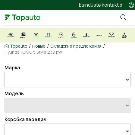
Esinduste kontaktid
/
/
/
Topauto
Новые
Складские предложения
Hyundai IONIQ 5 Style 239 kW
Марка
Модель
Коробка передач