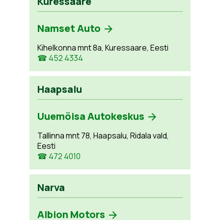
Kuressaare
Namset Auto
Kihelkonna mnt 8a, Kuressaare, Eesti
☎ 452 4334
Haapsalu
Uuemõisa Autokeskus
Tallinna mnt 78, Haapsalu, Ridala vald,
Eesti
☎ 472 4010
Narva
Albion Motors