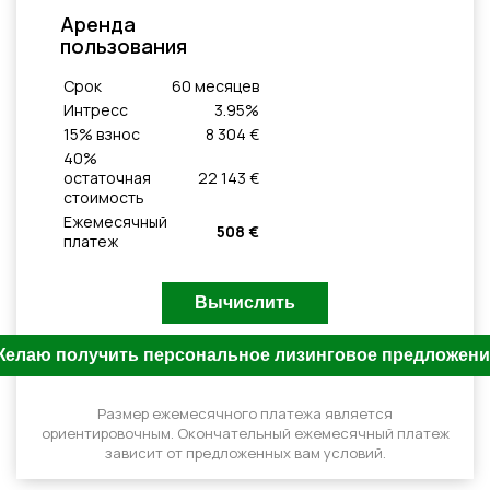
Aренда
пользования
Cрок
60
месяцeв
Интресс
3.95
%
15
% взнос
8 304 €
40
%
остаточная
22 143 €
стоимость
Ежемесячный
508 €
платеж
Размер ежемесячного платежа является
ориентировочным. Окончательный ежемесячный платеж
зависит от предложенных вам условий.