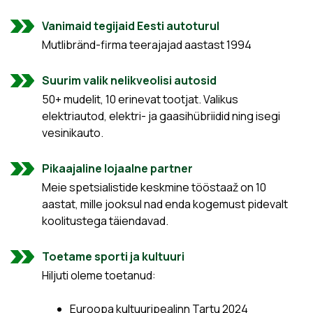
Vanimaid tegijaid Eesti autoturul
Mutlibränd-firma teerajajad aastast 1994
Suurim valik nelikveolisi autosid
50+ mudelit, 10 erinevat tootjat. Valikus
elektriautod, elektri- ja gaasihübriidid ning isegi
vesinikauto.
Pikaajaline lojaalne partner
Meie spetsialistide keskmine tööstaaž on 10
aastat, mille jooksul nad enda kogemust pidevalt
koolitustega täiendavad.
Toetame sporti ja kultuuri
Hiljuti oleme toetanud:
Euroopa kultuuripealinn Tartu 2024