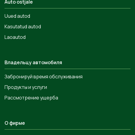
Auto ostjale
Uued autod
Kasutatud autod
Laoautod
Владельцу автомобиля
Забронируй время обслуживания
Продукты и услуги
Рассмотрение ущерба
О фирме