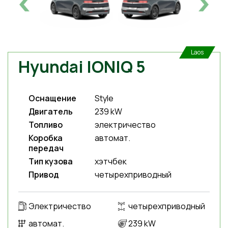
Laos
Hyundai IONIQ 5
Оснащение
Style
Двигатель
239 kW
Топливо
электричество
Коробка
автомат.
передач
Тип кузова
хэтчбек
Привод
четырехприводный
Электричество
четырехприводный
автомат.
239 kW