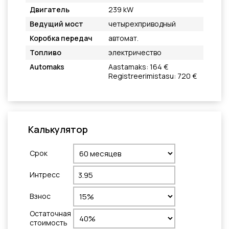
Двигатель
239 kW
Ведущий мост
четырехприводный
Коробка передач
автомат.
Топливо
электричество
Automaks
Aastamaks: 164 €
Registreerimistasu: 720 €
Калькулятор
Cрок
Интресс
Взнос
Остаточная
стоимость