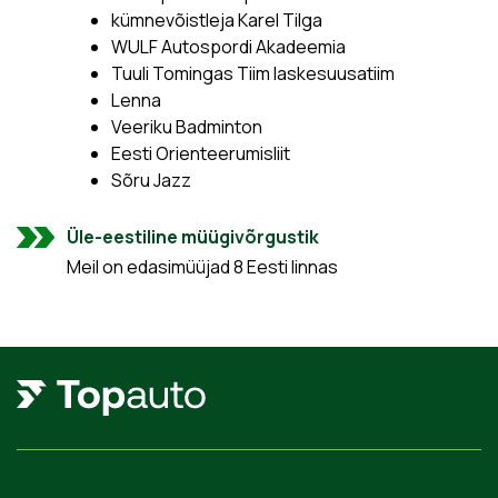
kümnevõistleja Karel Tilga
WULF Autospordi Akadeemia
Tuuli Tomingas Tiim laskesuusatiim
Lenna
Veeriku Badminton
Eesti Orienteerumisliit
Sõru Jazz
Üle-eestiline müügivõrgustik
Meil on edasimüüjad 8 Eesti linnas