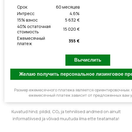
Cрок
60
месяцeв
Интресс
4.6
%
15
% взнос
5 632 €
40
% остаточная
15 020 €
стоимость
Ежемесячный
355 €
платеж
Размер ежемесячного платежа является ориентировочным.
ежемесячный платеж зависит от предложенных вам у
Kuvatud hind, pildid, CO₂ ja tehnilised andmed on ainult
informatiivsed ja võivad muutuda ilma ette teatamata!