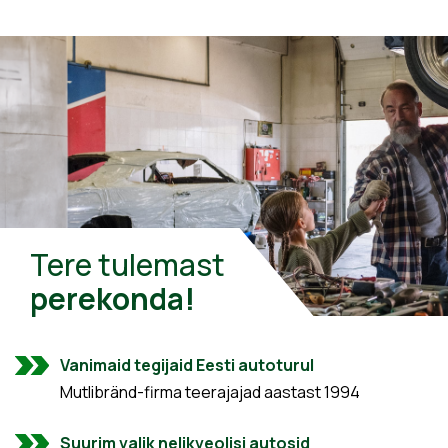
Tere tulemast
perekonda!
Vanimaid tegijaid Eesti autoturul
Mutlibränd-firma teerajajad aastast 1994
Suurim valik nelikveolisi autosid