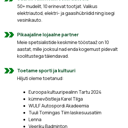
50+ mudelit, 10 erinevat tootjat. Valikus
elektriautod, elektri- ja gaasihübriidid ning isegi
vesinikauto.
Pikaajaline lojaalne partner
Meie spetsialistide keskmine tööstaaž on 10
aastat, mille jooksul nad enda kogemust pidevalt
koolitustega täiendavad.
Toetame sporti ja kultuuri
Hiljuti oleme toetanud:
Euroopa kultuuripealinn Tartu 2024
kümnevõistleja Karel Tilga
WULF Autospordi Akadeemia
Tuuli Tomingas Tiim laskesuusatiim
Lenna
Veeriku Badminton