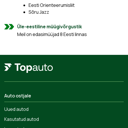
Eesti Orienteerumisliit
Sõru Jazz
Üle-eestiline müügivõrgustik
Meil on edasimüüjad 8 Eesti linnas
Auto ostjale
Uued autod
Kasutatud autod