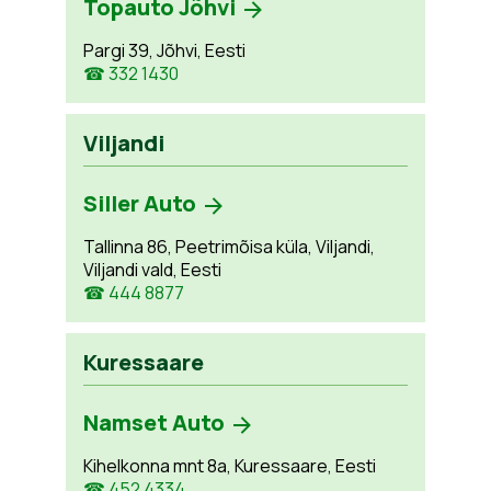
Topauto Jõhvi
Pargi 39, Jõhvi, Eesti
☎ 332 1430
Viljandi
Siller Auto
Tallinna 86, Peetrimõisa küla, Viljandi,
Viljandi vald, Eesti
☎ 444 8877
Kuressaare
Namset Auto
Kihelkonna mnt 8a, Kuressaare, Eesti
☎ 452 4334