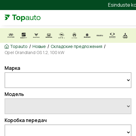
Esinduste ko
/
/
/
Topauto
Новые
Складские предложения
Opel Grandland GS 1.2, 100 kW
Марка
Модель
Коробка передач