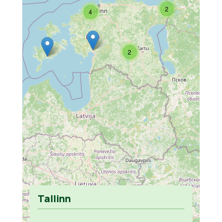
2
4
2
Tallinn