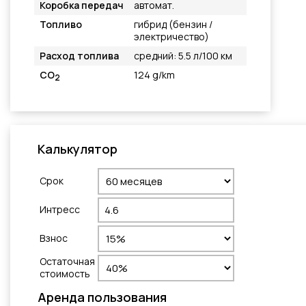
Коробка передач
автомат.
Топливо
гибрид (бензин /
электричество)
Расход топлива
средний: 5.5 л/100 км
CO
124 g/km
2
Калькулятор
Cрок
Интресс
Взнос
Остаточная
стоимость
Aренда пользования