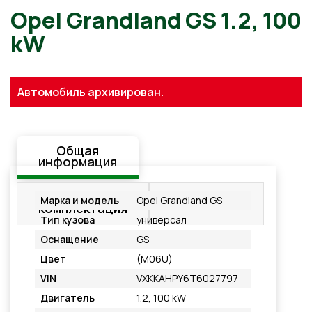
Opel Grandland GS 1.2, 100
kW
Автомобиль архивирован.
Общая
информация
Стандартная
Подробнее
Марка и модель
Opel Grandland GS
комплектация
Тип кузова
универсал
Оснащение
GS
Цвет
(M06U)
VIN
VXKKAHPY6T6027797
Двигатель
1.2, 100 kW