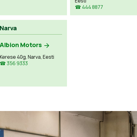
Eesti
☎ 444 8877
Narva
Albion Motors
Kerese 40g, Narva, Eesti
☎ 356 9333