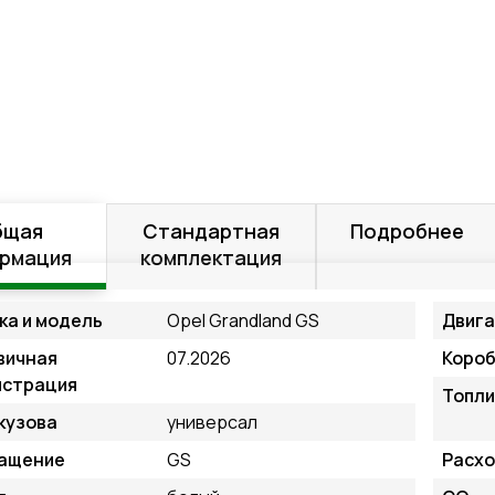
бщая
Стандартная
Подробнее
рмация
комплектация
ка и модель
Opel Grandland GS
Двиг
вичная
07.2026
Короб
истрация
Топли
кузова
универсал
ащение
GS
Расхо