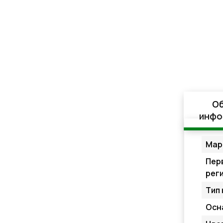
О
инфо
Мар
Пер
рег
Тип 
Осн