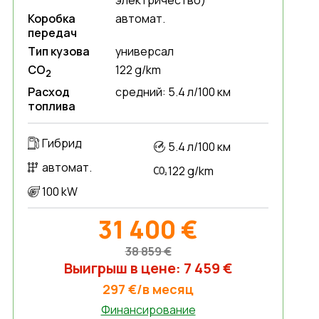
электричество)
Коробка
автомат.
передач
Тип кузова
универсал
CO
122 g/km
2
Расход
средний: 5.4 л/100 км
топлива
Гибрид
5.4 л/100 км
автомат.
122 g/km
100 kW
31 400 €
38 859 €
Выигрыш в цене: 7 459 €
297 €/в месяц
Финансирование