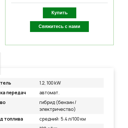
атель
1.2, 100 kW
ка передач
автомат.
во
гибрид (бензин /
электричество)
д топлива
средний: 5.4 л/100 км