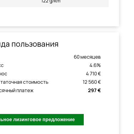
122 g/km
да пользования
60
месяцeв
сс
4.6
%
нос
4 710 €
статочная стоимость
12 560 €
сячный платеж
297 €