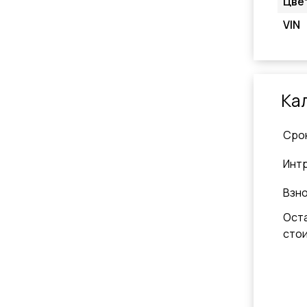
Цве
VIN
Ка
Cро
Инт
Взн
Ост
сто