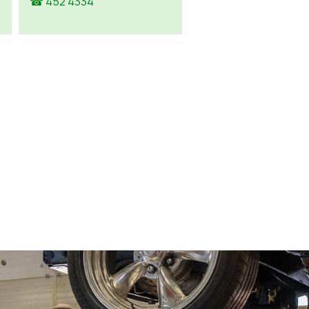
☎ 452 4334