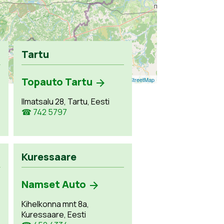
Tartu
Topauto Tartu
Leaflet
| ©
OpenStreetMap
Ilmatsalu 28, Tartu, Eesti
☎ 742 5797
Kuressaare
Namset Auto
Kihelkonna mnt 8a,
Kuressaare, Eesti