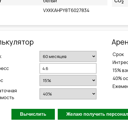
т
белый
CO
2
VXKKAHPY8T6027834
лькулятор
Aрен
Cрок
к
Интре
ресс
15
% вз
40
% о
ос
Ежеме
аточная
имость