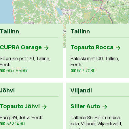
Tallinn
Tallinn
CUPRA Garage
Topauto Rocca
Sõpruse pst 170, Tallinn,
Paldiski mnt 100, Tallinn,
Eesti
Eesti
☎ 667 5566
☎ 617 7080
Jõhvi
Viljandi
Topauto Jõhvi
Siller Auto
Pargi 39, Jõhvi, Eesti
Tallinna 86, Peetrimõisa
☎ 332 1430
küla, Viljandi, Viljandi vald,