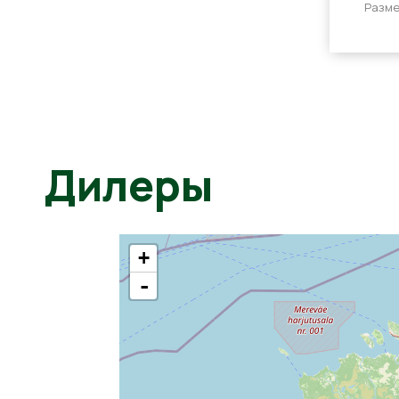
Разме
Дилеры
+
-