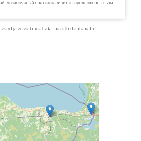
ый ежемесячный платеж зависит от предложенных вам
tiivsed ja võivad muutuda ilma ette teatamata!