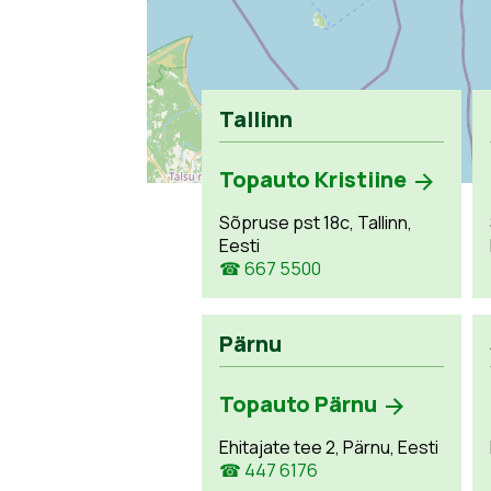
Tallinn
Topauto Kristiine
Sõpruse pst 18c, Tallinn,
Eesti
☎ 667 5500
Pärnu
Topauto Pärnu
Ehitajate tee 2, Pärnu, Eesti
☎ 447 6176