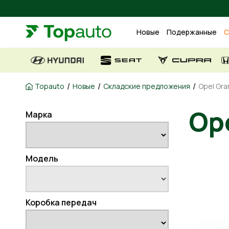
Новые
Подержанные
С
/
/
/
Topauto
Новые
Складские предложения
Opel Gra
Ope
Марка
Модель
Коробка передач