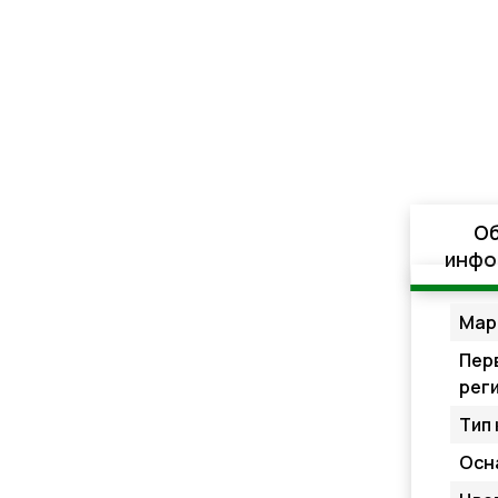
О
инфо
Мар
Пер
рег
Тип 
Осн