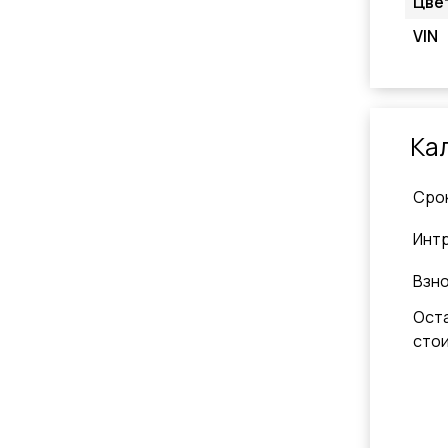
Цве
VIN
Ка
Cро
Инт
Взн
Ост
сто