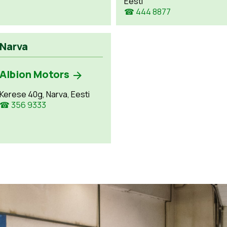
Eesti
☎ 444 8877
Narva
Albion Motors
Kerese 40g, Narva, Eesti
☎ 356 9333