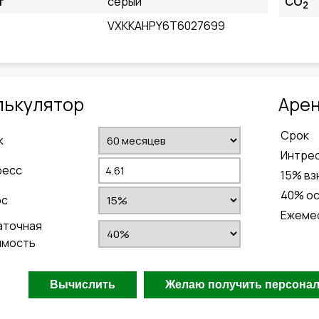
т
серый
CO
2
VXKKAHPY6T6027699
лькулятор
Aрен
Cрок
к
Интре
ресс
15
% вз
40
% о
ос
Ежеме
аточная
имость