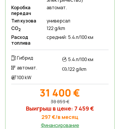
электричество)
Коробка
автомат.
передач
Тип кузова
универсал
CO
122 g/km
2
Расход
средний: 5.4 л/100 км
топлива
Гибрид
5.4 л/100 км
автомат.
122 g/km
100 kW
31 400 €
38 859 €
Выигрыш в цене: 7 459 €
297 €/в месяц
Финансирование