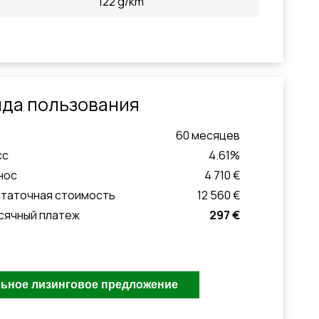
122 g/km
да пользования
60
месяцeв
сс
4.61
%
нос
4 710 €
статочная стоимость
12 560 €
сячный платеж
297 €