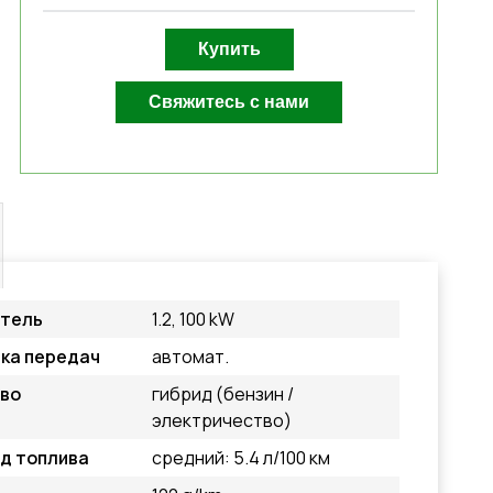
атель
1.2, 100 kW
ка передач
автомат.
во
гибрид (бензин /
электричество)
д топлива
средний: 5.4 л/100 км