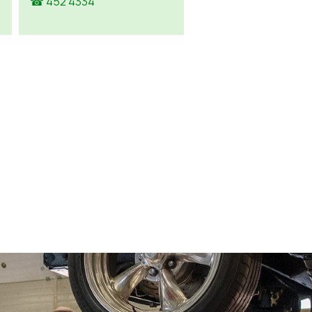
☎ 452 4334