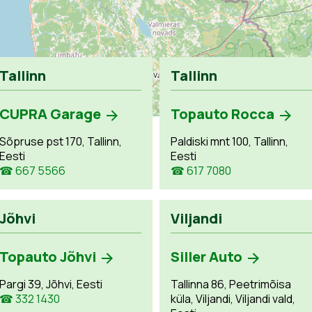
Tallinn
Tallinn
CUPRA Garage
Topauto Rocca
Sõpruse pst 170, Tallinn,
Paldiski mnt 100, Tallinn,
Eesti
Eesti
☎ 667 5566
☎ 617 7080
Jõhvi
Viljandi
Topauto Jõhvi
Siller Auto
Pargi 39, Jõhvi, Eesti
Tallinna 86, Peetrimõisa
☎ 332 1430
küla, Viljandi, Viljandi vald,