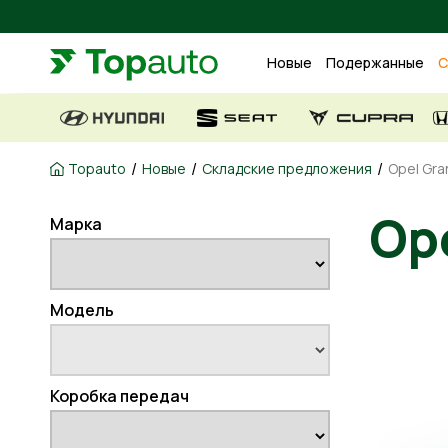
Новые
Подержанные
С
/
/
/
Topauto
Новые
Складские предложения
Opel Gra
Ope
Марка
Модель
Коробка передач