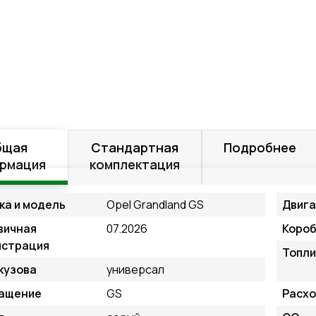
бщая
Стандартная
Подробнее
рмация
комплектация
ка и модель
Opel Grandland GS
Двиг
вичная
07.2026
Короб
истрация
Топли
кузова
универсал
ащение
GS
Расхо