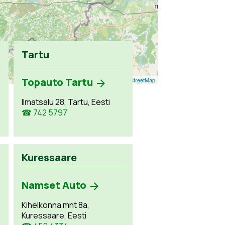
Tartu
Topauto Tartu
Leaflet
| ©
OpenStreetMap
Ilmatsalu 28, Tartu, Eesti
☎ 742 5797
Kuressaare
Namset Auto
Kihelkonna mnt 8a,
Kuressaare, Eesti