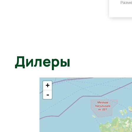
Разме
Дилеры
+
-