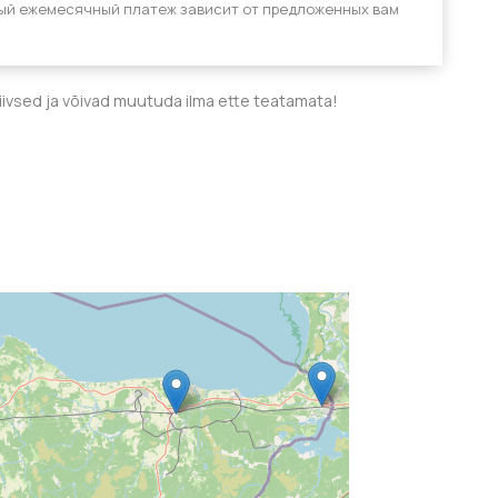
ый ежемесячный платеж зависит от предложенных вам
tiivsed ja võivad muutuda ilma ette teatamata!