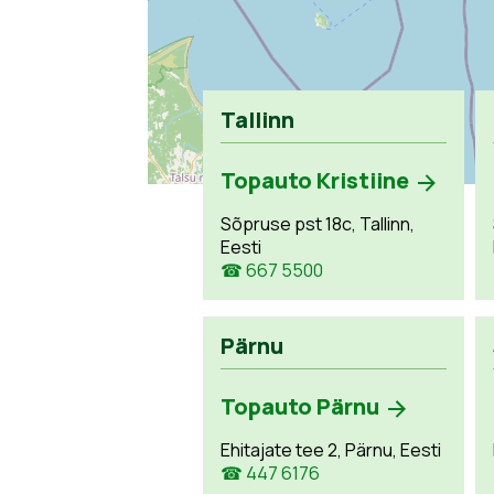
Tallinn
Topauto Kristiine
Sõpruse pst 18c, Tallinn,
Eesti
☎ 667 5500
Pärnu
Topauto Pärnu
Ehitajate tee 2, Pärnu, Eesti
☎ 447 6176