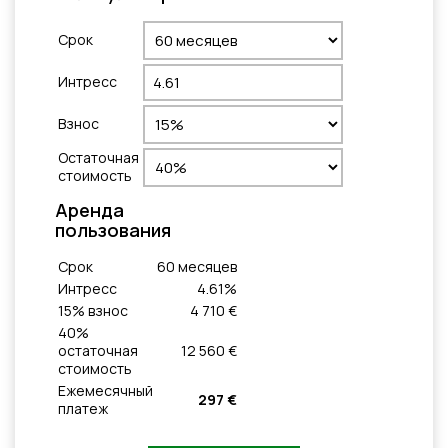
Cрок
Интресс
Взнос
Остаточная
стоимость
Aренда
пользования
Cрок
60
месяцeв
Интресс
4.61
%
15
% взнос
4 710 €
40
%
остаточная
12 560 €
стоимость
Ежемесячный
297 €
платеж