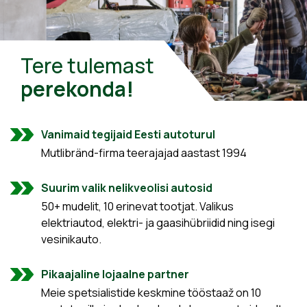
Tere tulemast
perekonda!
Vanimaid tegijaid Eesti autoturul
Mutlibränd-firma teerajajad aastast 1994
Suurim valik nelikveolisi autosid
50+ mudelit, 10 erinevat tootjat. Valikus
elektriautod, elektri- ja gaasihübriidid ning isegi
vesinikauto.
Pikaajaline lojaalne partner
Meie spetsialistide keskmine tööstaaž on 10