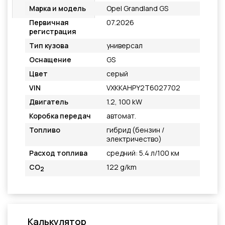
Подробнее
Марка и модель
Opel Grandland GS
Первичная
07.2026
регистрация
Тип кузова
универсал
Оснащение
GS
Цвет
серый
VIN
VXKKAHPY2T6027702
Двигатель
1.2, 100 kW
Коробка передач
автомат.
Топливо
гибрид (бензин /
электричество)
Расход топлива
средний: 5.4 л/100 км
CO
122 g/km
2
Калькулятор