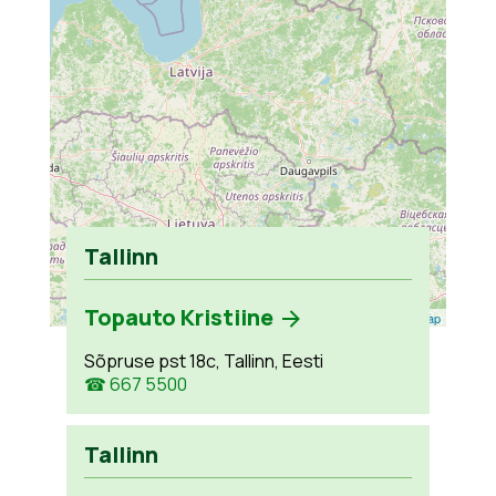
Tallinn
Topauto Kristiine
Leaflet
| ©
OpenStreetMap
Sõpruse pst 18c, Tallinn, Eesti
☎ 667 5500
Tallinn