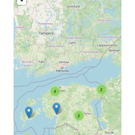
-
2
4
2