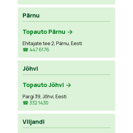
Pärnu
Topauto Pärnu
Ehitajate tee 2, Pärnu, Eesti
☎ 447 6176
Jõhvi
Topauto Jõhvi
Pargi 39, Jõhvi, Eesti
☎ 332 1430
Viljandi