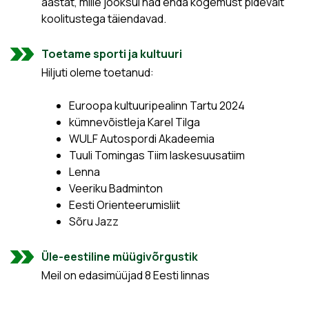
aastat, mille jooksul nad enda kogemust pidevalt
koolitustega täiendavad.
Toetame sporti ja kultuuri
Hiljuti oleme toetanud:
Euroopa kultuuripealinn Tartu 2024
kümnevõistleja Karel Tilga
WULF Autospordi Akadeemia
Tuuli Tomingas Tiim laskesuusatiim
Lenna
Veeriku Badminton
Eesti Orienteerumisliit
Sõru Jazz
Üle-eestiline müügivõrgustik
Meil on edasimüüjad 8 Eesti linnas