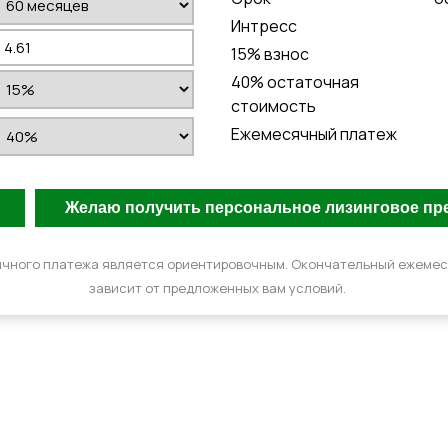
Интресс
15
% взнос
40
% остаточная
стоимость
Ежемесячный платеж
чного платежа является ориентировочным. Окончательный ежеме
зависит от предложенных вам условий.