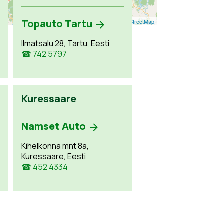
Topauto Tartu
Leaflet
| ©
OpenStreetMap
Ilmatsalu 28, Tartu, Eesti
☎ 742 5797
Kuressaare
Namset Auto
Kihelkonna mnt 8a,
Kuressaare, Eesti
☎ 452 4334