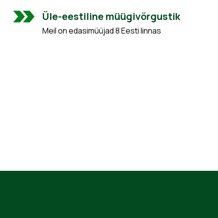
Üle-eestiline müügivõrgustik
Meil on edasimüüjad 8 Eesti linnas