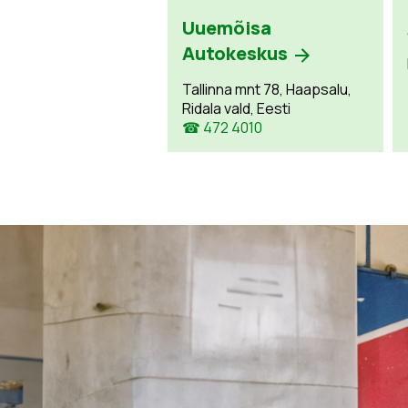
Uuemõisa
Autokeskus
Tallinna mnt 78, Haapsalu,
Ridala vald, Eesti
☎ 472 4010