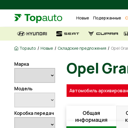
Новые
Подержанные
С
/
/
/
Topauto
Новые
Складские предложения
Opel Gra
Opel Gra
Марка
Модель
Автомобиль архивирован
Общая
Коробка передач
информация