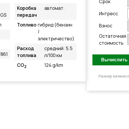
Cрок
Коробка
автомат.
Интресс
 GS
передач
л
Топливо
гибрид (бензин
Взнос
/
Остаточная
электричество)
стоимость
Расход
средний: 5.5
861
топлива
л/100 км
CO
124 g/km
2
Размер ежемеся