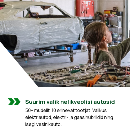
Suurim valik nelikveolisi autosid
50+ mudelit, 10 erinevat tootjat. Valikus
elektriautod, elektri- ja gaasihübriidid ning
isegi vesinikauto.