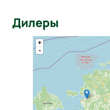
Дилеры
+
-