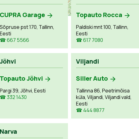
CUPRA Garage
Topauto Rocca
Sõpruse pst 170, Tallinn,
Paldiski mnt 100, Tallinn,
Eesti
Eesti
☎ 667 5566
☎ 617 7080
Jõhvi
Viljandi
Topauto Jõhvi
Siller Auto
Pargi 39, Jõhvi, Eesti
Tallinna 86, Peetrimõisa
☎ 332 1430
küla, Viljandi, Viljandi vald,
Eesti
☎ 444 8877
Narva