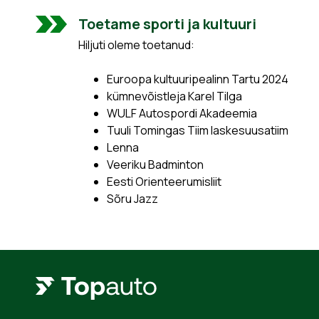
Toetame sporti ja kultuuri
Hiljuti oleme toetanud:
Euroopa kultuuripealinn Tartu 2024
kümnevõistleja Karel Tilga
WULF Autospordi Akadeemia
Tuuli Tomingas Tiim laskesuusatiim
Lenna
Veeriku Badminton
Eesti Orienteerumisliit
Sõru Jazz