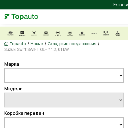
Esindu
/
/
/
Topauto
Новые
Складские предложения
Suzuki Swift SWIFT GL+ * 1.2, 61 kW
Марка
Модель
Коробка передач