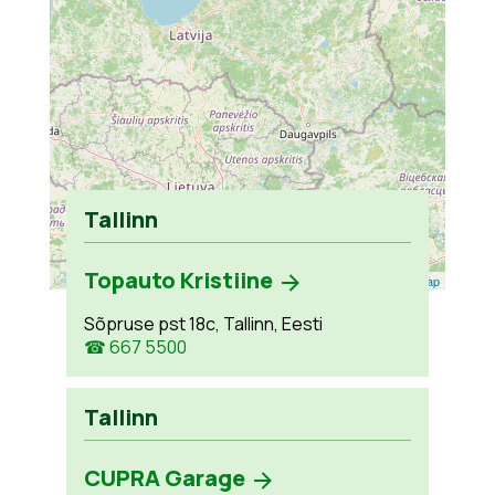
Tallinn
Topauto Kristiine
Leaflet
| ©
OpenStreetMap
Sõpruse pst 18c, Tallinn, Eesti
☎ 667 5500
Tallinn
CUPRA Garage