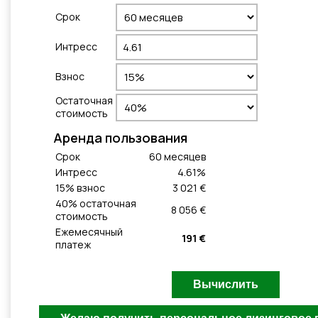
Cрок
Интресс
Взнос
Остаточная
стоимость
Aренда пользования
Cрок
60
месяцeв
Интресс
4.61
%
15
% взнос
3 021 €
40
% остаточная
8 056 €
стоимость
Ежемесячный
191 €
платеж