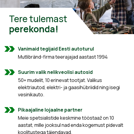
Tere tulemast
perekonda!
Vanimaid tegijaid Eesti autoturul
Mutlibränd-firma teerajajad aastast 1994
Suurim valik nelikveolisi autosid
50+ mudelit, 10 erinevat tootjat. Valikus
elektriautod, elektri- ja gaasihübriidid ning isegi
vesinikauto.
Pikaajaline lojaalne partner
Meie spetsialistide keskmine tööstaaž on 10
aastat, mille jooksul nad enda kogemust pidevalt
koolitustega täiendavad.