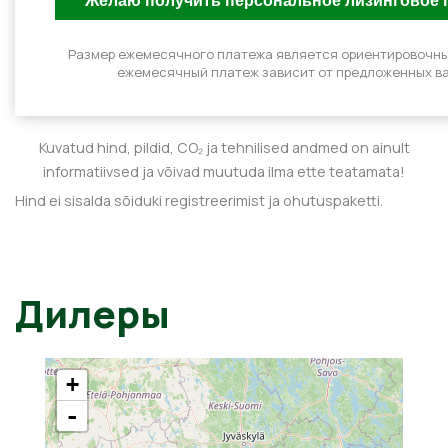
Размер ежемесячного платежа является ориентировочн
ежемесячный платеж зависит от предложенных ва
Kuvatud hind, pildid, CO₂ ja tehnilised andmed on ainult
informatiivsed ja võivad muutuda ilma ette teatamata!
Hind ei sisalda sõiduki registreerimist ja ohutuspaketti.
Дилеры
+
-