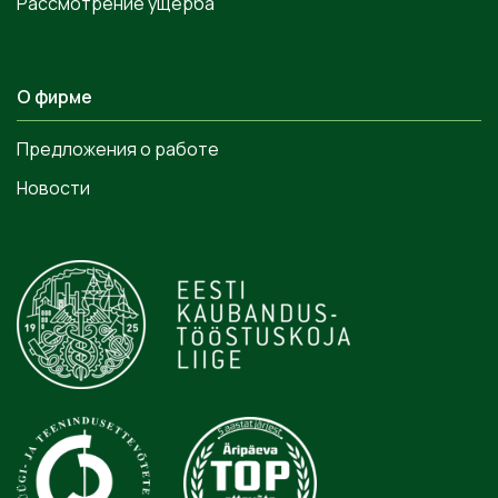
Рассмотрение ущерба
О фирме
Предложения о работе
Новости