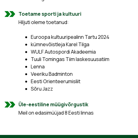
Toetame sporti ja kultuuri
Hiljuti oleme toetanud:
Euroopa kultuuripealinn Tartu 2024
kümnevõistleja Karel Tilga
WULF Autospordi Akadeemia
Tuuli Tomingas Tiim laskesuusatiim
Lenna
Veeriku Badminton
Eesti Orienteerumisliit
Sõru Jazz
Üle-eestiline müügivõrgustik
Meil on edasimüüjad 8 Eesti linnas