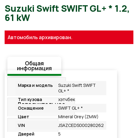
Suzuki Swift SWIFT GL+ * 1.
Автомобиль архивирован.
61 kW
Общая
информация
Стандартная
Марка и модель
Suzuki Swift SWIFT
комплектация
GL+ *
Тип кузова
хэтчбек
Дополнительное
Оснащение
SWIFT GL+ *
оснащение
Цвет
Mineral Grey (ZMW)
Подробнее
VIN
JSAZCEDS000280262
Дверей
5