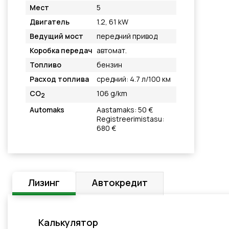
Мест
5
Двигатель
1.2, 61 kW
Ведущий мост
передний привод
Коробка передач
автомат.
Топливо
бензин
Расход топлива
средний: 4.7 л/100 км
CO
106 g/km
2
Automaks
Aastamaks: 50 €
Registreerimistasu:
680 €
Лизинг
Автокредит
Калькулятор