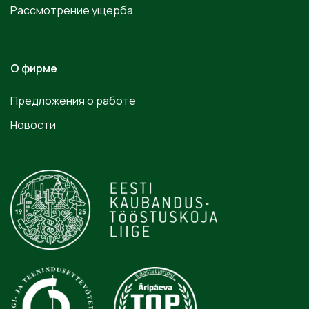
Рассмотрение ущерба
О фирме
Предложения о работе
Новости