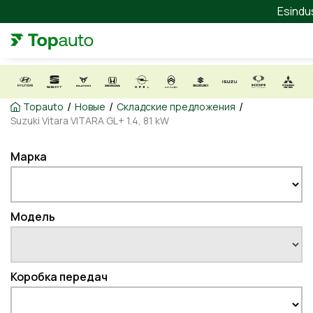
Esindu
/
/
/
Topauto
Новые
Складские предложения
Suzuki Vitara VITARA GL+ 1.4, 81 kW
Марка
Модель
Коробка передач