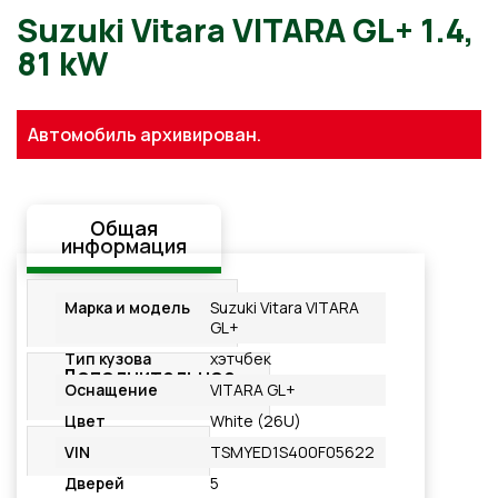
Suzuki Vitara VITARA GL+ 1.
Автомобиль архивирован.
81 kW
Общая
информация
Стандартная
Марка и модель
Suzuki Vitara VITARA
комплектация
GL+
Тип кузова
хэтчбек
Дополнительное
Оснащение
VITARA GL+
оснащение
Цвет
White (26U)
Подробнее
VIN
TSMYED1S400F05622
Дверей
5