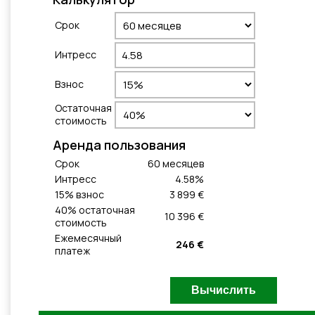
Cрок
Интресс
Взнос
Остаточная
стоимость
Aренда пользования
Cрок
60
месяцeв
Интресс
4.58
%
15
% взнос
3 899 €
40
% остаточная
10 396 €
стоимость
Ежемесячный
246 €
платеж