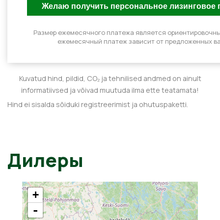
Размер ежемесячного платежа является ориентировочн
ежемесячный платеж зависит от предложенных ва
Kuvatud hind, pildid, CO₂ ja tehnilised andmed on ainult
informatiivsed ja võivad muutuda ilma ette teatamata!
Hind ei sisalda sõiduki registreerimist ja ohutuspaketti.
Дилеры
+
-