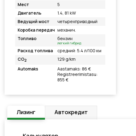
Мест
5
Двигатель
1.4, 81 kW
Ведущий мост
четырехприводный
Коробка передач
механич.
Топливо
бензин
легкий гибрид
Расход топлива
средний: 5.4 л/100 км
CO
129 g/km
2
Automaks
Aastamaks: 86 €
Registreerimistasu:
855 €
Лизинг
Автокредит
Калькулятор