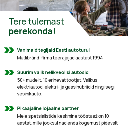
Tere tulemast
perekonda!
Vanimaid tegijaid Eesti autoturul
Mutlibränd-firma teerajajad aastast 1994
Suurim valik nelikveolisi autosid
50+ mudelit, 10 erinevat tootjat. Valikus
elektriautod, elektri- ja gaasihübriidid ning isegi
vesinikauto.
Pikaajaline lojaalne partner
Meie spetsialistide keskmine tööstaaž on 10
aastat, mille jooksul nad enda kogemust pidevalt