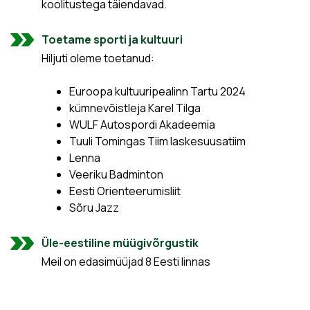
koolitustega täiendavad.
Toetame sporti ja kultuuri
Hiljuti oleme toetanud:
Euroopa kultuuripealinn Tartu 2024
kümnevõistleja Karel Tilga
WULF Autospordi Akadeemia
Tuuli Tomingas Tiim laskesuusatiim
Lenna
Veeriku Badminton
Eesti Orienteerumisliit
Sõru Jazz
Üle-eestiline müügivõrgustik
Meil on edasimüüjad 8 Eesti linnas