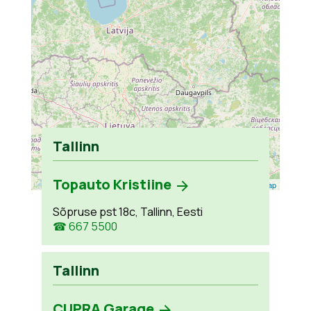
Tallinn
Topauto Kristiine
Leaflet
| ©
OpenStreetMap
Sõpruse pst 18c, Tallinn, Eesti
☎ 667 5500
Tallinn
CUPRA Garage