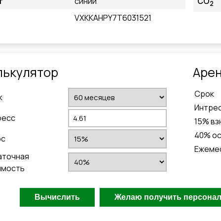
т
синий
CO
2
VXKKAHPY7T6031521
лькулятор
Aрен
Cрок
к
Интре
ресс
15
% вз
40
% о
ос
Ежеме
аточная
имость