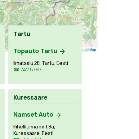
Tartu
Topauto Tartu
Leaflet
| ©
OpenStreetMap
Ilmatsalu 28, Tartu, Eesti
☎ 742 5797
Kuressaare
Namset Auto
Kihelkonna mnt 8a,
Kuressaare, Eesti