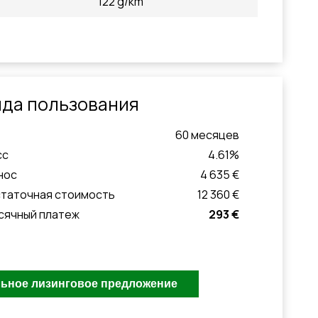
122 g/km
да пользования
60
месяцeв
сс
4.61
%
нос
4 635 €
статочная стоимость
12 360 €
сячный платеж
293 €