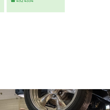
☎ 452 4334