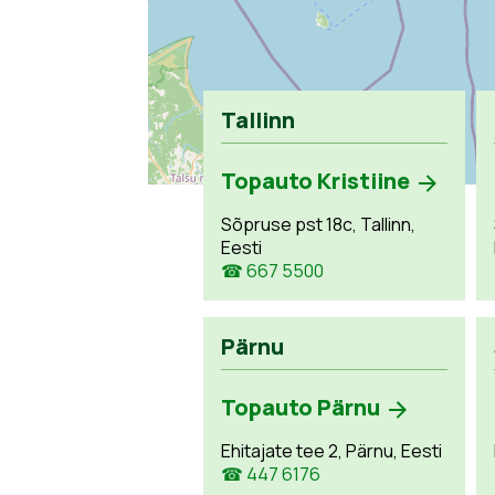
Tallinn
Topauto Kristiine
Sõpruse pst 18c, Tallinn,
Eesti
☎ 667 5500
Pärnu
Topauto Pärnu
Ehitajate tee 2, Pärnu, Eesti
☎ 447 6176