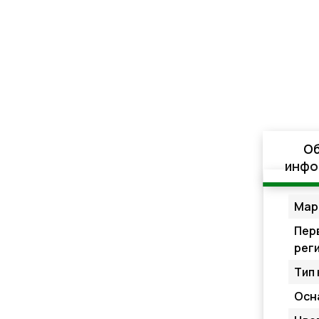
О
инфо
Мар
Пер
рег
Тип 
Осн