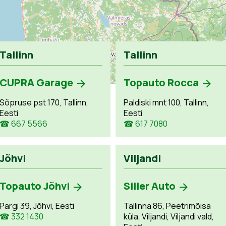
Tallinn
Tallinn
CUPRA Garage
Topauto Rocca
Sõpruse pst 170, Tallinn,
Paldiski mnt 100, Tallinn,
Eesti
Eesti
☎ 667 5566
☎ 617 7080
Jõhvi
Viljandi
Topauto Jõhvi
Siller Auto
Pargi 39, Jõhvi, Eesti
Tallinna 86, Peetrimõisa
☎ 332 1430
küla, Viljandi, Viljandi vald,