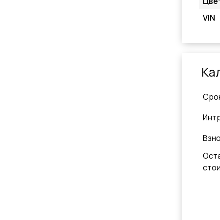
Цве
VIN
Ка
Cро
Инт
Взн
Ост
сто