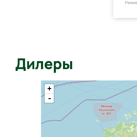
Разме
Дилеры
+
-