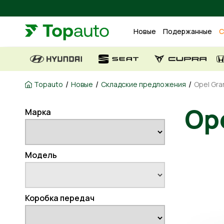
Новые
Подержанные
С
/
/
/
Topauto
Новые
Складские предложения
Opel Gra
Ope
Марка
Модель
Коробка передач