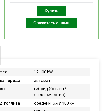
атель
1.2, 100 kW
ка передач
автомат.
во
гибрид (бензин /
электричество)
д топлива
средний: 5.4 л/100 км