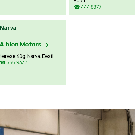
Eesti
☎ 444 8877
Narva
Albion Motors
Kerese 40g, Narva, Eesti
☎ 356 9333