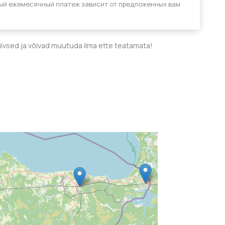
ый ежемесячный платеж зависит от предложенных вам
tiivsed ja võivad muutuda ilma ette teatamata!