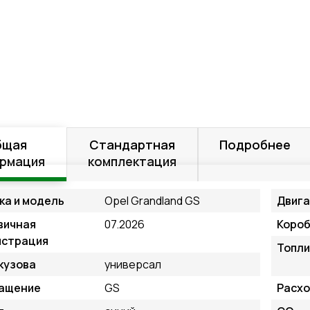
бщая
Стандартная
Подробнее
рмация
комплектация
ка и модель
Opel Grandland GS
Двиг
вичная
07.2026
Короб
истрация
Топли
кузова
универсал
ащение
GS
Расхо