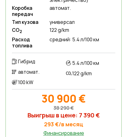
электричество)
Коробка
автомат.
передач
Тип кузова
универсал
CO
122 g/km
2
Расход
средний: 5.4 л/100 км
топлива
Гибрид
5.4 л/100 км
автомат.
122 g/km
100 kW
30 900 €
38 290 €
Выигрыш в цене: 7 390 €
293 €/в месяц
Финансирование