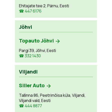
Ehitajate tee 2, Pärnu, Eesti
☎ 447 6176
Jõhvi
Topauto Jõhvi
Pargi 39, Jõhvi, Eesti
☎ 332 1430
Viljandi
Siller Auto
Tallinna 86, Peetrimõisa küla, Viljandi,
Viljandi vald, Eesti
☎ 444 8877