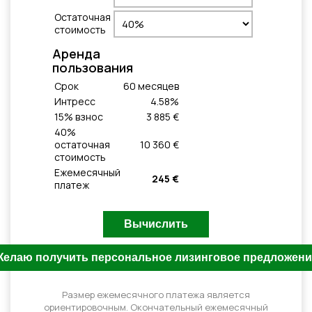
Остаточная
стоимость
Aренда
пользования
Cрок
60
месяцeв
Интресс
4.58
%
15
% взнос
3 885 €
40
%
остаточная
10 360 €
стоимость
Ежемесячный
245 €
платеж
Размер ежемесячного платежа является
ориентировочным. Окончательный ежемесячный