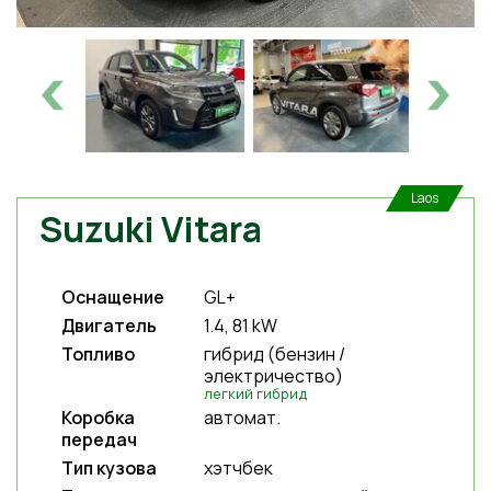
Laos
Suzuki Vitara
Оснащение
GL+
Двигатель
1.4, 81 kW
Топливо
гибрид (бензин /
электричество)
легкий гибрид
Коробка
автомат.
передач
Тип кузова
хэтчбек