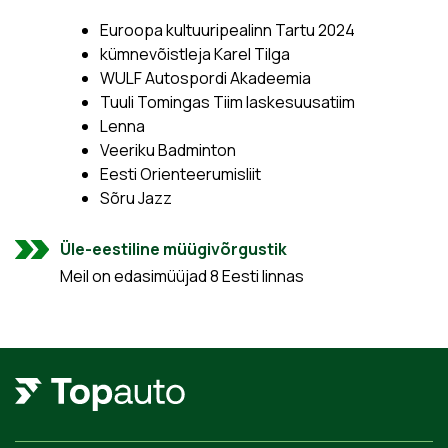
Euroopa kultuuripealinn Tartu 2024
kümnevõistleja Karel Tilga
WULF Autospordi Akadeemia
Tuuli Tomingas Tiim laskesuusatiim
Lenna
Veeriku Badminton
Eesti Orienteerumisliit
Sõru Jazz
Üle-eestiline müügivõrgustik
Meil on edasimüüjad 8 Eesti linnas