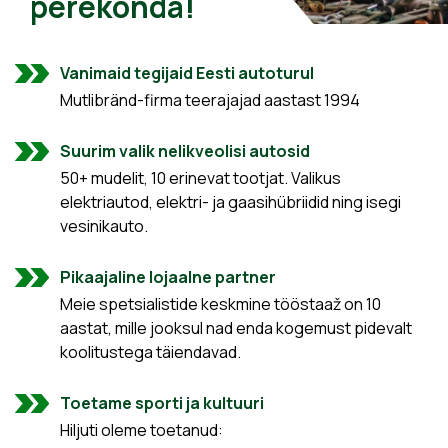
perekonda!
Vanimaid tegijaid Eesti autoturul
Mutlibränd-firma teerajajad aastast 1994
Suurim valik nelikveolisi autosid
50+ mudelit, 10 erinevat tootjat. Valikus
elektriautod, elektri- ja gaasihübriidid ning isegi
vesinikauto.
Pikaajaline lojaalne partner
Meie spetsialistide keskmine tööstaaž on 10
aastat, mille jooksul nad enda kogemust pidevalt
koolitustega täiendavad.
Toetame sporti ja kultuuri
Hiljuti oleme toetanud: