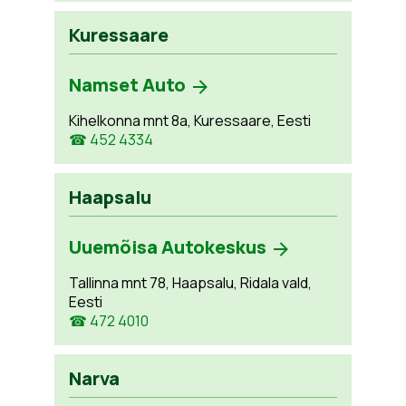
Kuressaare
Namset Auto
Kihelkonna mnt 8a, Kuressaare, Eesti
☎ 452 4334
Haapsalu
Uuemõisa Autokeskus
Tallinna mnt 78, Haapsalu, Ridala vald,
Eesti
☎ 472 4010
Narva