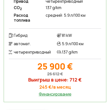
Привод
четырехприводный
CO
137 g/km
2
Расход
средний: 5.9 л/100 км
топлива
Гибрид
81 kW
автомат.
5.9 л/100 км
четырехприводный
137 g/km
25 900 €
26 612 €
Выигрыш в цене: 712 €
245 €/в месяц
Финансирование