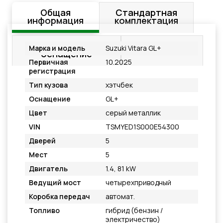
Общая
Стандартная
информация
комплектация
Дополнительное
Подробнее
Марка и модель
Suzuki Vitara GL+
оснащение
Первичная
10.2025
регистрация
Тип кузова
хэтчбек
Оснащение
GL+
Цвет
серый металлик
VIN
TSMYED1S000E54300
Дверей
5
Мест
5
Двигатель
1.4, 81 kW
Ведущий мост
четырехприводный
Коробка передач
автомат.
Топливо
гибрид (бензин /
электричество)