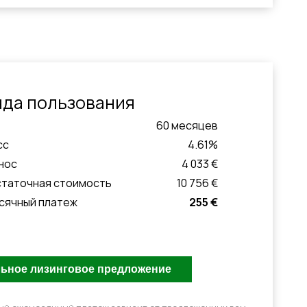
нда пользования
60
месяцeв
сс
4.61
%
нос
4 033 €
статочная стоимость
10 756 €
сячный платеж
255 €