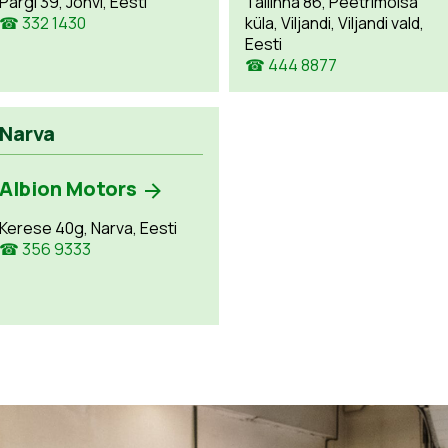
Pargi 39, Jõhvi, Eesti
Tallinna 86, Peetrimõisa
☎ 332 1430
küla, Viljandi, Viljandi vald,
Eesti
☎ 444 8877
Narva
Albion Motors
Kerese 40g, Narva, Eesti
☎ 356 9333