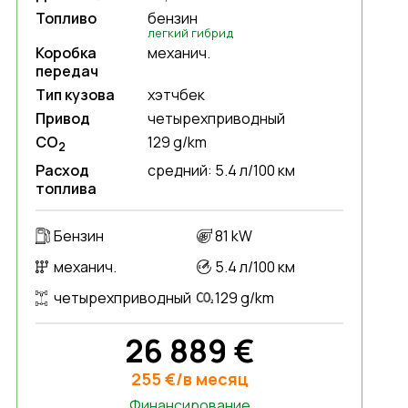
Топливо
бензин
легкий гибрид
Коробка
механич.
передач
Тип кузова
хэтчбек
Привод
четырехприводный
CO
129 g/km
2
Расход
средний: 5.4 л/100 км
топлива
Бензин
81 kW
механич.
5.4 л/100 км
четырехприводный
129 g/km
26 889 €
255 €/в месяц
Финансирование