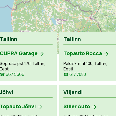
Tallinn
Tallinn
CUPRA Garage
Topauto Rocca
Sõpruse pst 170, Tallinn,
Paldiski mnt 100, Tallinn,
Eesti
Eesti
☎ 667 5566
☎ 617 7080
Jõhvi
Viljandi
Topauto Jõhvi
Siller Auto