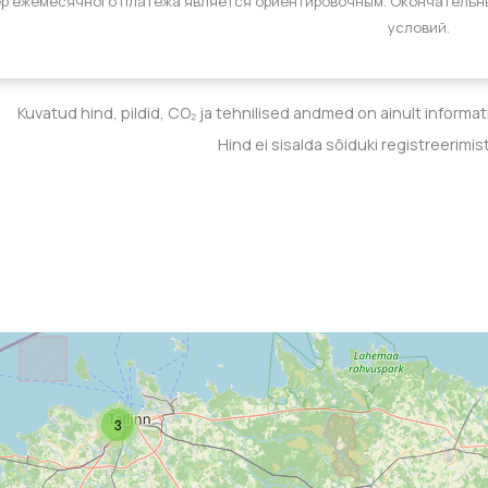
р ежемесячного платежа является ориентировочным. Окончательн
условий.
Kuvatud hind, pildid, CO₂ ja tehnilised andmed on ainult informa
Hind ei sisalda sõiduki registreerimis
3