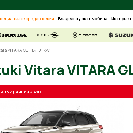
пециальные предложения
Владельцу автомобиля
Интернет
tara VITARA GL+ 1.4, 81 kW
uzuki Vitara VITAR
иль архивирован.