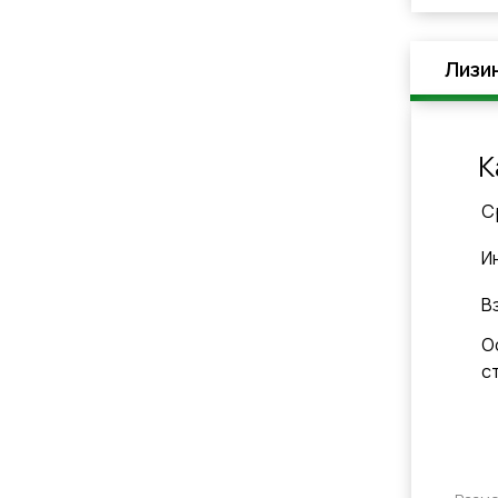
Лизи
К
C
И
В
О
с