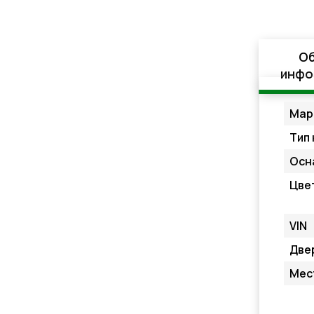
О
инфо
Мар
Тип 
Осн
Цве
VIN
Две
Мес