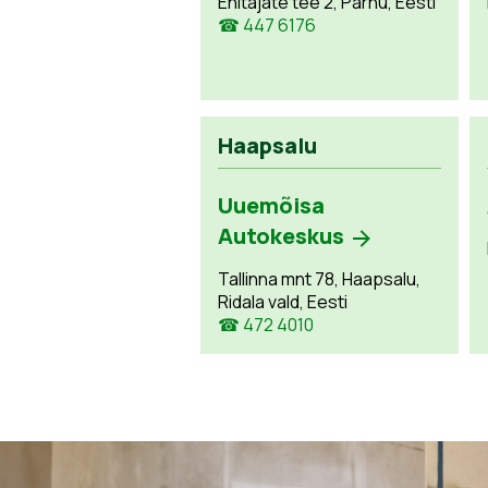
Ehitajate tee 2, Pärnu, Eesti
☎ 447 6176
Haapsalu
Uuemõisa
Autokeskus
Tallinna mnt 78, Haapsalu,
Ridala vald, Eesti
☎ 472 4010