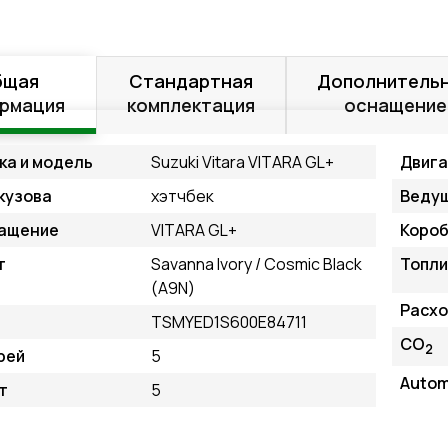
бщая
Стандартная
Дополнитель
рмация
комплектация
оснащение
ка и модель
Suzuki Vitara VITARA GL+
Двиг
кузова
хэтчбек
Ведущ
ащение
VITARA GL+
Короб
т
Savanna Ivory / Cosmic Black
Топли
(A9N)
Расхо
TSMYED1S600E84711
CO
2
рей
5
Auto
т
5