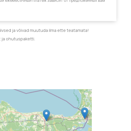
ый ежемесячный платеж зависит от предложенных вам
tiivsed ja võivad muutuda ilma ette teatamata!
t ja ohutuspaketti.