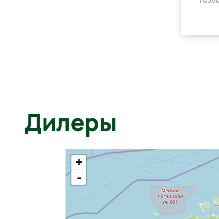
Разме
Дилеры
+
-