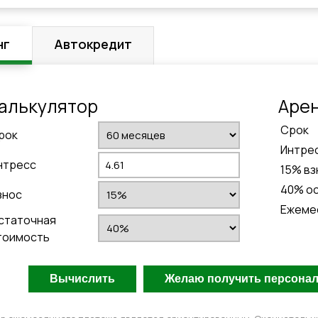
нг
Автокредит
алькулятор
Aре
Cрок
рок
Интре
нтресс
15
% вз
40
% о
знос
Ежеме
статочная
тоимость