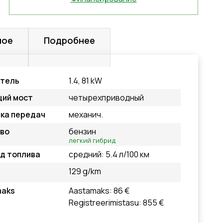
ное
Подробнее
атель
1.4, 81 kW
ий мост
четырехприводный
ка передач
механич.
во
бензин
легкий гибрид
д топлива
средний: 5.4 л/100 км
129 g/km
maks
Aastamaks: 86 €
Registreerimistasu: 855 €