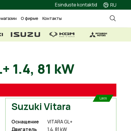
Esinduste kontaktid
RU
-магазин
О фирме
Контакты
A GL+ 1.4, 81 kW
Laos
Suzuki Vitara
Оснащение
VITARA GL+
Двигатель
1.4, 81 kW