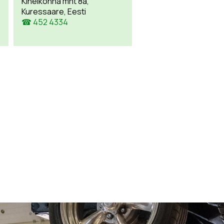
Kihelkonna mnt 8a,
Kuressaare, Eesti
☎ 452 4334