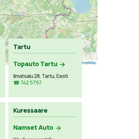
Tartu
Topauto Tartu
Leaflet
| ©
OpenStreetMap
Ilmatsalu 28, Tartu, Eesti
☎ 742 5797
Kuressaare
Namset Auto