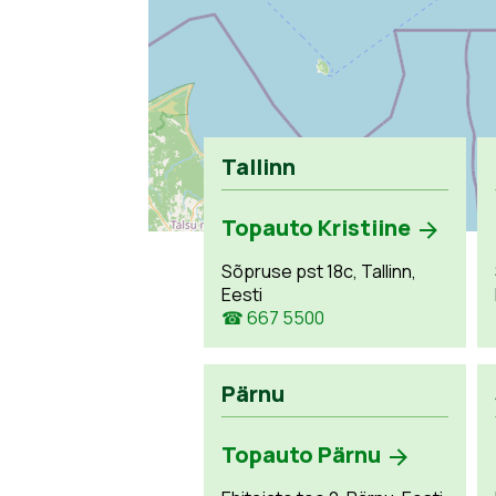
Tallinn
Topauto Kristiine
Sõpruse pst 18c, Tallinn,
Eesti
☎ 667 5500
Pärnu
Topauto Pärnu