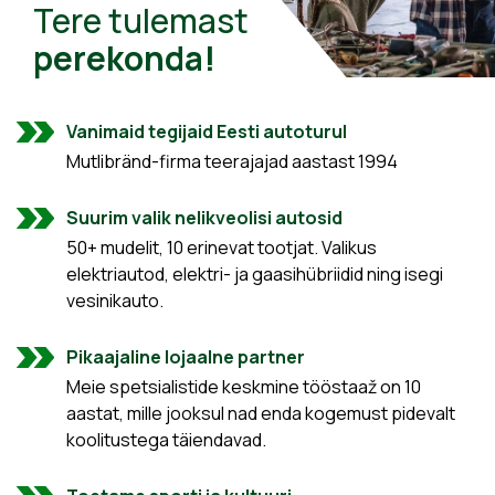
Tere tulemast
perekonda!
Vanimaid tegijaid Eesti autoturul
Mutlibränd-firma teerajajad aastast 1994
Suurim valik nelikveolisi autosid
50+ mudelit, 10 erinevat tootjat. Valikus
elektriautod, elektri- ja gaasihübriidid ning isegi
vesinikauto.
Pikaajaline lojaalne partner
Meie spetsialistide keskmine tööstaaž on 10
aastat, mille jooksul nad enda kogemust pidevalt
koolitustega täiendavad.