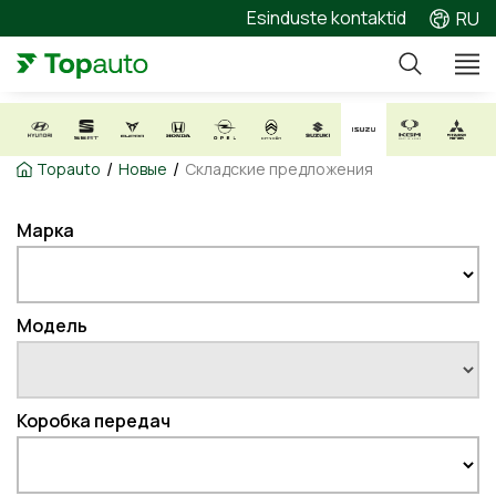
Esinduste kontaktid
RU
/
/
Topauto
Новые
Складские предложения
Марка
Модель
Коробка передач