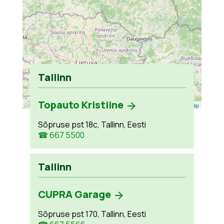
Tallinn
Topauto Kristiine
Leaflet
| ©
OpenStreetMap
Sõpruse pst 18c, Tallinn, Eesti
☎ 667 5500
Tallinn
CUPRA Garage
Sõpruse pst 170, Tallinn, Eesti