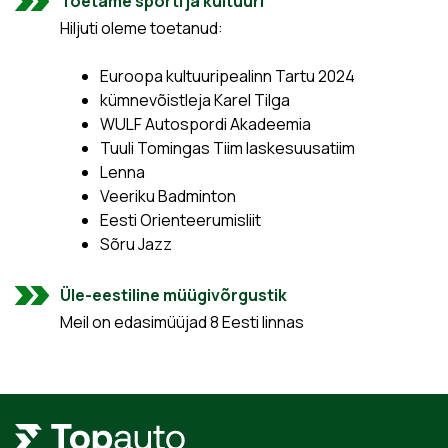
Toetame sporti ja kultuuri
Hiljuti oleme toetanud:
Euroopa kultuuripealinn Tartu 2024
kümnevõistleja Karel Tilga
WULF Autospordi Akadeemia
Tuuli Tomingas Tiim laskesuusatiim
Lenna
Veeriku Badminton
Eesti Orienteerumisliit
Sõru Jazz
Üle-eestiline müügivõrgustik
Meil on edasimüüjad 8 Eesti linnas