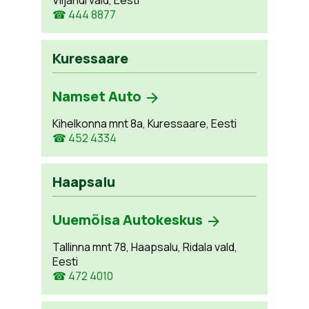
Viljandi vald, Eesti
☎ 444 8877
Kuressaare
Namset Auto
Kihelkonna mnt 8a, Kuressaare, Eesti
☎ 452 4334
Haapsalu
Uuemõisa Autokeskus
Tallinna mnt 78, Haapsalu, Ridala vald,
Eesti
☎ 472 4010