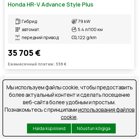
Honda HR-V Advance Style Plus
Гибрид
79 kW
автомат.
5.4 л/100 км
передний привод
122 g/km
35 705 €
Ежемесячный платеж: 338 €
Saabumas
Мы используем файлы cookie, чтобы предоставить
более актуальный контент и сделать посещение
веб-сайта более удобным и простым.
Познакомьтесь с принципами
использования файлов
cookie
.
Halda küpsiseid
Nõustun kõigiga