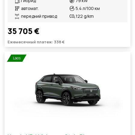
Гибрид
79 kW
автомат.
5.4 л/100 км
передний привод
122 g/km
35 705 €
Ежемесячный платеж: 338 €
Laos