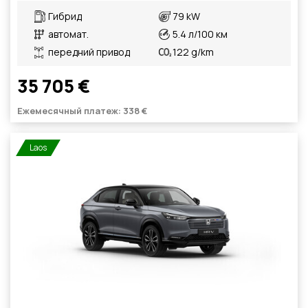
Гибрид
79 kW
автомат.
5.4 л/100 км
передний привод
122 g/km
35 705 €
Ежемесячный платеж: 338 €
Laos