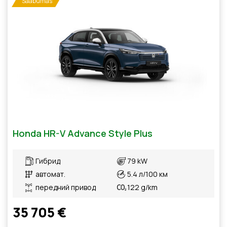
Saabumas
Honda HR-V Advance Style Plus
Гибрид
79 kW
автомат.
5.4 л/100 км
передний привод
122 g/km
35 705 €