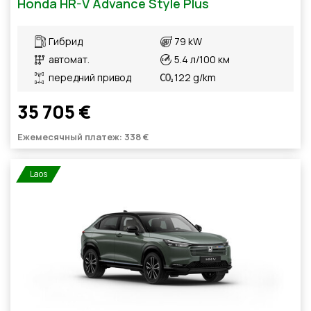
Honda HR-V Advance Style Plus
Гибрид
79 kW
автомат.
5.4 л/100 км
передний привод
122 g/km
35 705 €
Ежемесячный платеж: 338 €
Laos