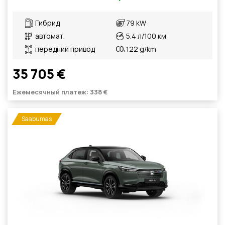
Гибрид
79 kW
автомат.
5.4 л/100 км
передний привод
122 g/km
35 705 €
Ежемесячный платеж: 338 €
Saabumas