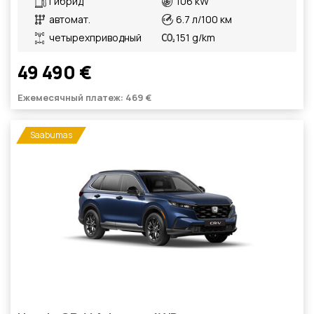
Гибрид
106 kW
автомат.
6.7 л/100 км
четырехприводный
151 g/km
49 490 €
Ежемесячный платеж: 469 €
Saabumas