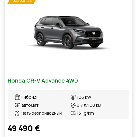
Saabumas
Honda CR-V Advance 4WD
Гибрид
106 kW
автомат.
6.7 л/100 км
четырехприводный
151 g/km
49 490 €