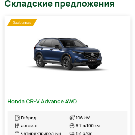
Saabumas
Складские предложения
Honda CR-V Advance 4WD
Гибрид
106 kW
автомат.
6.7 л/100 км
четырехприводный
151 g/km