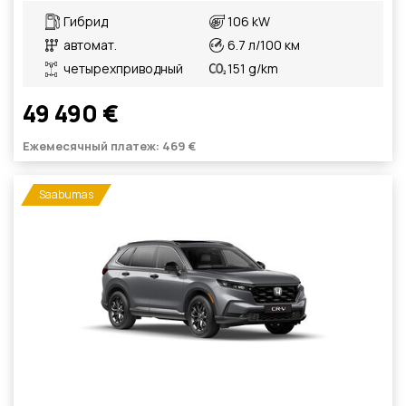
Гибрид
106 kW
автомат.
6.7 л/100 км
четырехприводный
151 g/km
49 490 €
Ежемесячный платеж: 469 €
Saabumas