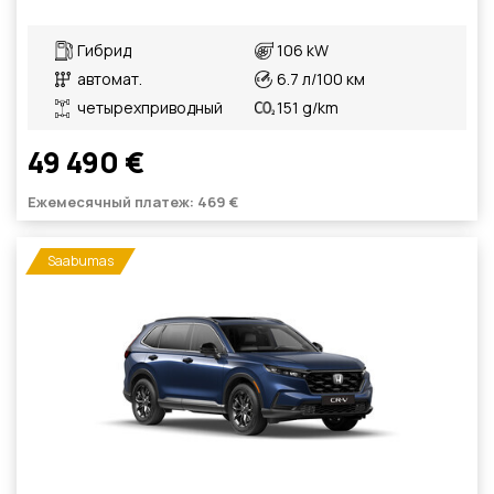
Гибрид
106 kW
автомат.
6.7 л/100 км
четырехприводный
151 g/km
49 490 €
Ежемесячный платеж: 469 €
Saabumas