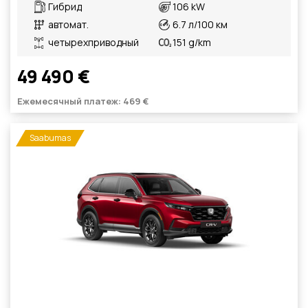
Гибрид
106 kW
автомат.
6.7 л/100 км
четырехприводный
151 g/km
49 490 €
Ежемесячный платеж: 469 €
Saabumas