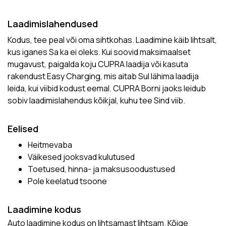
Laadimislahendused
Kodus, tee peal või oma sihtkohas. Laadimine käib lihtsalt,
kus iganes Sa ka ei oleks. Kui soovid maksimaalset
mugavust, paigalda koju CUPRA laadija või kasuta
rakendust Easy Charging, mis aitab Sul lähima laadija
leida, kui viibid kodust eemal. CUPRA Borni jaoks leidub
sobiv laadimislahendus kõikjal, kuhu tee Sind viib.
Eelised
Heitmevaba
Väikesed jooksvad kulutused
Toetused, hinna- ja maksusoodustused
Pole keelatud tsoone
Laadimine kodus
Auto laadimine kodus on lihtsamast lihtsam. Kõige