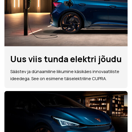
Uus viis tunda elektri jõudu
Säästev ja dünaamiline liikumine käsikäes innovaatiliste
ideedega. See on esimene täiselektriline CUPRA.