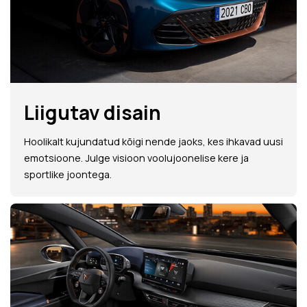
Liigutav disain
Hoolikalt kujundatud kõigi nende jaoks, kes ihkavad uusi
emotsioone. Julge visioon voolujoonelise kere ja
sportlike joontega.