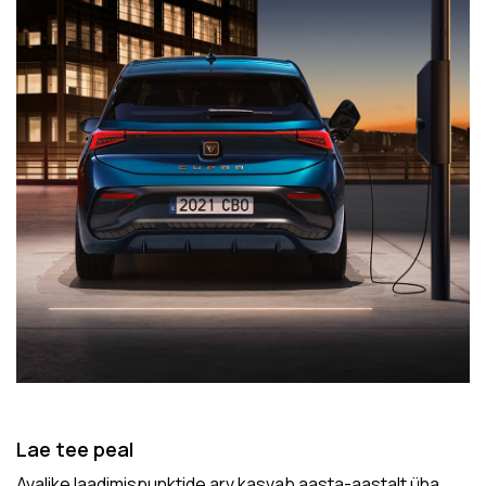
Lae tee peal
Avalike laadimispunktide arv kasvab aasta-aastalt üha