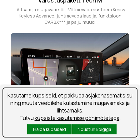
Varustuspakett Tech M
Lihtsam ja mugavam sõit. Võtmevaba süsteem Kessy
Keyless Advance, juhtmevaba laadija, funktsioon
CAR2X*** ja palju muud.
Kasutame küpsiseid, et pakkuda asjakohasemat sisu
ning muuta veebilehe külastamine mugavamaks ja
lihtsamaks.
Tutvu
küpsiste kasutamise põhimõtetega
.
Varustuspaketid Pilot M ja L
Halda küpsiseid
Nõustun kõigiga
Kasuta oma reisi optimeerimiseks veebipõhiseid