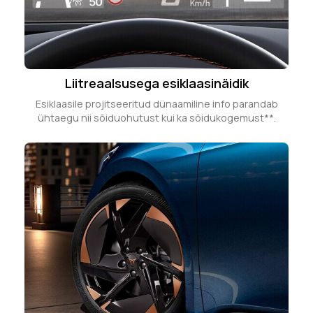
Liitreaalsusega esiklaasinäidik
Esiklaasile projitseeritud dünaamiline info parandab
ühtaegu nii sõiduohutust kui ka sõidukogemust**.