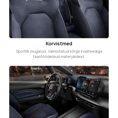
Korvistmed
Sportlik mugavus. Valmistatud kõrge kvaliteediga
taastöödeldud materjalidest.