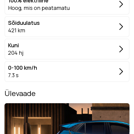
100% elektriline
Hoog, mis on peatamatu
Sõiduulatus
421 km
Kuni
204 hj
0-100 km/h
7.3 s
Ülevaade