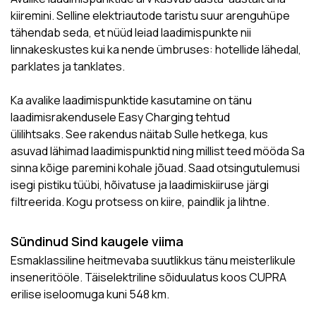
kiiremini. Selline elektriautode taristu suur arenguhüpe
tähendab seda, et nüüd leiad laadimispunkte nii
linnakeskustes kui ka nende ümbruses: hotellide lähedal,
parklates ja tanklates.
Ka avalike laadimispunktide kasutamine on tänu
laadimisrakendusele Easy Charging tehtud
ülilihtsaks. See rakendus näitab Sulle hetkega, kus
asuvad lähimad laadimispunktid ning millist teed mööda Sa
sinna kõige paremini kohale jõuad. Saad otsingutulemusi
isegi pistiku tüübi, hõivatuse ja laadimiskiiruse järgi
filtreerida. Kogu protsess on kiire, paindlik ja lihtne.
Sündinud Sind kaugele viima
Esmaklassiline heitmevaba suutlikkus tänu meisterlikule
inseneritööle. Täiselektriline sõiduulatus koos CUPRA
erilise iseloomuga kuni 548 km.