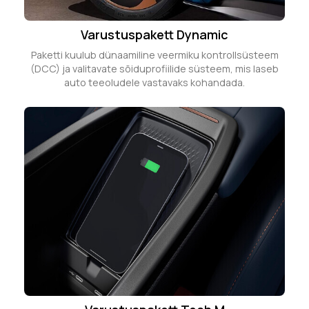
Varustuspakett Dynamic
Paketti kuulub dünaamiline veermiku kontrollsüsteem
(DCC) ja valitavate sõiduprofiilide süsteem, mis laseb
auto teeoludele vastavaks kohandada.