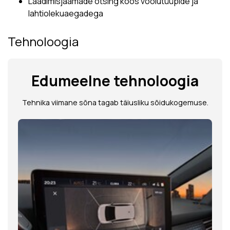
Laadimisjaamade otsing koos voolutüüpide ja
lahtiolekuaegadega
Tehnoloogia
Edumeelne tehnoloogia
Tehnika viimane sõna tagab täiusliku sõidukogemuse.