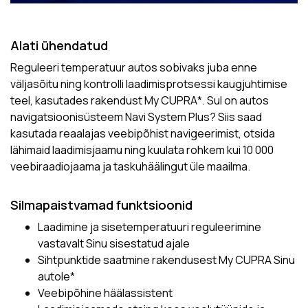
Alati ühendatud
Reguleeri temperatuur autos sobivaks juba enne
väljasõitu ning kontrolli laadimisprotsessi kaugjuhtimise
teel, kasutades rakendust My CUPRA*. Sul on autos
navigatsioonisüsteem Navi System Plus? Siis saad
kasutada reaalajas veebipõhist navigeerimist, otsida
lähimaid laadimisjaamu ning kuulata rohkem kui 10 000
veebiraadiojaama ja taskuhäälingut üle maailma.
Silmapaistvamad funktsioonid
Laadimine ja sisetemperatuuri reguleerimine
vastavalt Sinu sisestatud ajale
Sihtpunktide saatmine rakendusest My CUPRA Sinu
autole*
Veebipõhine häälassistent