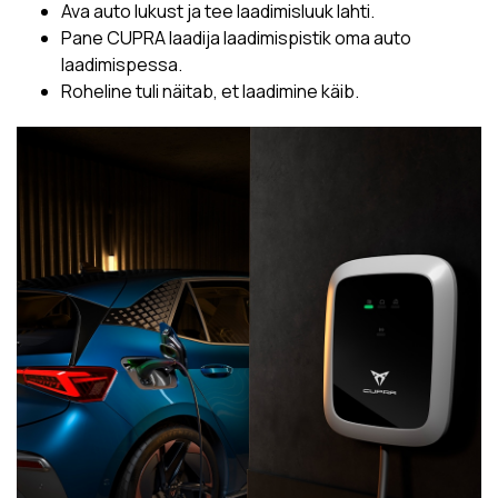
Ava auto lukust ja tee laadimisluuk lahti.
Pane CUPRA laadija laadimispistik oma auto
laadimispessa.
Roheline tuli näitab, et laadimine käib.