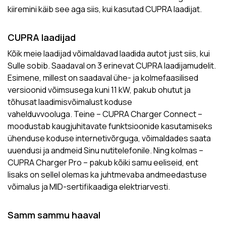
kiiremini käib see aga siis, kui kasutad CUPRA laadijat.
CUPRA laadijad
Kõik meie laadijad võimaldavad laadida autot just siis, kui
Sulle sobib. Saadaval on 3 erinevat CUPRA laadijamudelit.
Esimene, millest on saadaval ühe- ja kolmefaasilised
versioonid võimsusega kuni 11 kW, pakub ohutut ja
tõhusat laadimisvõimalust koduse
vahelduvvooluga. Teine – CUPRA Charger Connect –
moodustab kaugjuhitavate funktsioonide kasutamiseks
ühenduse koduse internetivõrguga, võimaldades saata
uuendusi ja andmeid Sinu nutitelefonile. Ning kolmas –
CUPRA Charger Pro – pakub kõiki samu eeliseid, ent
lisaks on sellel olemas ka juhtmevaba andmeedastuse
võimalus ja MID-sertifikaadiga elektriarvesti.
Samm sammu haaval