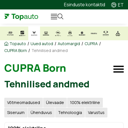
Esinduste kontaktid
ET
/
/
/
/
Topauto
Uued autod
Automargid
CUPRA
/
CUPRA Born
Tehnilised andmed
CUPRA Born
Tehnilised andmed
Võtmeomadused
Ülevaade
100% elektriline
Siseruum
Ühenduvus
Tehnoloogia
Varustus