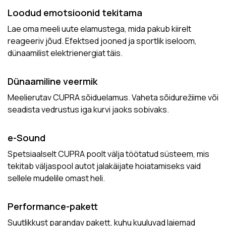
Loodud emotsioonid tekitama
Lae oma meeli uute elamustega, mida pakub kiirelt
reageeriv jõud. Efektsed jooned ja sportlik iseloom,
dünaamilist elektrienergiat täis.
Dünaamiline veermik
Meelierutav CUPRA sõiduelamus. Vaheta sõidurežiime või
seadista vedrustus iga kurvi jaoks sobivaks.
e-Sound
Spetsiaalselt CUPRA poolt välja töötatud süsteem, mis
tekitab väljaspool autot jalakäijate hoiatamiseks vaid
sellele mudelile omast heli.
Performance-pakett
Suutlikkust parandav pakett, kuhu kuuluvad laiemad