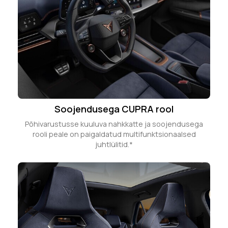
Soojendusega CUPRA rool
Põhivarustusse kuuluva nahkkatte ja soojendusega
rooli peale on paigaldatud multifunktsionaalsed
juhtlülitid.*