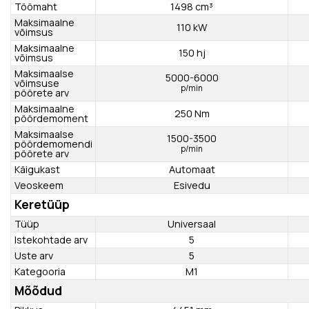
Mootor / käigukast
Tüüp
TSI
Töömaht
1498 cm³
Maksimaalne
110 kW
võimsus
Maksimaalne
150 hj
võimsus
Maksimaalse
5000-6000
võimsuse
p/min
pöörete arv
Maksimaalne
250 Nm
pöördemoment
Maksimaalse
1500-3500
pöördemomendi
p/min
pöörete arv
Käigukast
Automaat
Veoskeem
Esivedu
Keretüüp
Tüüp
Universaal
Istekohtade arv
5