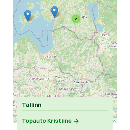
2
Tallinn
Topauto Kristiine
Leaflet
| ©
OpenStreetMap