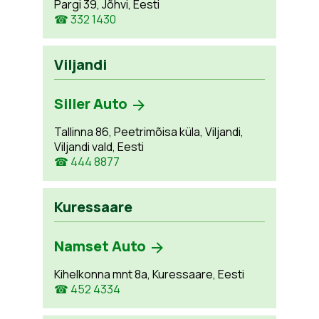
Pargi 39, Jõhvi, Eesti
☎ 332 1430
Viljandi
Siller Auto
Tallinna 86, Peetrimõisa küla, Viljandi,
Viljandi vald, Eesti
☎ 444 8877
Kuressaare
Namset Auto
Kihelkonna mnt 8a, Kuressaare, Eesti
☎ 452 4334