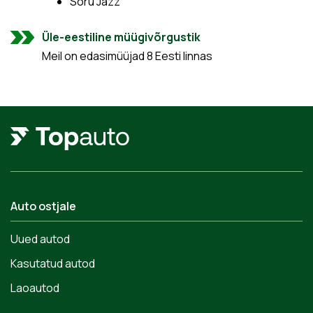
Sõru Jazz
Üle-eestiline müügivõrgustik
Meil on edasimüüjad 8 Eesti linnas
Auto ostjale
Uued autod
Kasutatud autod
Laoautod