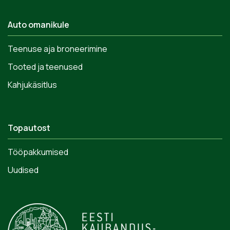
Auto omanikule
Teenuse aja broneerimine
Tooted ja teenused
Kahjukäsitlus
Topautost
Tööpakkumised
Uudised