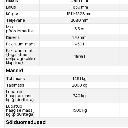
Uste arv
5
Kategooria
M1
Mõõdud
Pikkus
4451 mm
Laius
1839 mm
Kõrgus
1511-1528 mm
Teljevahe
2680 mm
Min.
5.5 m
pöörderaadius
Kliirens
170 mm
Pakiruumi maht
450 l
Pakiruumi maht
(tagaistme
1505 l
seljatugi kokku
klapitud)
Massid
Tühimass
1491 kg
Täismass
2000 kg