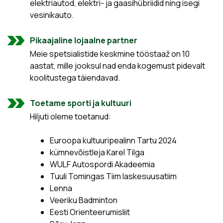
elektriautod, elektri- ja gaasihübriidid ning isegi
vesinikauto.
Pikaajaline lojaalne partner
Meie spetsialistide keskmine tööstaaž on 10
aastat, mille jooksul nad enda kogemust pidevalt
koolitustega täiendavad.
Toetame sporti ja kultuuri
Hiljuti oleme toetanud:
Euroopa kultuuripealinn Tartu 2024
kümnevõistleja Karel Tilga
WULF Autospordi Akadeemia
Tuuli Tomingas Tiim laskesuusatiim
Lenna
Veeriku Badminton
Eesti Orienteerumisliit