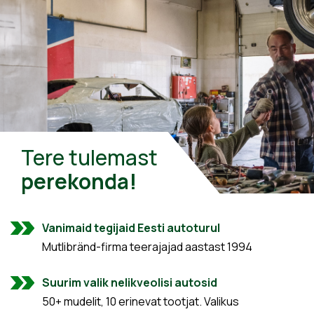
Tere tulemast
perekonda!
Vanimaid tegijaid Eesti autoturul
Mutlibränd-firma teerajajad aastast 1994
Suurim valik nelikveolisi autosid
50+ mudelit, 10 erinevat tootjat. Valikus