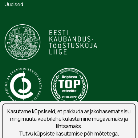
Uudised
Kasutame küpsiseid, et pakkuda asjakohasemat sisu
ning muuta veebilehe külastamine mugavamaks ja
Isikuandmete töötlemise tingimused
lihtsamaks.
Liitu uudiskirjaga
Tutvu
küpsiste kasutamise põhimõtetega
.