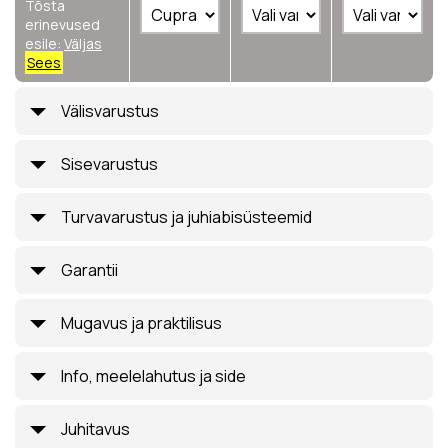
Tõsta
erinevused
esile:
Väljas
Sees
Välisvarustus
Sisevarustus
Turvavarustus ja juhiabisüsteemid
Garantii
Mugavus ja praktilisus
Info, meelelahutus ja side
Juhitavus