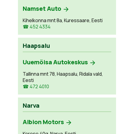
Namset Auto
Kihelkonna mnt 8a, Kuressaare, Eesti
☎ 452 4334
Haapsalu
Uuemõisa Autokeskus
Tallinna mnt 78, Haapsalu, Ridala vald,
Eesti
☎ 472 4010
Narva
Albion Motors
Kerese 40g, Narva, Eesti