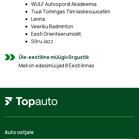
WULF Autospordi Akadeemia
Tuuli Tomingas Tiim laskesuusatiim
Lenna
Veeriku Badminton
Eesti Orienteerumisliit
Sõru Jazz
Üle-eestiline müügivõrgustik
Meil on edasimüüjad 8 Eesti linnas
Auto ostjale