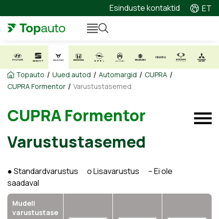
Esinduste kontaktid
ET
/
/
/
/
Topauto
Uued autod
Automargid
CUPRA
/
CUPRA Formentor
Varustustasemed
CUPRA Formentor
Varustustasemed
● Standardvarustus o Lisavarustus – Ei ole
saadaval
Mudeli
varustustase