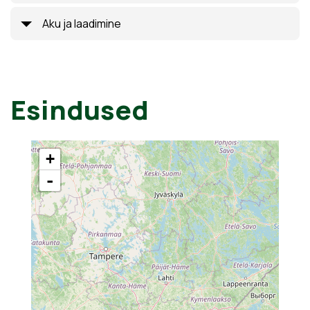
Aku ja laadimine
Esindused
+
-