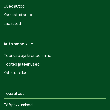
Uued autod
Kasutatud autod
Laoautod
Auto omanikule
Teenuse aja broneerimine
Tooted ja teenused
Kahjukäsitlus
Topautost
Tööpakkumised