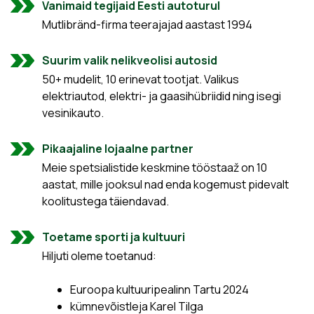
Vanimaid tegijaid Eesti autoturul
Mutlibränd-firma teerajajad aastast 1994
Suurim valik nelikveolisi autosid
50+ mudelit, 10 erinevat tootjat. Valikus
elektriautod, elektri- ja gaasihübriidid ning isegi
vesinikauto.
Pikaajaline lojaalne partner
Meie spetsialistide keskmine tööstaaž on 10
aastat, mille jooksul nad enda kogemust pidevalt
koolitustega täiendavad.
Toetame sporti ja kultuuri
Hiljuti oleme toetanud:
Euroopa kultuuripealinn Tartu 2024
kümnevõistleja Karel Tilga