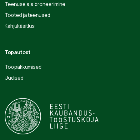
Teenuse aja broneerimine
Tooted ja teenused
Kahjukäsitlus
Topautost
Tööpakkumised
Uudised