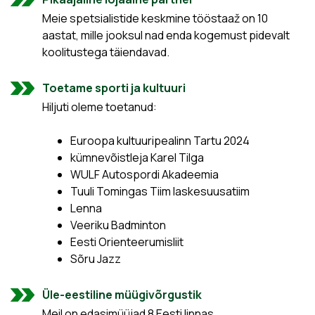
Meie spetsialistide keskmine tööstaaž on 10
aastat, mille jooksul nad enda kogemust pidevalt
koolitustega täiendavad.
Toetame sporti ja kultuuri
Hiljuti oleme toetanud:
Euroopa kultuuripealinn Tartu 2024
kümnevõistleja Karel Tilga
WULF Autospordi Akadeemia
Tuuli Tomingas Tiim laskesuusatiim
Lenna
Veeriku Badminton
Eesti Orienteerumisliit
Sõru Jazz
Üle-eestiline müügivõrgustik
Meil on edasimüüjad 8 Eesti linnas