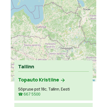
Tallinn
Topauto Kristiine
Leaflet
| ©
OpenStreetMap
Sõpruse pst 18c, Tallinn, Eesti
☎ 667 5500