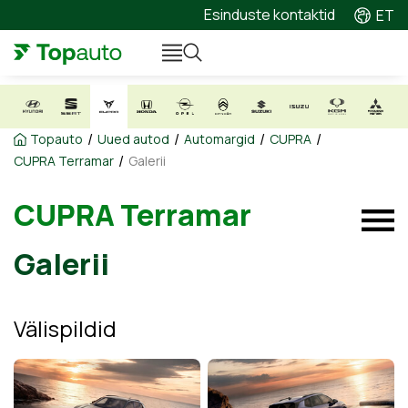
Esinduste kontaktid
ET
/
/
/
/
Topauto
Uued autod
Automargid
CUPRA
/
CUPRA Terramar
Galerii
CUPRA Terramar
Galerii
Välispildid