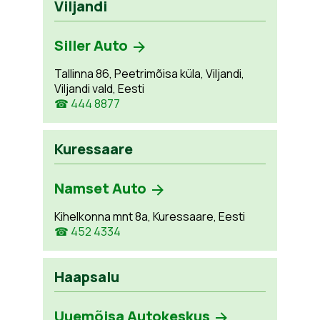
Viljandi
Siller Auto
Tallinna 86, Peetrimõisa küla, Viljandi,
Viljandi vald, Eesti
☎ 444 8877
Kuressaare
Namset Auto
Kihelkonna mnt 8a, Kuressaare, Eesti
☎ 452 4334
Haapsalu
Uuemõisa Autokeskus