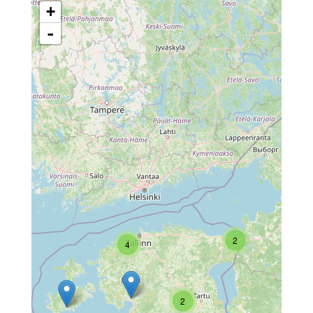
+
-
2
4
2