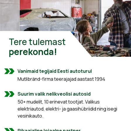
Tere tulemast
perekonda!
Vanimaid tegijaid Eesti autoturul
Mutlibränd-firma teerajajad aastast 1994
Suurim valik nelikveolisi autosid
50+ mudelit, 10 erinevat tootjat. Valikus
elektriautod, elektri- ja gaasihübriidid ning isegi
vesinikauto.
Pikaajaline lojaalne partner