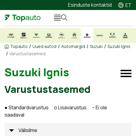
Esinduste kontaktid
ET
/
/
/
/
Topauto
Uued autod
Automargid
Suzuki
Suzuki Ignis
/
Varustustasemed
Suzuki Ignis
Varustustasemed
● Standardvarustus o Lisavarustus – Ei ole
saadaval
Välisilme