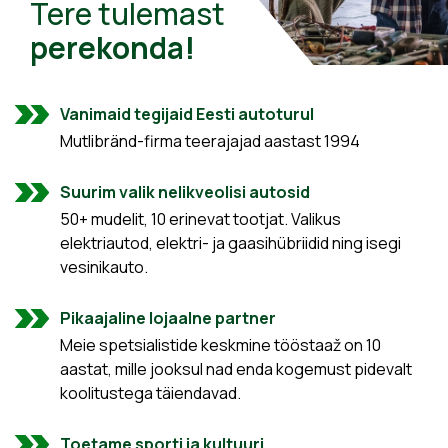
Tere tulemast
perekonda!
Vanimaid tegijaid Eesti autoturul
Mutlibränd-firma teerajajad aastast 1994
Suurim valik nelikveolisi autosid
50+ mudelit, 10 erinevat tootjat. Valikus
elektriautod, elektri- ja gaasihübriidid ning isegi
vesinikauto.
Pikaajaline lojaalne partner
Meie spetsialistide keskmine tööstaaž on 10
aastat, mille jooksul nad enda kogemust pidevalt
koolitustega täiendavad.
Toetame sporti ja kultuuri