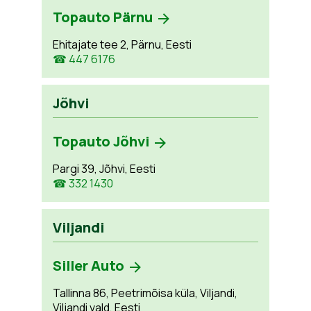
Topauto Pärnu
Ehitajate tee 2, Pärnu, Eesti
☎ 447 6176
Jõhvi
Topauto Jõhvi
Pargi 39, Jõhvi, Eesti
☎ 332 1430
Viljandi
Siller Auto
Tallinna 86, Peetrimõisa küla, Viljandi,
Viljandi vald, Eesti