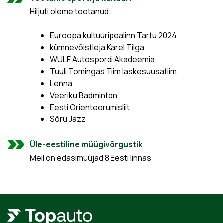
Hiljuti oleme toetanud:
Euroopa kultuuripealinn Tartu 2024
kümnevõistleja Karel Tilga
WULF Autospordi Akadeemia
Tuuli Tomingas Tiim laskesuusatiim
Lenna
Veeriku Badminton
Eesti Orienteerumisliit
Sõru Jazz
Üle-eestiline müügivõrgustik
Meil on edasimüüjad 8 Eesti linnas