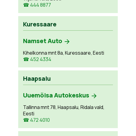
☎ 444 8877
Kuressaare
Namset Auto
Kihelkonna mnt 8a, Kuressaare, Eesti
☎ 452 4334
Haapsalu
Uuemõisa Autokeskus
Tallinna mnt 78, Haapsalu, Ridala vald,
Eesti
☎ 472 4010