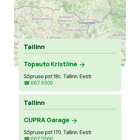
Tallinn
Topauto Kristiine
Leaflet
| ©
OpenStreetMap
Sõpruse pst 18c, Tallinn, Eesti
☎ 667 5500
Tallinn
CUPRA Garage
Sõpruse pst 170, Tallinn, Eesti
☎ 667 5566