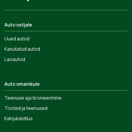
Auto ostjale
Uued autod
Kasutatud autod
Laoautod
Auto omanikule
Teenuse aja broneerimine
Tooted ja teenused
Kahjukäsitlus