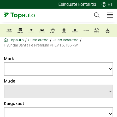
Esinduste kontaktid
ET
/
/
/
Topauto
Uued autod
Uued laoautod
Hyundai Santa Fe Premium PHEV 1.6, 186 kW
Mark
Mudel
Käigukast