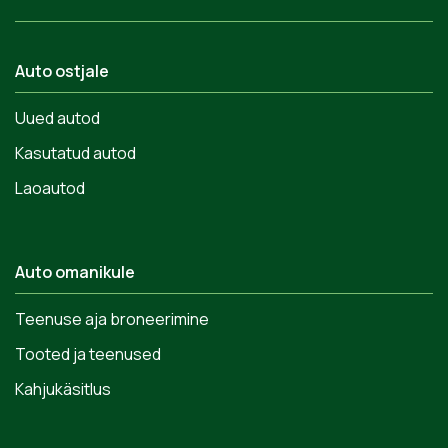
Auto ostjale
Uued autod
Kasutatud autod
Laoautod
Auto omanikule
Teenuse aja broneerimine
Tooted ja teenused
Kahjukäsitlus