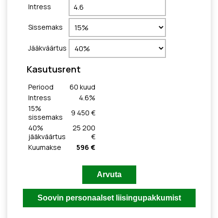
Intress
Sissemaks
Jääkväärtus
Kasutusrent
Periood
60
kuud
Intress
4.6
%
15
%
9 450 €
sissemaks
40
%
25 200
jääkväärtus
€
Kuumakse
596 €