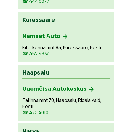
☎ 444 8877
Kuressaare
Namset Auto
Kihelkonna mnt 8a, Kuressaare, Eesti
☎ 452 4334
Haapsalu
Uuemõisa Autokeskus
Tallinna mnt 78, Haapsalu, Ridala vald,
Eesti
☎ 472 4010
Narva