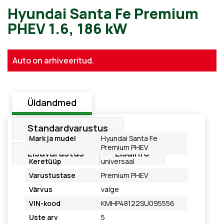
Hyundai Santa Fe Premium
Auto on arhiveeritud.
PHEV 1.6, 186 kW
Üldandmed
Standardvarustus
Mark ja mudel
Hyundai Santa Fe
Premium PHEV
Lisavarustus
Lisainfo
Keretüüp
universaal
Varustustase
Premium PHEV
Värvus
valge
VIN-kood
KMHP48122SU095556
Uste arv
5