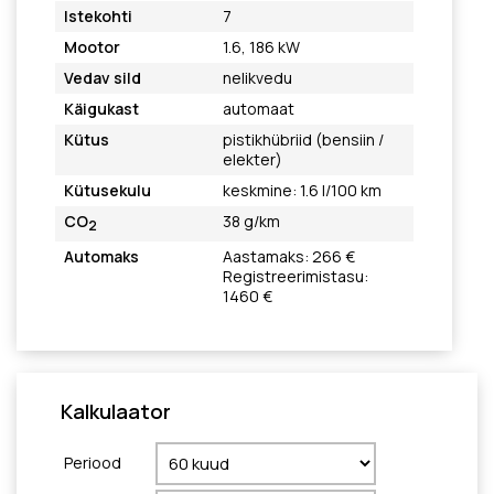
Istekohti
7
Mootor
1.6, 186 kW
Vedav sild
nelikvedu
Käigukast
automaat
Kütus
pistikhübriid (bensiin /
elekter)
Kütusekulu
keskmine: 1.6 l/100 km
CO
38 g/km
2
Automaks
Aastamaks: 266 €
Registreerimistasu:
1460 €
Kalkulaator
Periood