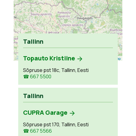
Tallinn
Topauto Kristiine
Leaflet
| ©
OpenStreetMap
Sõpruse pst 18c, Tallinn, Eesti
☎ 667 5500
Tallinn
CUPRA Garage
Sõpruse pst 170, Tallinn, Eesti
☎ 667 5566