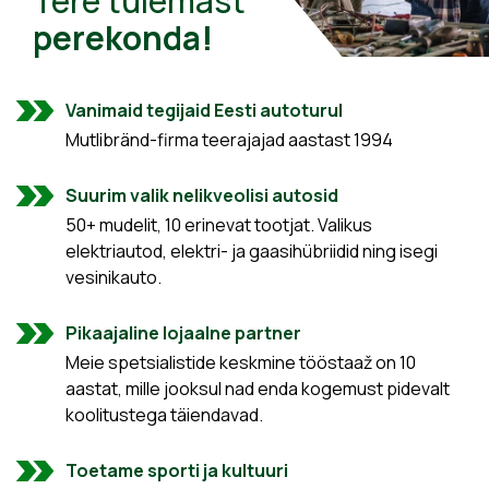
Tere tulemast
perekonda!
Vanimaid tegijaid Eesti autoturul
Mutlibränd-firma teerajajad aastast 1994
Suurim valik nelikveolisi autosid
50+ mudelit, 10 erinevat tootjat. Valikus
elektriautod, elektri- ja gaasihübriidid ning isegi
vesinikauto.
Pikaajaline lojaalne partner
Meie spetsialistide keskmine tööstaaž on 10
aastat, mille jooksul nad enda kogemust pidevalt
koolitustega täiendavad.
Toetame sporti ja kultuuri