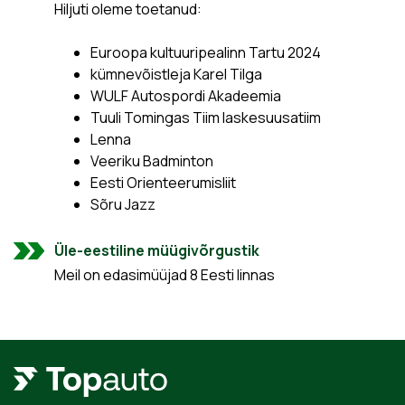
Hiljuti oleme toetanud:
Euroopa kultuuripealinn Tartu 2024
kümnevõistleja Karel Tilga
WULF Autospordi Akadeemia
Tuuli Tomingas Tiim laskesuusatiim
Lenna
Veeriku Badminton
Eesti Orienteerumisliit
Sõru Jazz
Üle-eestiline müügivõrgustik
Meil on edasimüüjad 8 Eesti linnas