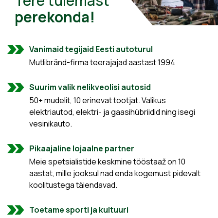
Tere tulemast
perekonda!
Vanimaid tegijaid Eesti autoturul
Mutlibränd-firma teerajajad aastast 1994
Suurim valik nelikveolisi autosid
50+ mudelit, 10 erinevat tootjat. Valikus
elektriautod, elektri- ja gaasihübriidid ning isegi
vesinikauto.
Pikaajaline lojaalne partner
Meie spetsialistide keskmine tööstaaž on 10
aastat, mille jooksul nad enda kogemust pidevalt
koolitustega täiendavad.
Toetame sporti ja kultuuri