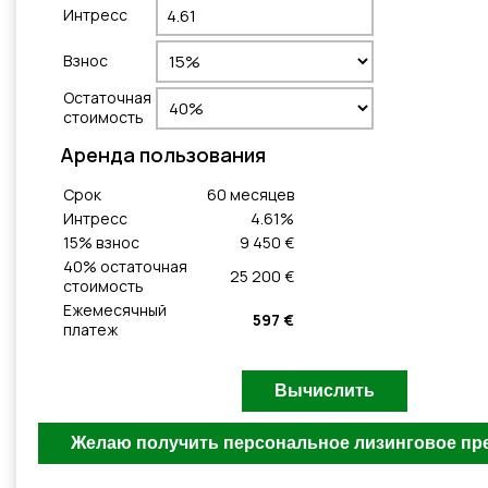
Интресс
Взнос
Остаточная
стоимость
Aренда пользования
Cрок
60
месяцeв
Интресс
4.61
%
15
% взнос
9 450 €
40
% остаточная
25 200 €
стоимость
Ежемесячный
597 €
платеж