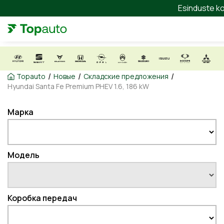
Esinduste ko
/
/
/
Topauto
Новые
Складские предложения
Hyundai Santa Fe Premium PHEV 1.6, 186 kW
Марка
Модель
Коробка передач