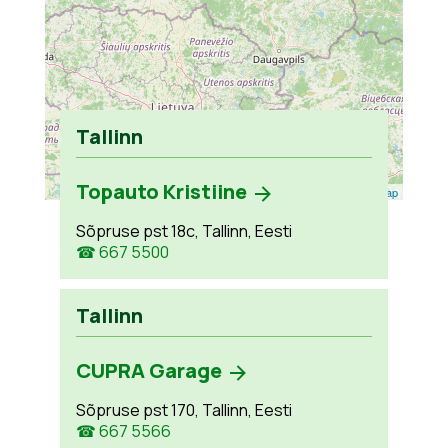
Tallinn
Topauto Kristiine
Leaflet
| ©
OpenStreetMap
Sõpruse pst 18c, Tallinn, Eesti
☎ 667 5500
Tallinn
CUPRA Garage
Sõpruse pst 170, Tallinn, Eesti
☎ 667 5566