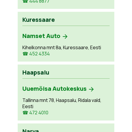
☎ 444 8877
Kuressaare
Namset Auto
Kihelkonna mnt 8a, Kuressaare, Eesti
☎ 452 4334
Haapsalu
Uuemõisa Autokeskus
Tallinna mnt 78, Haapsalu, Ridala vald,
Eesti
☎ 472 4010
Narva