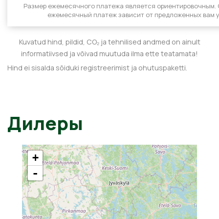
Размер ежемесячного платежа является ориентировочным.
ежемесячный платеж зависит от предложенных вам у
Kuvatud hind, pildid, CO₂ ja tehnilised andmed on ainult
informatiivsed ja võivad muutuda ilma ette teatamata!
Hind ei sisalda sõiduki registreerimist ja ohutuspaketti.
Дилеры
+
-