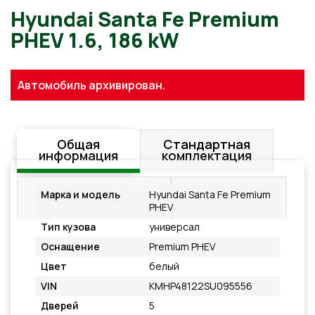
Hyundai Santa Fe Premium
Автомобиль архивирован.
PHEV 1.6, 186 kW
Общая
Стандартная
информация
комплектация
Дополнительное
Подробнее
Марка и модель
Hyundai Santa Fe Premium
оснащение
PHEV
Тип кузова
универсал
Оснащение
Premium PHEV
Цвет
белый
VIN
KMHP48122SU095556
Дверей
5