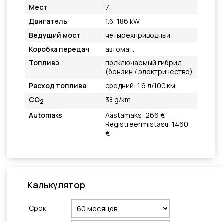
Мест
7
Двигатель
1.6, 186 kW
Ведущий мост
четырехприводный
Коробка передач
автомат.
Топливо
подключаемый гибрид
(бензин / электричество)
Расход топлива
средний: 1.6 л/100 км
CO
38 g/km
2
Automaks
Aastamaks: 266 €
Registreerimistasu: 1460
€
Калькулятор
Cрок