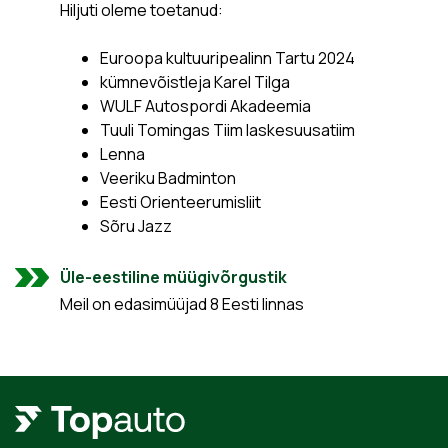
Hiljuti oleme toetanud:
Euroopa kultuuripealinn Tartu 2024
kümnevõistleja Karel Tilga
WULF Autospordi Akadeemia
Tuuli Tomingas Tiim laskesuusatiim
Lenna
Veeriku Badminton
Eesti Orienteerumisliit
Sõru Jazz
Üle-eestiline müügivõrgustik
Meil on edasimüüjad 8 Eesti linnas