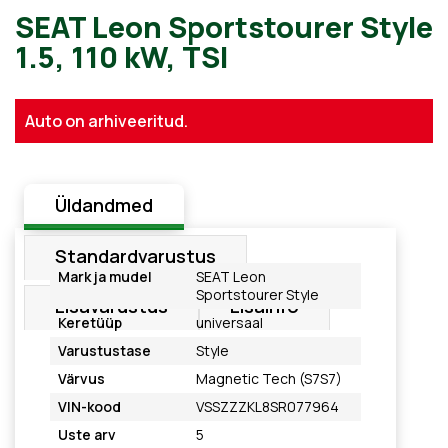
SEAT Leon Sportstourer Sty
Auto on arhiveeritud.
1.5, 110 kW, TSI
Üldandmed
Standardvarustus
Mark ja mudel
SEAT Leon
Sportstourer Style
Lisavarustus
Lisainfo
Keretüüp
universaal
Varustustase
Style
Värvus
Magnetic Tech (S7S7)
VIN-kood
VSSZZZKL8SR077964
Uste arv
5