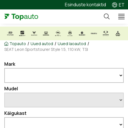
Esinduste kontaktid
ET
/
/
/
Topauto
Uued autod
Uued laoautod
SEAT Leon Sportstourer Style 1.5, 110 kW, TSI
Mark
Mudel
Käigukast