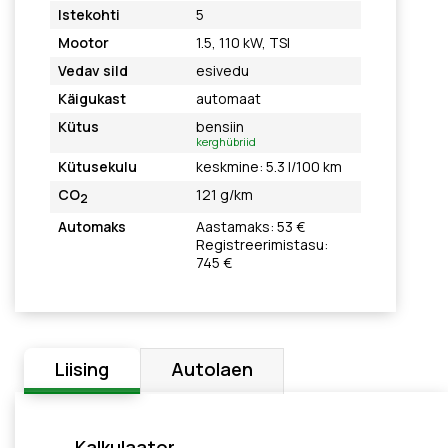
Istekohti
5
Mootor
1.5, 110 kW, TSI
Vedav sild
esivedu
Käigukast
automaat
Kütus
bensiin
kerghübriid
Kütusekulu
keskmine: 5.3 l/100 km
CO
121 g/km
2
Automaks
Aastamaks: 53 €
Registreerimistasu:
745 €
Liising
Autolaen
Kalkulaator