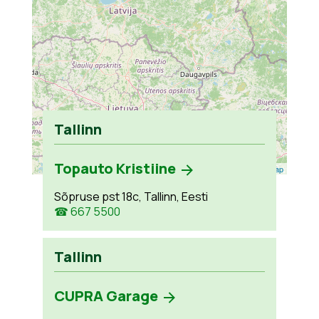
Tallinn
Topauto Kristiine
Leaflet
| ©
OpenStreetMap
Sõpruse pst 18c, Tallinn, Eesti
☎ 667 5500
Tallinn
CUPRA Garage