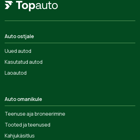
Auto ostjale
Uued autod
Kasutatud autod
Laoautod
Auto omanikule
Teenuse aja broneerimine
Tooted ja teenused
Kahjukäsitlus