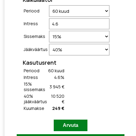
Periood
Intress
Sissemaks
Jääkväärtus
Kasutusrent
Periood
60
kuud
Intress
4.6
%
15
%
3 945 €
sissemaks
40
%
10 520
jääkväärtus
€
Kuumakse
249 €