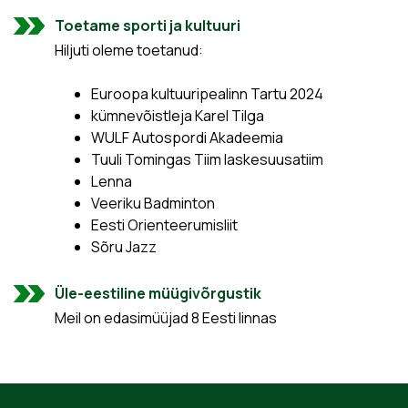
Toetame sporti ja kultuuri
Hiljuti oleme toetanud:
Euroopa kultuuripealinn Tartu 2024
kümnevõistleja Karel Tilga
WULF Autospordi Akadeemia
Tuuli Tomingas Tiim laskesuusatiim
Lenna
Veeriku Badminton
Eesti Orienteerumisliit
Sõru Jazz
Üle-eestiline müügivõrgustik
Meil on edasimüüjad 8 Eesti linnas