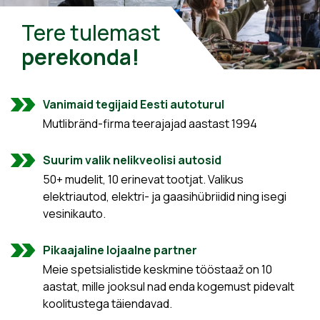
Tere tulemast
perekonda!
Vanimaid tegijaid Eesti autoturul
Mutlibränd-firma teerajajad aastast 1994
Suurim valik nelikveolisi autosid
50+ mudelit, 10 erinevat tootjat. Valikus
elektriautod, elektri- ja gaasihübriidid ning isegi
vesinikauto.
Pikaajaline lojaalne partner
Meie spetsialistide keskmine tööstaaž on 10
aastat, mille jooksul nad enda kogemust pidevalt
koolitustega täiendavad.