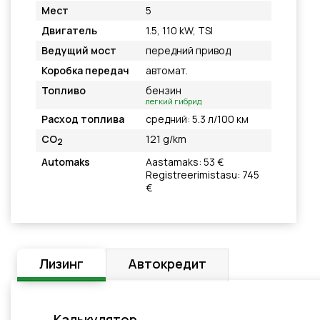
Мест
5
Двигатель
1.5, 110 kW, TSI
Ведущий мост
передний привод
Коробка передач
автомат.
Топливо
бензин
легкий гибрид
Расход топлива
средний: 5.3 л/100 км
CO
121 g/km
2
Automaks
Aastamaks: 53 €
Registreerimistasu: 745
€
Лизинг
Автокредит
Калькулятор