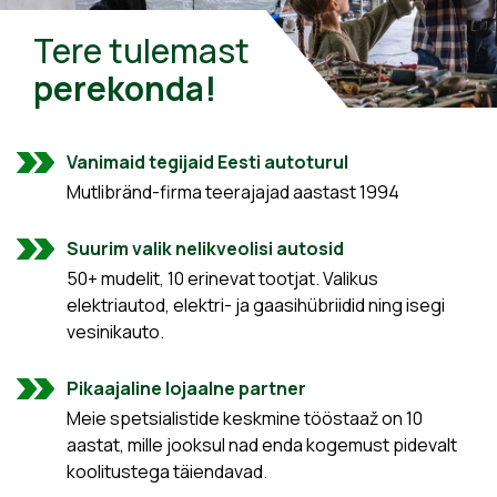
Tere tulemast
perekonda!
Vanimaid tegijaid Eesti autoturul
Mutlibränd-firma teerajajad aastast 1994
Suurim valik nelikveolisi autosid
50+ mudelit, 10 erinevat tootjat. Valikus
elektriautod, elektri- ja gaasihübriidid ning isegi
vesinikauto.
Pikaajaline lojaalne partner
Meie spetsialistide keskmine tööstaaž on 10
aastat, mille jooksul nad enda kogemust pidevalt
koolitustega täiendavad.