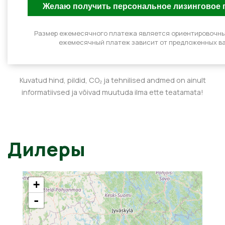
Размер ежемесячного платежа является ориентировочн
ежемесячный платеж зависит от предложенных ва
Kuvatud hind, pildid, CO₂ ja tehnilised andmed on ainult
informatiivsed ja võivad muutuda ilma ette teatamata!
Дилеры
+
-