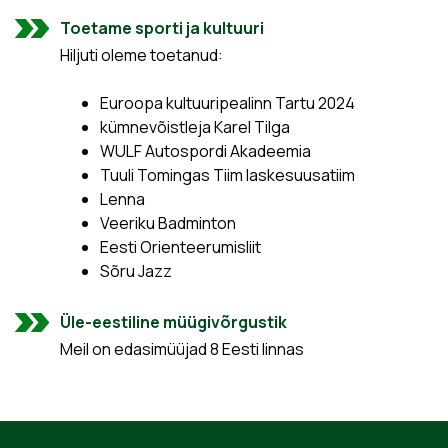
Toetame sporti ja kultuuri
Hiljuti oleme toetanud:
Euroopa kultuuripealinn Tartu 2024
kümnevõistleja Karel Tilga
WULF Autospordi Akadeemia
Tuuli Tomingas Tiim laskesuusatiim
Lenna
Veeriku Badminton
Eesti Orienteerumisliit
Sõru Jazz
Üle-eestiline müügivõrgustik
Meil on edasimüüjad 8 Eesti linnas