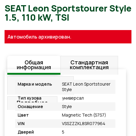
SEAT Leon Sportstourer Sty
Автомобиль архивирован.
1.5, 110 kW, TSI
Общая
Стандартная
информация
комплектация
Дополнительное
Марка и модель
SEAT Leon Sportstourer
оснащение
Style
Тип кузова
универсал
Подробнее
Оснащение
Style
Цвет
Magnetic Tech (S7S7)
VIN
VSSZZZKL8SR077964
Дверей
5