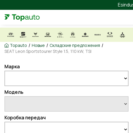
Esindu
/
/
/
Topauto
Новые
Складские предложения
SEAT Leon Sportstourer Style 1.5, 110 kW, TSI
Марка
Модель
Коробка передач