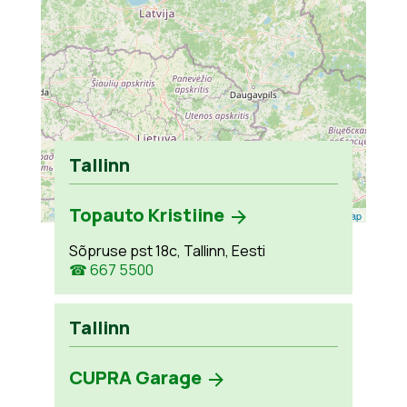
Tallinn
Topauto Kristiine
Leaflet
| ©
OpenStreetMap
Sõpruse pst 18c, Tallinn, Eesti
☎ 667 5500
Tallinn
CUPRA Garage