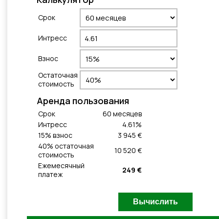
Cрок
Интресс
Взнос
Остаточная
стоимость
Aренда пользования
Cрок
60
месяцeв
Интресс
4.61
%
15
% взнос
3 945 €
40
% остаточная
10 520 €
стоимость
Ежемесячный
249 €
платеж