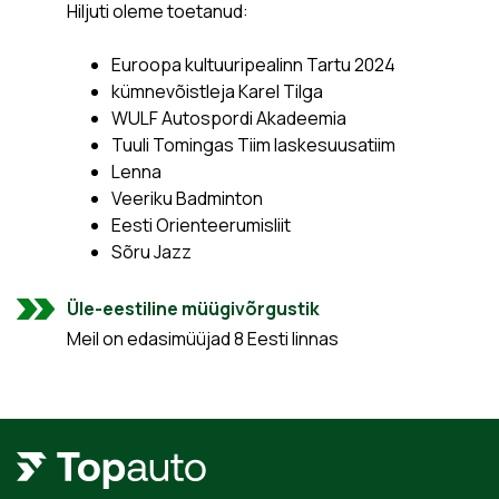
Hiljuti oleme toetanud:
Euroopa kultuuripealinn Tartu 2024
kümnevõistleja Karel Tilga
WULF Autospordi Akadeemia
Tuuli Tomingas Tiim laskesuusatiim
Lenna
Veeriku Badminton
Eesti Orienteerumisliit
Sõru Jazz
Üle-eestiline müügivõrgustik
Meil on edasimüüjad 8 Eesti linnas