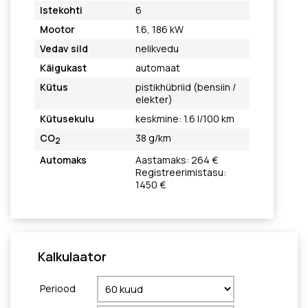
Istekohti
6
Mootor
1.6, 186 kW
Vedav sild
nelikvedu
Käigukast
automaat
Kütus
pistikhübriid (bensiin /
elekter)
Kütusekulu
keskmine: 1.6 l/100 km
CO
38 g/km
2
Automaks
Aastamaks: 264 €
Registreerimistasu:
1450 €
Kalkulaator
Periood