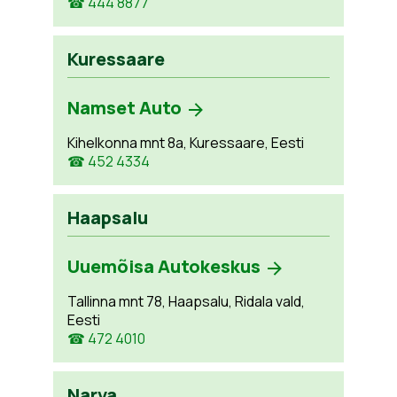
☎ 444 8877
Kuressaare
Namset Auto
Kihelkonna mnt 8a, Kuressaare, Eesti
☎ 452 4334
Haapsalu
Uuemõisa Autokeskus
Tallinna mnt 78, Haapsalu, Ridala vald,
Eesti
☎ 472 4010
Narva