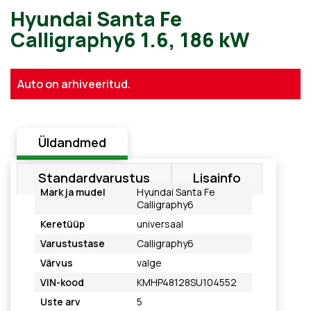
Hyundai Santa Fe
Auto on arhiveeritud.
Calligraphy6 1.6, 186 kW
Üldandmed
Standardvarustus
Lisainfo
Mark ja mudel
Hyundai Santa Fe
Calligraphy6
Keretüüp
universaal
Varustustase
Calligraphy6
Värvus
valge
VIN-kood
KMHP48128SU104552
Uste arv
5