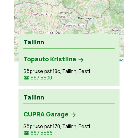
Tallinn
Topauto Kristiine
Leaflet
| ©
OpenStreetMap
Sõpruse pst 18c, Tallinn, Eesti
☎ 667 5500
Tallinn
CUPRA Garage
Sõpruse pst 170, Tallinn, Eesti
☎ 667 5566