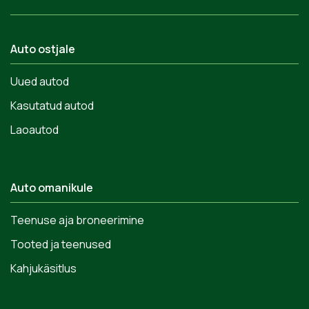
Auto ostjale
Uued autod
Kasutatud autod
Laoautod
Auto omanikule
Teenuse aja broneerimine
Tooted ja teenused
Kahjukäsitlus