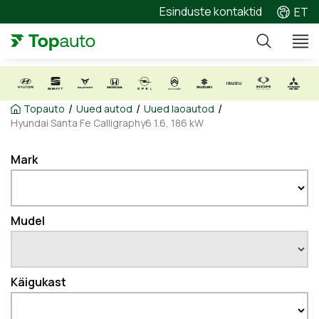
Esinduste kontaktid
ET
/
/
/
Topauto
Uued autod
Uued laoautod
Hyundai Santa Fe Calligraphy6 1.6, 186 kW
Mark
Mudel
Käigukast