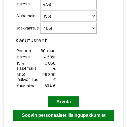
Intress
Sissemaks
Jääkväärtus
Kasutusrent
Periood
60
kuud
Intress
4.58
%
15
%
10 050
sissemaks
€
40
%
26 800
jääkväärtus
€
Kuumakse
634 €