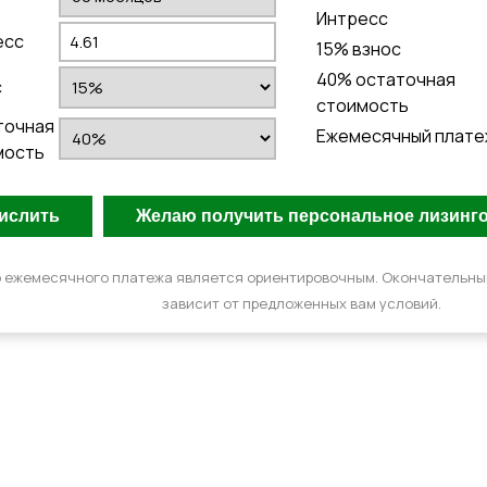
Интресс
есс
15
% взнос
40
% остаточная
с
стоимость
точная
Ежемесячный плате
мость
 ежемесячного платежа является ориентировочным. Окончательн
зависит от предложенных вам условий.