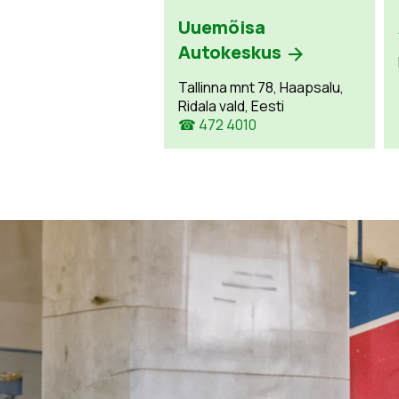
Uuemõisa
Autokeskus
Tallinna mnt 78, Haapsalu,
Ridala vald, Eesti
☎ 472 4010