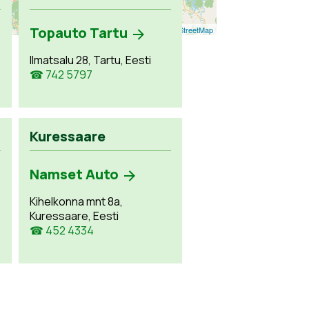
Topauto Tartu
Leaflet
| ©
OpenStreetMap
Ilmatsalu 28, Tartu, Eesti
☎ 742 5797
Kuressaare
Namset Auto
Kihelkonna mnt 8a,
Kuressaare, Eesti
☎ 452 4334