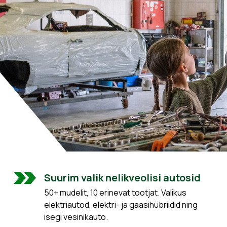
Suurim valik nelikveolisi autosid
50+ mudelit, 10 erinevat tootjat. Valikus
elektriautod, elektri- ja gaasihübriidid ning
isegi vesinikauto.