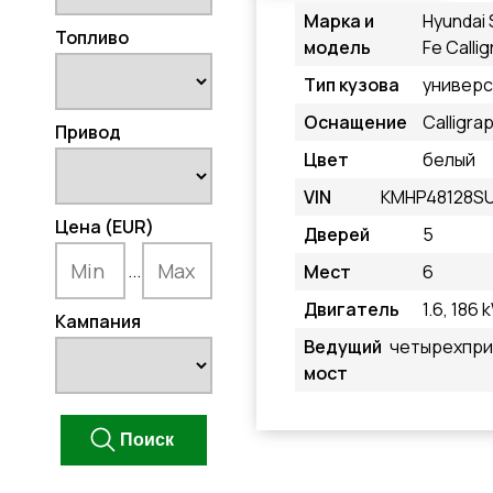
Марка и
Hyundai 
Топливо
модель
Fe Calli
Тип кузова
универс
Оснащение
Calligra
Привод
Цвет
белый
VIN
KMHP48128S
Цена (EUR)
Дверей
5
...
Мест
6
Двигатель
1.6, 186 
Кампания
Ведущий
четырехпр
мост