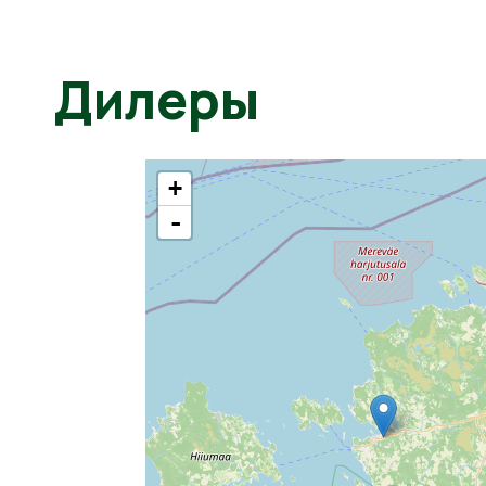
Дилеры
+
-