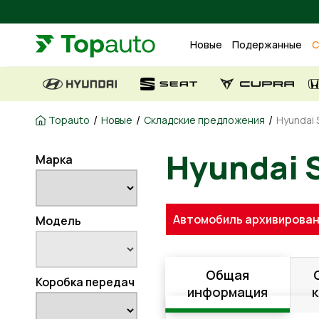
Новые
Подержанные
С
/
/
/
Topauto
Новые
Складские предложения
Hyundai S
Марка
Hyundai
Автомобиль архивирован
Модель
Общая
Коробка передач
информация