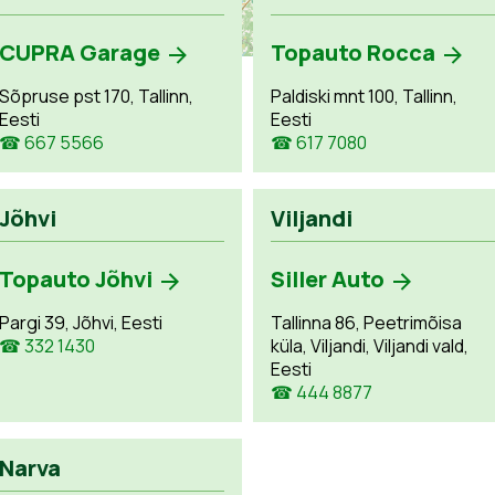
CUPRA Garage
Topauto Rocca
Sõpruse pst 170, Tallinn,
Paldiski mnt 100, Tallinn,
Eesti
Eesti
☎ 667 5566
☎ 617 7080
Jõhvi
Viljandi
Topauto Jõhvi
Siller Auto
Pargi 39, Jõhvi, Eesti
Tallinna 86, Peetrimõisa
☎ 332 1430
küla, Viljandi, Viljandi vald,
Eesti
☎ 444 8877
Narva