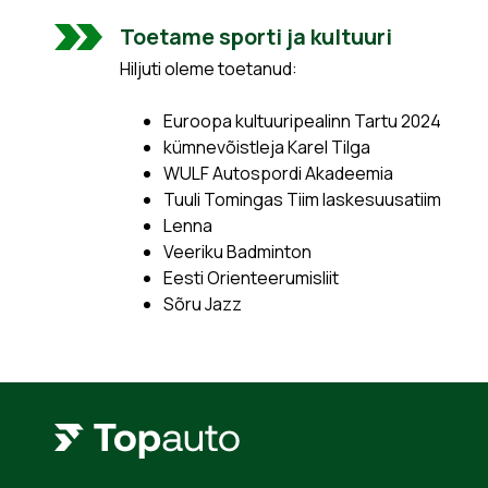
Toetame sporti ja kultuuri
Hiljuti oleme toetanud:
Euroopa kultuuripealinn Tartu 2024
kümnevõistleja Karel Tilga
WULF Autospordi Akadeemia
Tuuli Tomingas Tiim laskesuusatiim
Lenna
Veeriku Badminton
Eesti Orienteerumisliit
Sõru Jazz