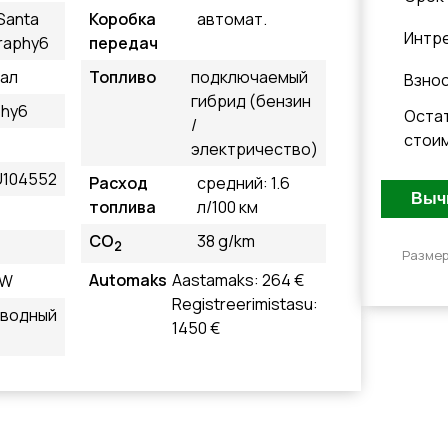
Santa
Коробка
автомат.
Интр
graphy6
передач
ал
Топливо
подключаемый
Взно
гибрид (бензин
phy6
Оста
/
стои
электричество)
U104552
Расход
средний: 1.6
топлива
л/100 км
CO
38 g/km
2
Размер
Automaks
Aastamaks: 264 €
kW
Registreerimistasu:
иводный
1450 €