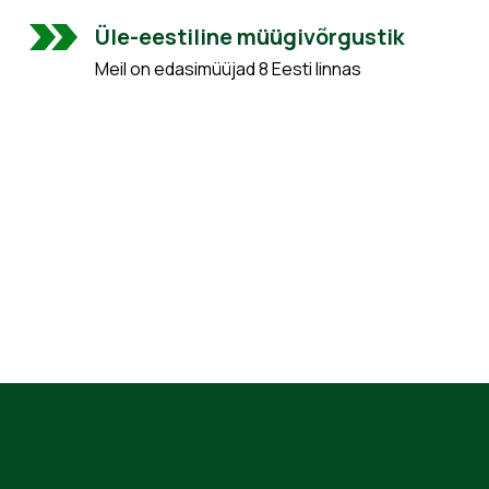
Üle-eestiline müügivõrgustik
Meil on edasimüüjad 8 Eesti linnas