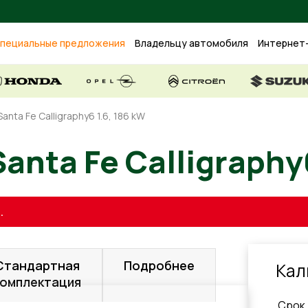
пециальные предложения
Владельцу автомобиля
Интернет
anta Fe Calligraphy6 1.6, 186 kW
 Santa Fe Calligra
.
Стандартная
Подробнее
Кал
комплектация
Cрок