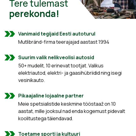
Tere tulemast
perekonda!
Vanimaid tegijaid Eesti autoturul
Mutlibränd-firma teerajajad aastast 1994
Suurim valik nelikveolisi autosid
50+ mudelit, 10 erinevat tootjat. Valikus
elektriautod, elektri- ja gaasihübriidid ning isegi
vesinikauto.
Pikaajaline lojaalne partner
Meie spetsialistide keskmine tööstaaž on 10
aastat, mille jooksul nad enda kogemust pidevalt
koolitustega täiendavad.
Toetame sporti ja kultuuri