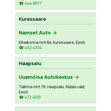
☎ 444 8877
Kuressaare
Namset Auto
Kihelkonna mnt 8a, Kuressaare, Eesti
☎ 452 4334
Haapsalu
Uuemõisa Autokeskus
Tallinna mnt 78, Haapsalu, Ridala vald,
Eesti
☎ 472 4010