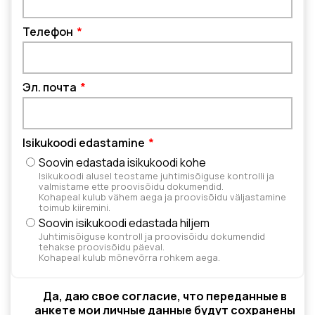
Телефон
Эл. почта
Isikukoodi edastamine
Soovin edastada isikukoodi kohe
Isikukoodi alusel teostame juhtimisõiguse kontrolli ja
valmistame ette proovisõidu dokumendid.
Kohapeal kulub vähem aega ja proovisõidu väljastamine
toimub kiiremini.
Soovin isikukoodi edastada hiljem
Juhtimisõiguse kontroll ja proovisõidu dokumendid
tehakse proovisõidu päeval.
Kohapeal kulub mõnevõrra rohkem aega.
Да, даю свое согласие, что переданные в
анкете мои личные данные будут сохранены