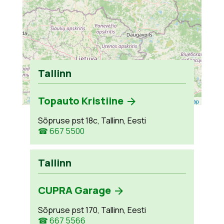
Tallinn
Topauto Kristiine
Leaflet
| ©
OpenStreetMap
Sõpruse pst 18c, Tallinn, Eesti
☎ 667 5500
Tallinn
CUPRA Garage
Sõpruse pst 170, Tallinn, Eesti
☎ 667 5566