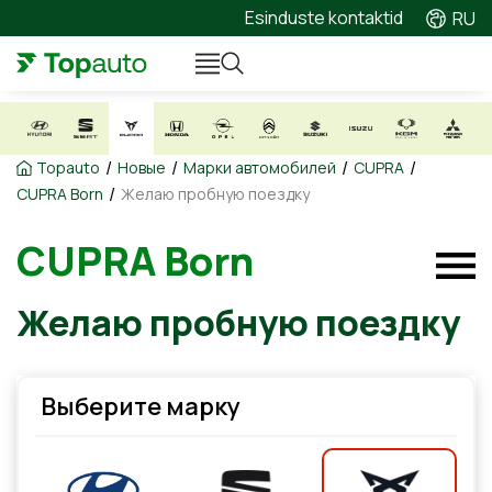
Esinduste kontaktid
RU
/
/
/
/
Topauto
Новые
Марки автомобилей
CUPRA
/
CUPRA Born
Желаю пробную поездку
CUPRA Born
Желаю пробную поездку
Выберите марку