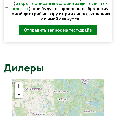
(
открыть описание условий защиты личных
данных
), они будут отправлены выбранному
мной дистрибьютору и при их использовании
со мной свяжутся.
Дилеры
+
-