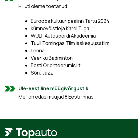
Hiljuti oleme toetanud:
Euroopa kultuuripealinn Tartu 2024
kümnevõistleja Karel Tilga
WULF Autospordi Akadeemia
Tuuli Tomingas Tiim laskesuusatiim
Lenna
Veeriku Badminton
Eesti Orienteerumisliit
Sõru Jazz
Üle-eestiline müügivõrgustik
Meil on edasimüüjad 8 Eesti linnas