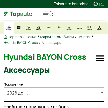
Esinduste kontaktid
RU
/
/
/
/
Topauto
Новые
Марки автомобилей
Hyundai
/
Hyundai BAYON Cross
Аксессуары
Hyundai BAYON Cross
Аксессуары
Поколение
Наиболее популярные выборы