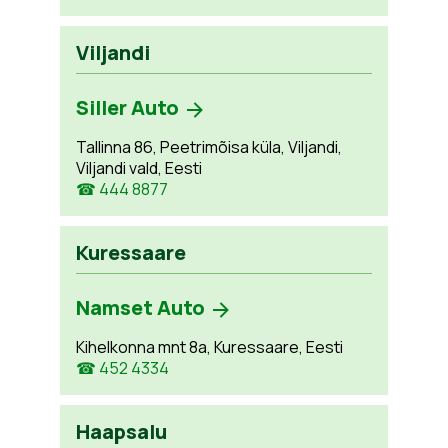
Viljandi
Siller Auto
Tallinna 86, Peetrimõisa küla, Viljandi,
Viljandi vald, Eesti
☎ 444 8877
Kuressaare
Namset Auto
Kihelkonna mnt 8a, Kuressaare, Eesti
☎ 452 4334
Haapsalu