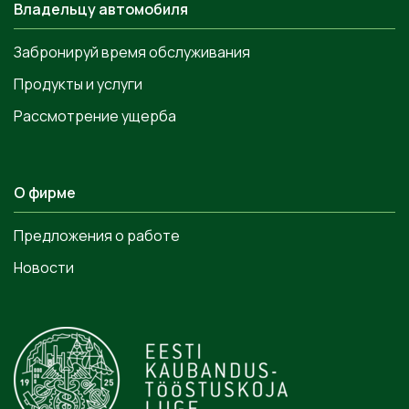
Владельцу автомобиля
Забронируй время обслуживания
Продукты и услуги
Рассмотрение ущерба
О фирме
Предложения о работе
Новости