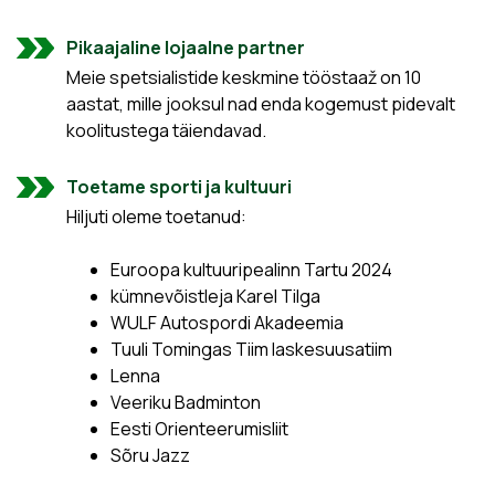
Pikaajaline lojaalne partner
Meie spetsialistide keskmine tööstaaž on 10
aastat, mille jooksul nad enda kogemust pidevalt
koolitustega täiendavad.
Toetame sporti ja kultuuri
Hiljuti oleme toetanud:
Euroopa kultuuripealinn Tartu 2024
kümnevõistleja Karel Tilga
WULF Autospordi Akadeemia
Tuuli Tomingas Tiim laskesuusatiim
Lenna
Veeriku Badminton
Eesti Orienteerumisliit
Sõru Jazz