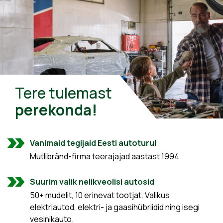
Tere tulemast
perekonda!
Vanimaid tegijaid Eesti autoturul
Mutlibränd-firma teerajajad aastast 1994
Suurim valik nelikveolisi autosid
50+ mudelit, 10 erinevat tootjat. Valikus
elektriautod, elektri- ja gaasihübriidid ning isegi
vesinikauto.