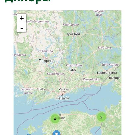
+
-
2
4