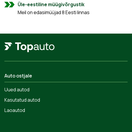
Üle-eestiline müügivõrgustik
Meil on edasimüüjad 8 Eesti linnas
Auto ostjale
Uued autod
Kasutatud autod
Laoautod