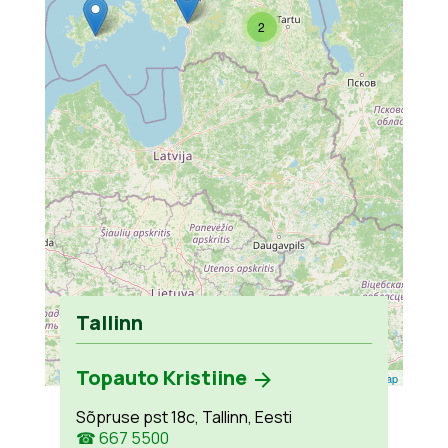
2
Tallinn
Topauto Kristiine
Leaflet
| ©
OpenStreetMap
Sõpruse pst 18c, Tallinn, Eesti
☎ 667 5500