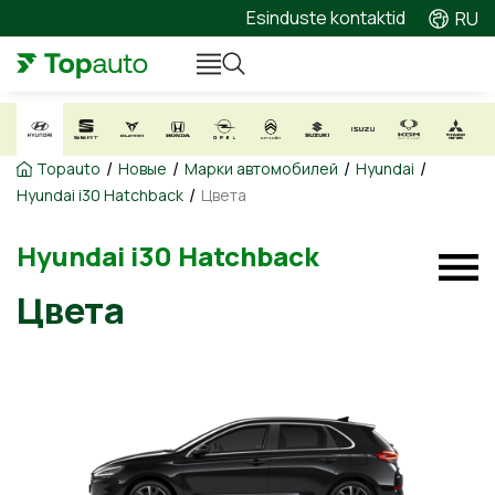
Esinduste kontaktid
RU
/
/
/
/
Topauto
Новые
Марки автомобилей
Hyundai
/
Hyundai i30 Hatchback
Цвета
Hyundai i30 Hatchback
Цвета