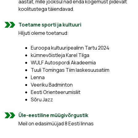
aastat, mille jooksul nad enda kogemust pidevalt
koolitustega täiendavad.
Toetame sporti ja kultuuri
Hiljuti oleme toetanud:
Euroopa kultuuripealinn Tartu 2024
kümnevõistleja Karel Tilga
WULF Autospordi Akadeemia
Tuuli Tomingas Tiim laskesuusatiim
Lenna
Veeriku Badminton
Eesti Orienteerumisliit
Sõru Jazz
Üle-eestiline müügivõrgustik
Meil on edasimüüjad 8 Eesti linnas