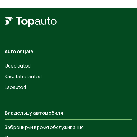
Auto ostjale
Uued autod
Kasutatud autod
Laoautod
Владельцу автомобиля
Забронируй время обслуживания