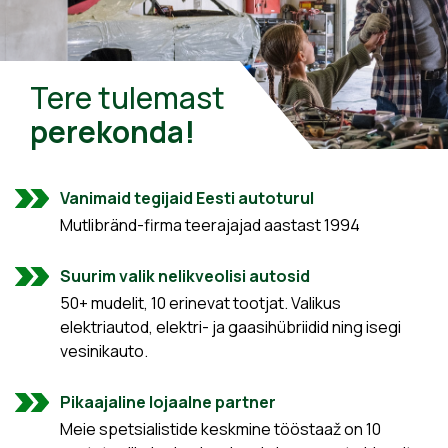
Tere tulemast
perekonda!
Vanimaid tegijaid Eesti autoturul
Mutlibränd-firma teerajajad aastast 1994
Suurim valik nelikveolisi autosid
50+ mudelit, 10 erinevat tootjat. Valikus
elektriautod, elektri- ja gaasihübriidid ning isegi
vesinikauto.
Pikaajaline lojaalne partner
Meie spetsialistide keskmine tööstaaž on 10