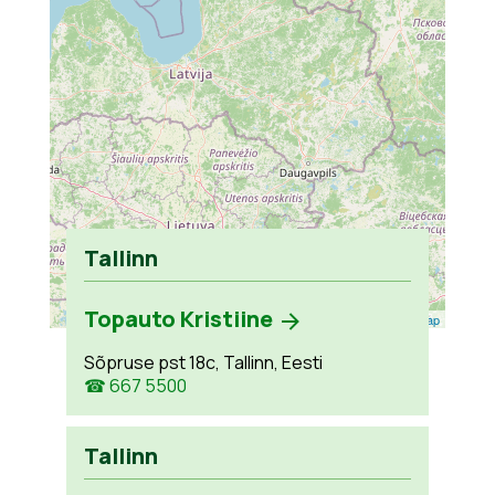
Tallinn
Topauto Kristiine
Leaflet
| ©
OpenStreetMap
Sõpruse pst 18c, Tallinn, Eesti
☎ 667 5500
Tallinn