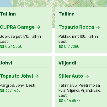
Tallinn
Tallinn
CUPRA Garage
Topauto Rocca
Sõpruse pst 170, Tallinn,
Paldiski mnt 100, Tallinn,
Eesti
Eesti
☎ 667 5566
☎ 617 7080
Jõhvi
Viljandi
Topauto Jõhvi
Siller Auto
Pargi 39, Jõhvi, Eesti
Tallinna 86, Peetrimõisa
☎ 332 1430
küla, Viljandi, Viljandi vald,
Eesti
☎ 444 8877