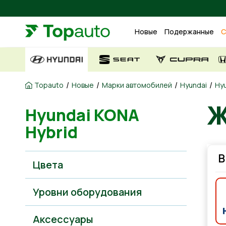
Новые
Подержанные
С
/
/
/
/
Topauto
Новые
Марки автомобилей
Hyundai
Hyu
Ж
Hyundai KONA
Hybrid
В
Цвета
Уровни оборудования
Аксессуары