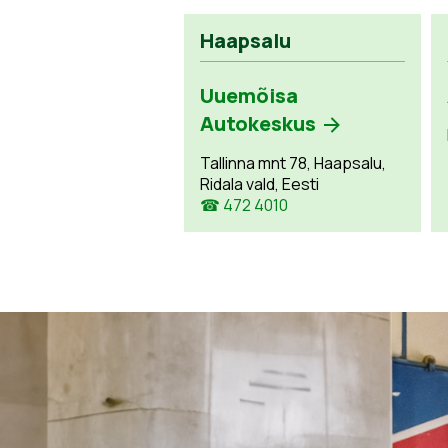
Haapsalu
Uuemõisa
Autokeskus
Tallinna mnt 78, Haapsalu,
Ridala vald, Eesti
☎ 472 4010