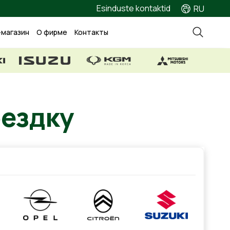
Esinduste kontaktid
RU
-магазин
О фирме
Контакты
ездку