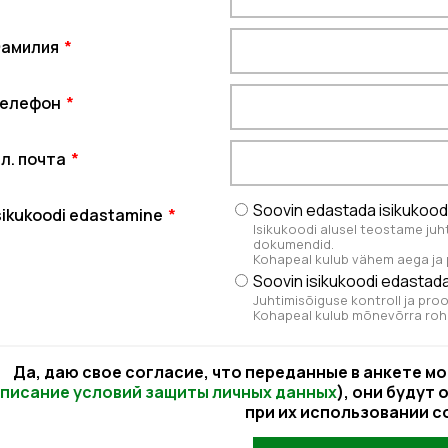
амилия
елефон
л. почта
Soovin edastada isikukood
sikukoodi edastamine
Isikukoodi alusel teostame juh
dokumendid.
Kohapeal kulub vähem aega ja p
Soovin isikukoodi edastada
Juhtimisõiguse kontroll ja pr
Kohapeal kulub mõnevõrra ro
Да, даю свое согласие, что переданные в анкете м
писание условий защиты личных данных
), они будут
при их использовании с