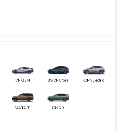
IONIQ 6 N
BAYON Cross
KONA Electric
SANTA FE
IONIQ 9