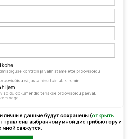
i kohe
timisõiguse kontrolli ja valmistame ette proovisõidu
roovisõidu väljastamine toimub kiiremini.
 hiljem
oovisõidu dokumendid tehakse proovisõidu päeval.
hkem aega.
ои личные данные будут сохранены (
открыть
 отправлены выбранному мной дистрибьютору и
о мной свяжутся.