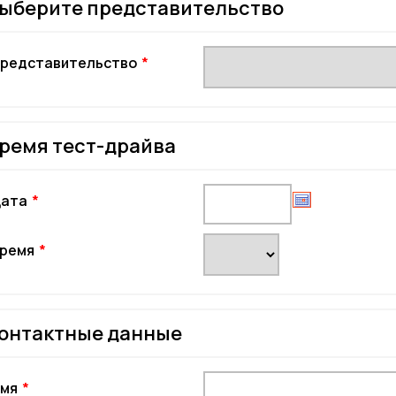
ыберите представительство
редставительство
ремя тест-драйва
ата
ремя
онтактные данные
мя