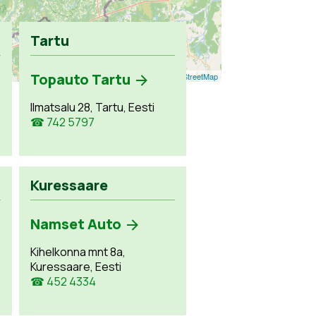
Tartu
Topauto Tartu
Leaflet
| ©
OpenStreetMap
Ilmatsalu 28, Tartu, Eesti
☎ 742 5797
Kuressaare
Namset Auto
Kihelkonna mnt 8a,
Kuressaare, Eesti
☎ 452 4334