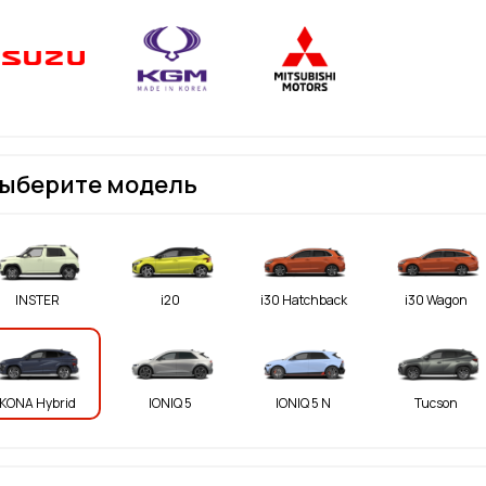
ыберите модель
INSTER
i20
i30 Hatchback
i30 Wagon
KONA Hybrid
IONIQ 5
IONIQ 5 N
Tucson