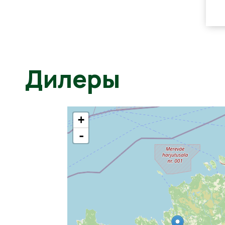
Дилеры
+
-