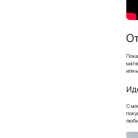
От
Пока
мате
или 
Ид
С мо
поку
люби