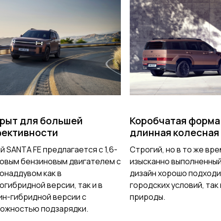
рыт для большей
Коробчатая форма
ективности
длинная колесная
й SANTA FE предлагается с 1,6-
Строгий, но в то же вр
овым бензиновым двигателем с
изысканно выполненны
онаддувом как в
дизайн хорошо подходи
огибридной версии, так и в
городских условий, так 
ин-гибридной версии с
природы.
ожностью подзарядки.