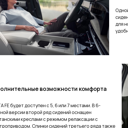
Одно
сиден
для н
удоб
олнительные возможности комфорта
A FE будет доступен с 5, 6 или 7 местами. В 6-
ной версии второй ряд сидений оснащен
танскими креслами с режимом релаксации с
троприводом. Спинки сидений третьего ряда также