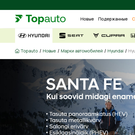
Новые
Подержанные
С
/
/
/
/
Topauto
Новые
Марки автомобилей
Hyundai
Hy