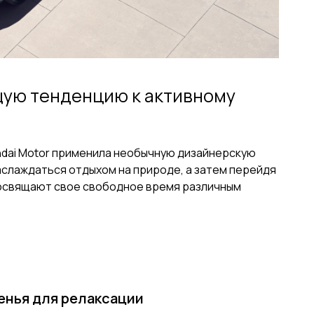
ую тенденцию к активному
ndai Motor применила необычную дизайнерскую
наслаждаться отдыхом на природе, а затем перейдя
 посвящают свое свободное время различным
енья для релаксации