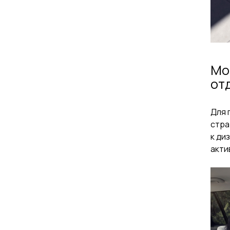
Мо
от
Для 
стра
к ди
акти