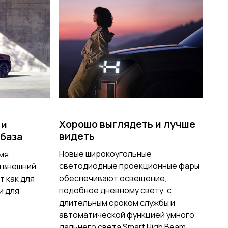
Хорошо выглядеть и лучше
 и
видеть
 база
Новые широкоугольные
емя
светодиодные проекционные фары
й внешний
обеспечивают освещение,
т как для
подобное дневному свету, с
и для
длительным сроком службы и
автоматической функцией умного
дальнего света Smart High Beam.