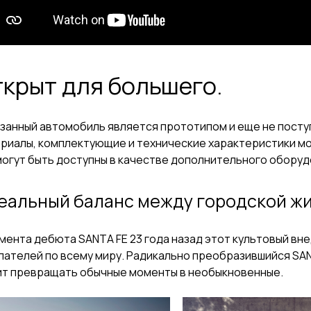
крыт для большего.
занный автомобиль является прототипом и еще не поступ
риалы, комплектующие и технические характеристики мо
могут быть доступны в качестве дополнительного оборуд
еальный баланс между городской жи
мента дебюта SANTA FE 23 года назад этот культовый в
пателей по всему миру. Радикально преобразившийся SANT
т превращать обычные моменты в необыкновенные.