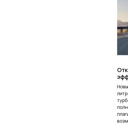
Отк
эфф
Новы
литр
турб
полн
плаг
возм