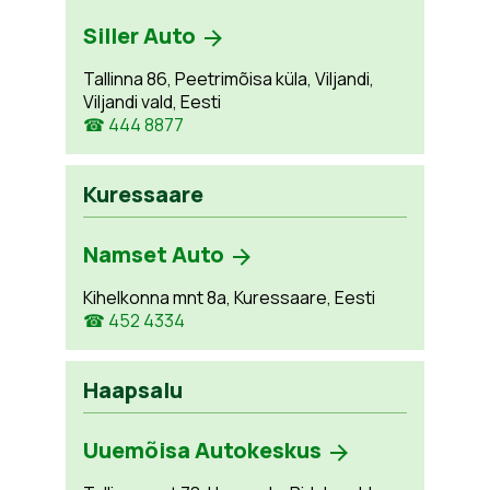
Siller Auto
Tallinna 86, Peetrimõisa küla, Viljandi,
Viljandi vald, Eesti
☎ 444 8877
Kuressaare
Namset Auto
Kihelkonna mnt 8a, Kuressaare, Eesti
☎ 452 4334
Haapsalu
Uuemõisa Autokeskus