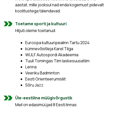
aastat, mille jooksul nad enda kogemust pidevalt
koolitustega täiendavad.
Toetame sporti ja kultuuri
Hiljuti oleme toetanud:
Euroopa kultuuripealinn Tartu 2024
kümnevõistleja Karel Tilga
WULF Autospordi Akadeemia
Tuuli Tomingas Tiim laskesuusatiim
Lenna
Veeriku Badminton
Eesti Orienteerumisliit
Sõru Jazz
Üle-eestiline müügivõrgustik
Meil on edasimüüjad 8 Eesti linnas