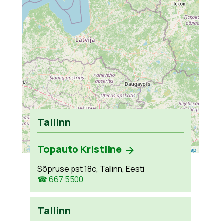
Tallinn
Topauto Kristiine
Leaflet
| ©
OpenStreetMap
Sõpruse pst 18c, Tallinn, Eesti
☎ 667 5500
Tallinn