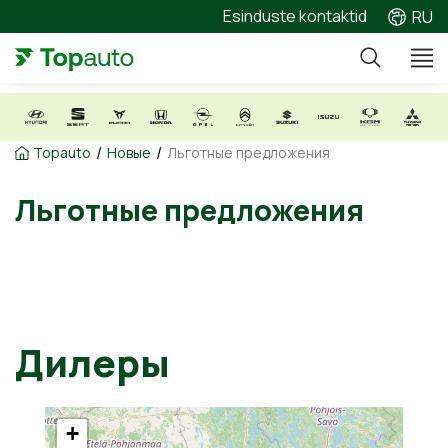
Esinduste kontaktid
RU
/
/
Topauto
Новые
Льготные предложения
Льготные предложения
Дилеры
+