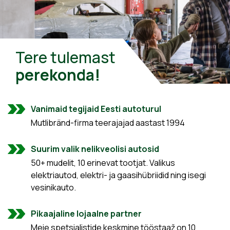
Tere tulemast
perekonda!
Vanimaid tegijaid Eesti autoturul
Mutlibränd-firma teerajajad aastast 1994
Suurim valik nelikveolisi autosid
50+ mudelit, 10 erinevat tootjat. Valikus
elektriautod, elektri- ja gaasihübriidid ning isegi
vesinikauto.
Pikaajaline lojaalne partner
Meie spetsialistide keskmine tööstaaž on 10