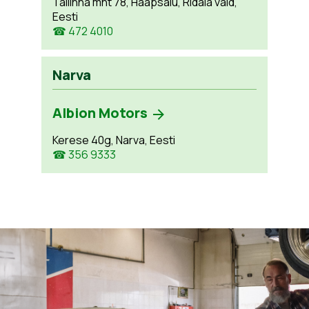
Tallinna mnt 78, Haapsalu, Ridala vald,
Eesti
☎ 472 4010
Narva
Albion Motors
Kerese 40g, Narva, Eesti
☎ 356 9333