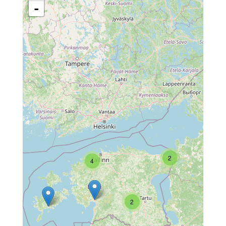
-
2
4
2