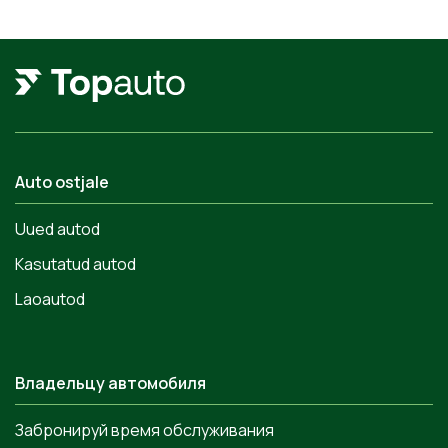
Auto ostjale
Uued autod
Kasutatud autod
Laoautod
Владельцу автомобиля
Забронируй время обслуживания