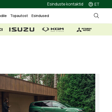
Esinduste kontaktid
ET
ndile
Topautost
Esindused