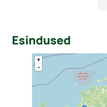
Esindused
+
-