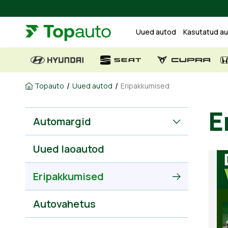
Uued autod
Kasutatud a
/
/
Topauto
Uued autod
Eripakkumised
E
Automargid
Uued laoautod
Eripakkumised
Autovahetus