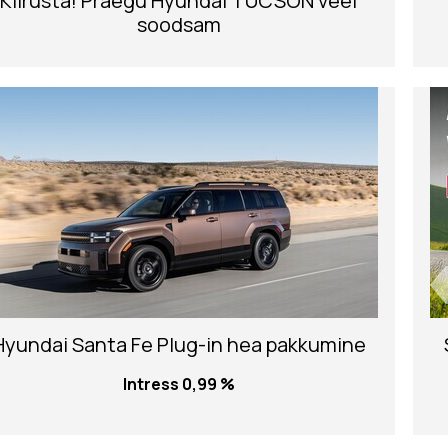
Kiirusta! Praegu Hyundai TUCSON veel
soodsam
Hyundai Santa Fe Plug-in hea pakkumine
Intress 0,99 %