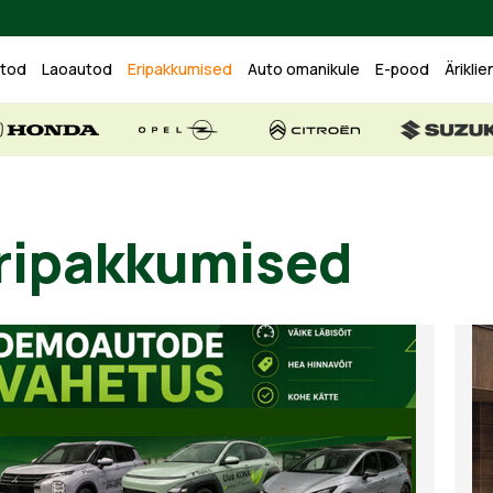
utod
Laoautod
Eripakkumised
Auto omanikule
E-pood
Äriklie
ripakkumised