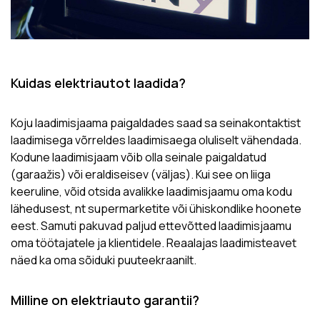
Kuidas elektriautot laadida?
Koju laadimisjaama paigaldades saad sa seinakontaktist
laadimisega võrreldes laadimisaega oluliselt vähendada.
Kodune laadimisjaam võib olla seinale paigaldatud
(garaažis) või eraldiseisev (väljas). Kui see on liiga
keeruline, võid otsida avalikke laadimisjaamu oma kodu
lähedusest, nt supermarketite või ühiskondlike hoonete
eest. Samuti pakuvad paljud ettevõtted laadimisjaamu
oma töötajatele ja klientidele. Reaalajas laadimisteavet
näed ka oma sõiduki puuteekraanilt.
Milline on elektriauto garantii?