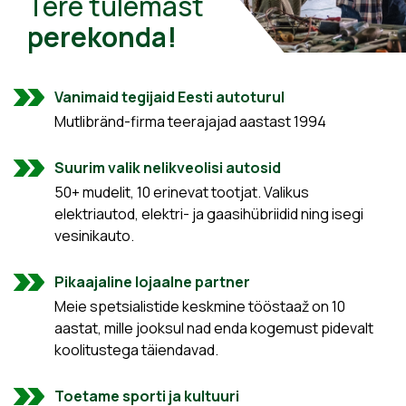
Tere tulemast
perekonda!
Vanimaid tegijaid Eesti autoturul
Mutlibränd-firma teerajajad aastast 1994
Suurim valik nelikveolisi autosid
50+ mudelit, 10 erinevat tootjat. Valikus
elektriautod, elektri- ja gaasihübriidid ning isegi
vesinikauto.
Pikaajaline lojaalne partner
Meie spetsialistide keskmine tööstaaž on 10
aastat, mille jooksul nad enda kogemust pidevalt
koolitustega täiendavad.
Toetame sporti ja kultuuri