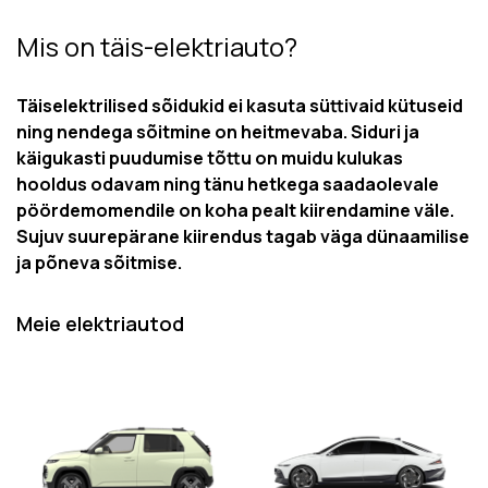
Mis on täis-elektriauto?
Täiselektrilised sõidukid ei kasuta süttivaid kütuseid
ning nendega sõitmine on heitmevaba. Siduri ja
käigukasti puudumise tõttu on muidu kulukas
hooldus odavam ning tänu hetkega saadaolevale
pöördemomendile on koha pealt kiirendamine väle.
Sujuv suurepärane kiirendus tagab väga dünaamilise
ja põneva sõitmise.
Meie elektriautod