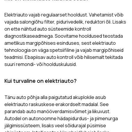
Elektriauto vajab regulaarset hooldust. Vahetamist võib
vajada salongiõhu filter, pidurivedelik, reduktori õli. Lisaks
on ette nähtud auto süsteemide kontroll
diagnostikaseadmega. Soovitame hooldused teostada
ametlikus margipõhises esinduses, sest elektriauto
tehnoloogia on väga spetsiifiline ja vajab margipõhiseid
teadmisi. Ebapiisav auto kontroll võib hilisemalt tekitada
suuri remondi- või hoolduskulusid.
Kui turvaline on elektriauto?
Tänu auto põhja alla paigutatud akuplokile asub
elektriauto raskuskese erakordselt madalal. See
parandab auto manööverdamisvõimet ja liikuvust.
Autodel on autonoomne hädapidurdus- ja pimenurga
jälgimissüsteem, lisaks veel sõidurajal püsimise