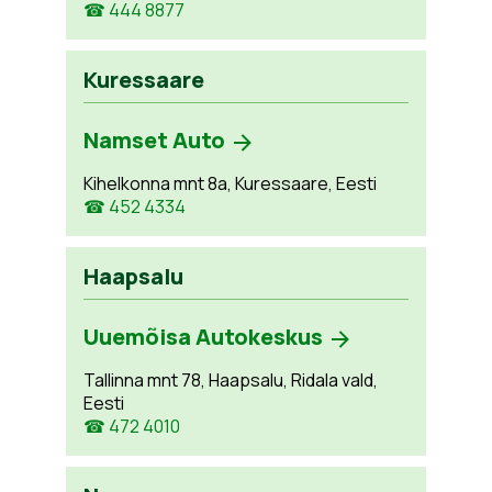
☎ 444 8877
Kuressaare
Namset Auto
Kihelkonna mnt 8a, Kuressaare, Eesti
☎ 452 4334
Haapsalu
Uuemõisa Autokeskus
Tallinna mnt 78, Haapsalu, Ridala vald,
Eesti
☎ 472 4010