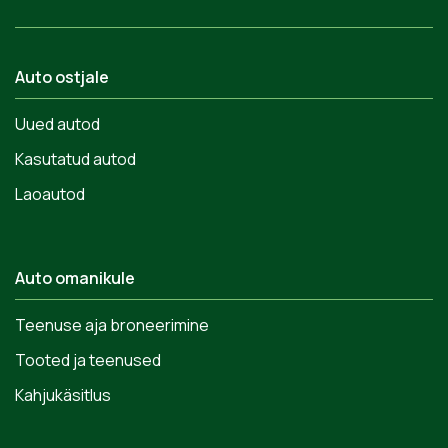
Auto ostjale
Uued autod
Kasutatud autod
Laoautod
Auto omanikule
Teenuse aja broneerimine
Tooted ja teenused
Kahjukäsitlus