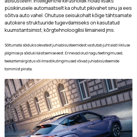
abisüsteem. Intelligentne kiirushoidik hoiab lisaks
püsikiirusele automaatselt ka ohutut pikivahet sinu ja ees
sõitva auto vahel. Ohutuse seisukohalt kõige tähtsamate
autokere struktuuride tugevdamiseks on kasutatud
kuumstantsimist, kõrgtehnoloogilisi liimaineid jms.
Sõltumata sõidukis olevatest juhiabisüsteemidest vastutab juht alati liikluse
jälgimise ja sõiduki käsitsemise eest. Erinevad olud nagu teetingimused,
teekattemärgistus või ilmastikutingimused võivad juhiabisüsteemide
toimimist piirata.