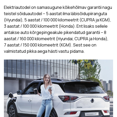
Elektriautodel on samasugune kõikehõlmav garantii nagu
teistel sõiduautodel – 5 aastat ilma läbisõidupiiranguta
(Hyundai), 5 aastat / 100 000 kilomeetrit (CUPRA ja KGM),
3 aastat / 100 000 kilomeetrit (Honda). Ent lisaks sellele
antakse auto kõrgepingeakule pikendatud garantii – 8
aastat / 160 000 kilomeetrit (Hyundai, CUPRA ja Honda),
7 aastat / 150 000 kilomeetrit (KGM). Sest see on
valmistatud pikka aega hästi vastu pidama.