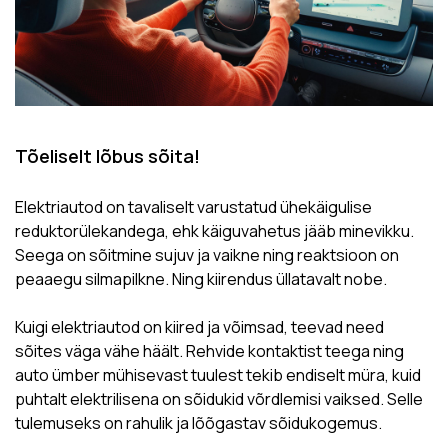
Tõeliselt lõbus sõita!
Elektriautod on tavaliselt varustatud ühekäigulise
reduktorülekandega, ehk käiguvahetus jääb minevikku.
Seega on sõitmine sujuv ja vaikne ning reaktsioon on
peaaegu silmapilkne. Ning kiirendus üllatavalt nobe.
Kuigi elektriautod on kiired ja võimsad, teevad need
sõites väga vähe häält. Rehvide kontaktist teega ning
auto ümber mühisevast tuulest tekib endiselt müra, kuid
puhtalt elektrilisena on sõidukid võrdlemisi vaiksed. Selle
tulemuseks on rahulik ja lõõgastav sõidukogemus.