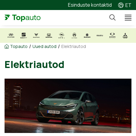
Esinduste kontaktid
ET
/
/
Topauto
Uued autod
Elektriautod
Elektriautod