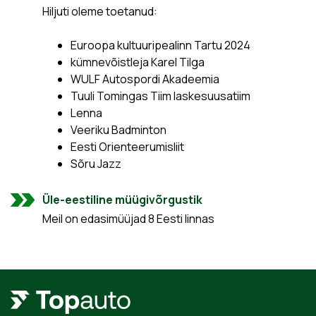
Hiljuti oleme toetanud:
Euroopa kultuuripealinn Tartu 2024
kümnevõistleja Karel Tilga
WULF Autospordi Akadeemia
Tuuli Tomingas Tiim laskesuusatiim
Lenna
Veeriku Badminton
Eesti Orienteerumisliit
Sõru Jazz
Üle-eestiline müügivõrgustik
Meil on edasimüüjad 8 Eesti linnas