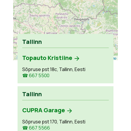
Tallinn
Topauto Kristiine
Leaflet
| ©
OpenStreetMap
Sõpruse pst 18c, Tallinn, Eesti
☎ 667 5500
Tallinn
CUPRA Garage
Sõpruse pst 170, Tallinn, Eesti
☎ 667 5566