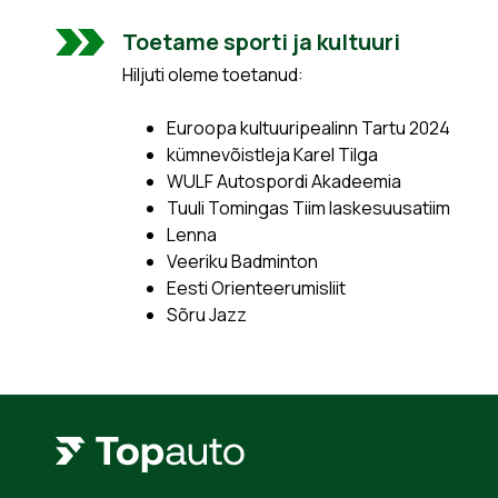
Toetame sporti ja kultuuri
Hiljuti oleme toetanud:
Euroopa kultuuripealinn Tartu 2024
kümnevõistleja Karel Tilga
WULF Autospordi Akadeemia
Tuuli Tomingas Tiim laskesuusatiim
Lenna
Veeriku Badminton
Eesti Orienteerumisliit
Sõru Jazz