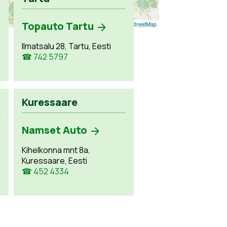
Topauto Tartu
Leaflet
| ©
OpenStreetMap
Ilmatsalu 28, Tartu, Eesti
☎ 742 5797
Kuressaare
Namset Auto
Kihelkonna mnt 8a,
Kuressaare, Eesti
☎ 452 4334