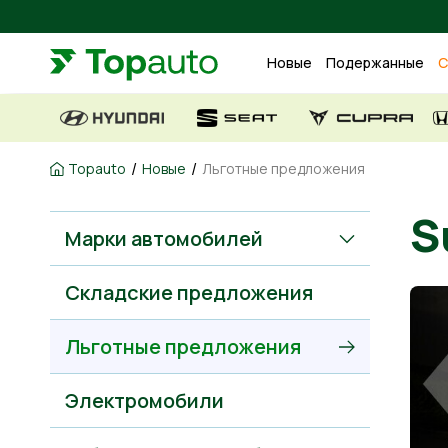
Новые
Подержанные
С
/
/
Topauto
Новые
Льготные предложения
Марки автомобилей
Складские предложения
Льготные предложения
Электромобили