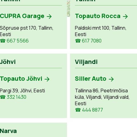
CUPRA Garage
Topauto Rocca
Sõpruse pst 170, Tallinn,
Paldiski mnt 100, Tallinn,
Eesti
Eesti
☎ 667 5566
☎ 617 7080
Jõhvi
Viljandi
Topauto Jõhvi
Siller Auto
Pargi 39, Jõhvi, Eesti
Tallinna 86, Peetrimõisa
☎ 332 1430
küla, Viljandi, Viljandi vald,
Eesti
☎ 444 8877
Narva