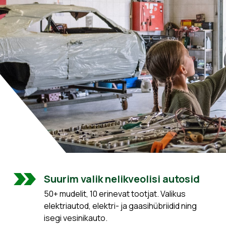
Suurim valik nelikveolisi autosid
50+ mudelit, 10 erinevat tootjat. Valikus
elektriautod, elektri- ja gaasihübriidid ning
isegi vesinikauto.