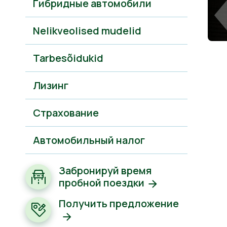
Гибридные автомобили
Nelikveolised mudelid
Tarbesõidukid
Лизинг
Cтрахование
Автомобильный налог
Забронируй время
пробной поездки
Получить предложение