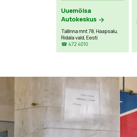
Uuemõisa
Autokeskus
Tallinna mnt 78, Haapsalu,
Ridala vald, Eesti
☎ 472 4010