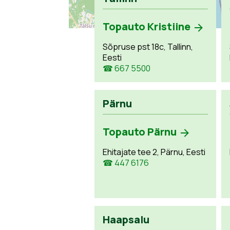
Topauto Kristiine
Sõpruse pst 18c, Tallinn,
Eesti
☎ 667 5500
Pärnu
Topauto Pärnu
Ehitajate tee 2, Pärnu, Eesti
☎ 447 6176
Haapsalu