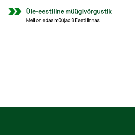
Üle-eestiline müügivõrgustik
Meil on edasimüüjad 8 Eesti linnas