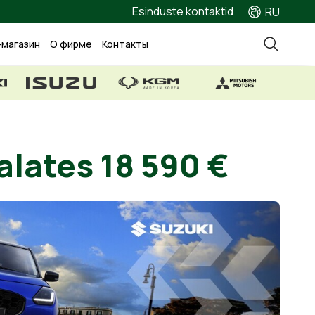
Esinduste kontaktid
RU
-магазин
О фирме
Контакты
aga alates 18 590 