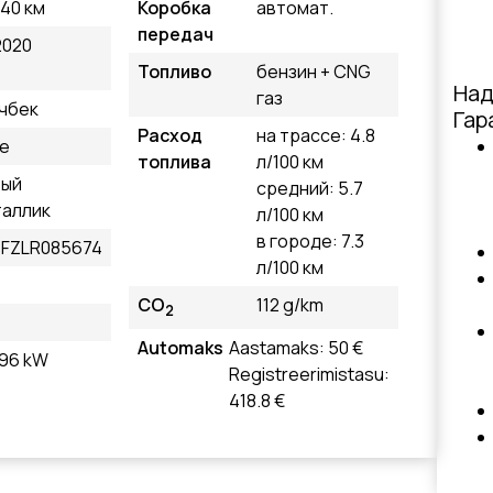
840 км
Коробка
автомат.
передач
2020
Топливо
бензин + CNG
Над
газ
чбек
Гар
Расход
на трассе: 4.8
le
топлива
л/100 км
рый
средний: 5.7
аллик
л/100 км
в городе: 7.3
FZLR085674
л/100 км
CO
112 g/km
2
Automaks
Aastamaks: 50 €
, 96 kW
Registreerimistasu:
418.8 €