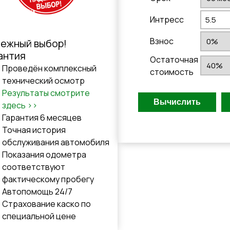
Интресс
Взнос
ежный выбор!
антия
Остаточная
Проведён комплексный
стоимость
технический осмотр
Результаты смотрите
здесь >>
Гарантия 6 месяцев
Точная история
обслуживания автомобиля
Показания одометра
соответствуют
фактическому пробегу
Автопомощь 24/7
Cтрахованиe каско по
специальной цене