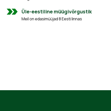
Üle-eestiline müügivõrgustik
Meil on edasimüüjad 8 Eesti linnas