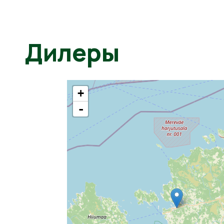
Дилеры
+
-