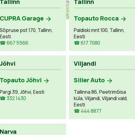
Tallinn
Tallinn
CUPRA Garage
Topauto Rocca
Sõpruse pst 170, Tallinn,
Paldiski mnt 100, Tallinn,
Eesti
Eesti
☎ 667 5566
☎ 617 7080
Jõhvi
Viljandi
Topauto Jõhvi
Siller Auto
Pargi 39, Jõhvi, Eesti
Tallinna 86, Peetrimõisa
☎ 332 1430
küla, Viljandi, Viljandi vald,
Eesti
☎ 444 8877
Narva