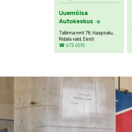
Uuemõisa
Autokeskus
Tallinna mnt 78, Haapsalu,
Ridala vald, Eesti
☎ 472 4010