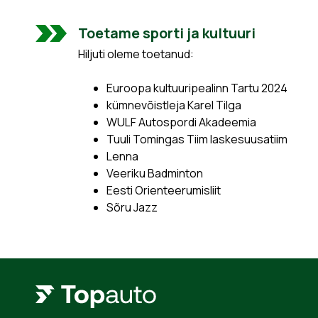
Toetame sporti ja kultuuri
Hiljuti oleme toetanud:
Euroopa kultuuripealinn Tartu 2024
kümnevõistleja Karel Tilga
WULF Autospordi Akadeemia
Tuuli Tomingas Tiim laskesuusatiim
Lenna
Veeriku Badminton
Eesti Orienteerumisliit
Sõru Jazz