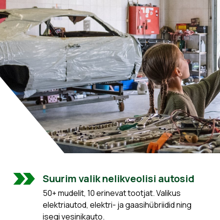
Suurim valik nelikveolisi autosid
50+ mudelit, 10 erinevat tootjat. Valikus
elektriautod, elektri- ja gaasihübriidid ning
isegi vesinikauto.