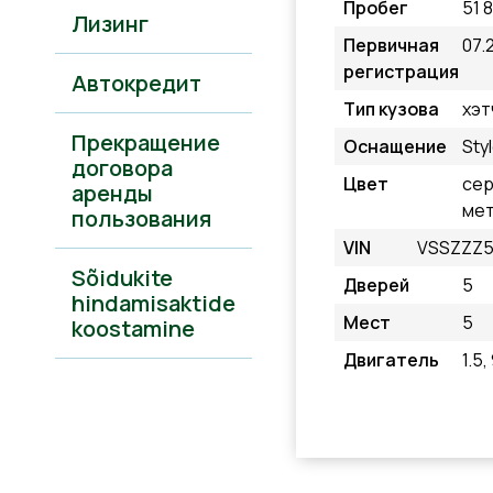
Пробег
51 
Лизинг
Первичная
07.
регистрация
Автокредит
Тип кузова
хэт
Прекращение
Оснащение
Sty
договора
Цвет
се
аренды
мет
пользования
VIN
VSSZZZ5
Sõidukite
Дверей
5
hindamisaktide
Мест
5
koostamine
Двигатель
1.5