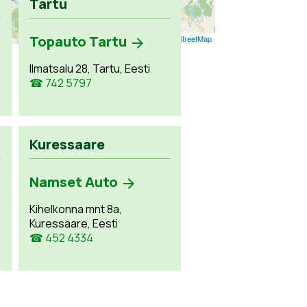
Tartu
Topauto Tartu
Leaflet
| ©
OpenStreetMap
Ilmatsalu 28, Tartu, Eesti
☎ 742 5797
Kuressaare
Namset Auto
Kihelkonna mnt 8a,
Kuressaare, Eesti
☎ 452 4334