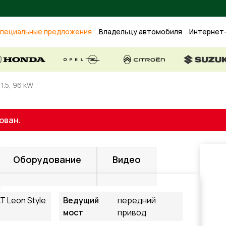
пециальные предложения
Владельцу автомобиля
Интернет
1.5, 96 kW
ован.
Оборудование
Видео
T Leon Style
Ведущий
передний
мост
привод