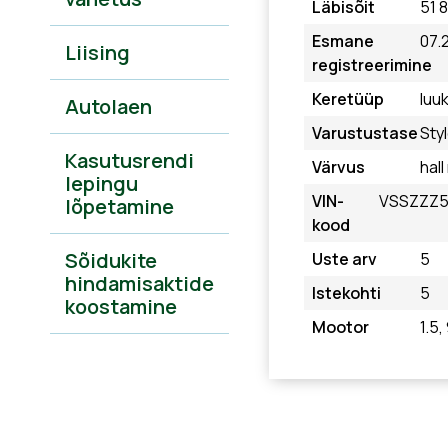
Läbisõit
51 
Esmane
07.
Liising
registreerimine
Keretüüp
luu
Autolaen
Varustustase
Sty
Kasutusrendi
Värvus
hall
lepingu
VIN-
VSSZZZ5
lõpetamine
kood
Sõidukite
Uste arv
5
hindamisaktide
Istekohti
5
koostamine
Mootor
1.5