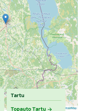
Tartu
Topauto Tartu
Leaflet
| ©
OpenStreetMap