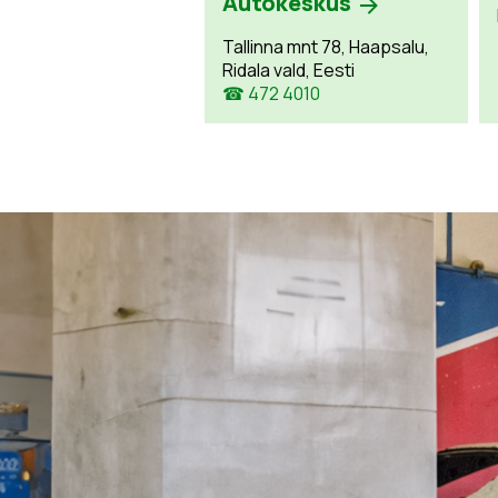
Autokeskus
Tallinna mnt 78, Haapsalu,
Ridala vald, Eesti
☎ 472 4010