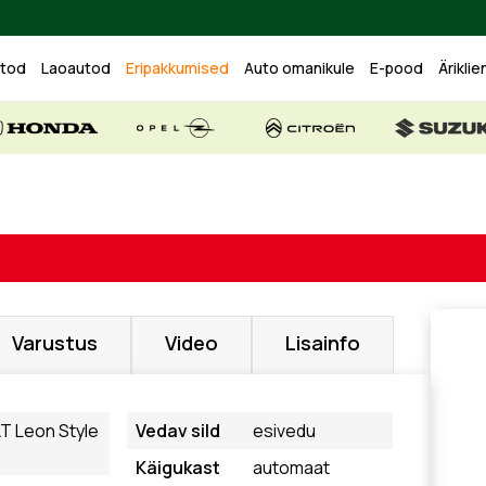
utod
Laoautod
Eripakkumised
Auto omanikule
E-pood
Äriklie
Varustus
Video
Lisainfo
T Leon Style
Vedav sild
esivedu
Käigukast
automaat