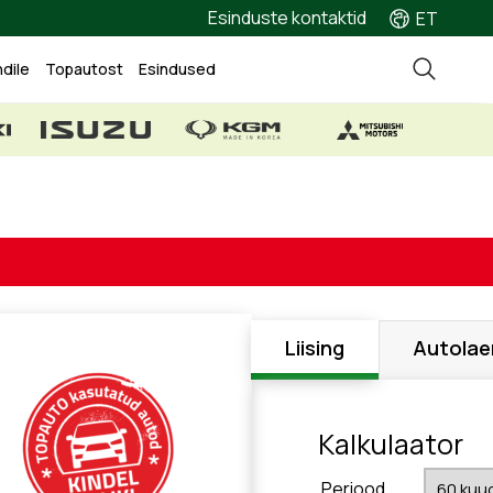
Esinduste kontaktid
ET
ndile
Topautost
Esindused
Liising
Autolae
Kalkulaator
Periood