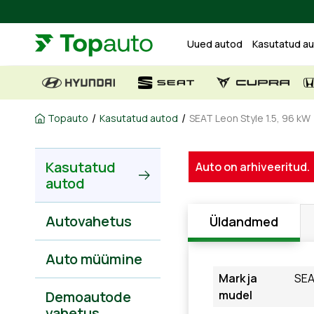
Uued autod
Kasutatud a
/
/
Topauto
Kasutatud autod
SEAT Leon Style 1.5, 96 kW
Kasutatud
Auto on arhiveeritud.
autod
Autovahetus
Üldandmed
Auto müümine
Mark ja
SEA
Demoautode
mudel
vahetus