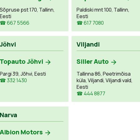
Sõpruse pst 170, Tallinn,
Paldiski mnt 100, Tallinn,
Eesti
Eesti
☎ 667 5566
☎ 617 7080
Jõhvi
Viljandi
Topauto Jõhvi
Siller Auto
Pargi 39, Jõhvi, Eesti
Tallinna 86, Peetrimõisa
☎ 332 1430
küla, Viljandi, Viljandi vald,
Eesti
☎ 444 8877
Narva
Albion Motors