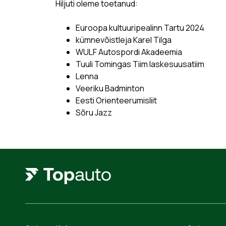
Hiljuti oleme toetanud:
Euroopa kultuuripealinn Tartu 2024
kümnevõistleja Karel Tilga
WULF Autospordi Akadeemia
Tuuli Tomingas Tiim laskesuusatiim
Lenna
Veeriku Badminton
Eesti Orienteerumisliit
Sõru Jazz