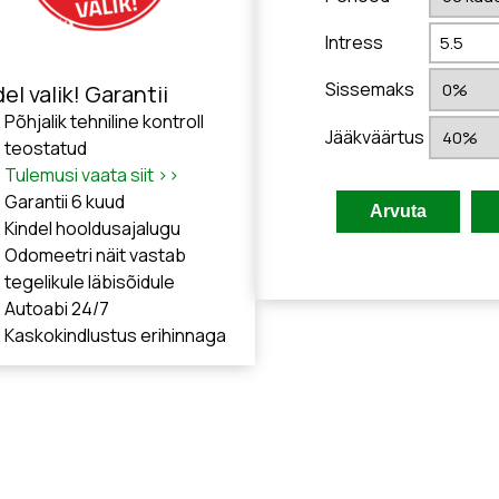
Intress
Sissemaks
el valik! Garantii
Põhjalik tehniline kontroll
Jääkväärtus
teostatud
Tulemusi vaata siit >>
Garantii 6 kuud
Kindel hooldusajalugu
Odomeetri näit vastab
tegelikule läbisõidule
Autoabi 24/7
Kaskokindlustus erihinnaga