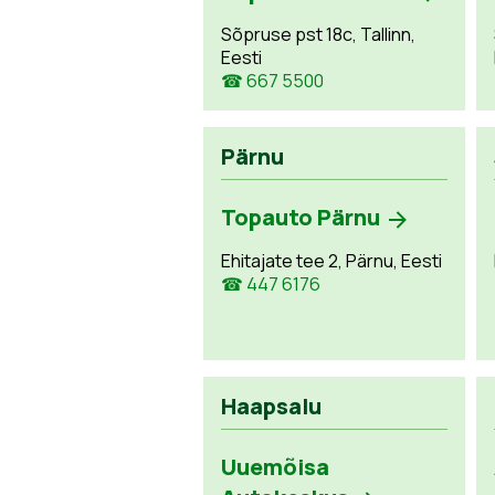
Sõpruse pst 18c, Tallinn,
Eesti
☎ 667 5500
Pärnu
Topauto Pärnu
Ehitajate tee 2, Pärnu, Eesti
☎ 447 6176
Haapsalu
Uuemõisa