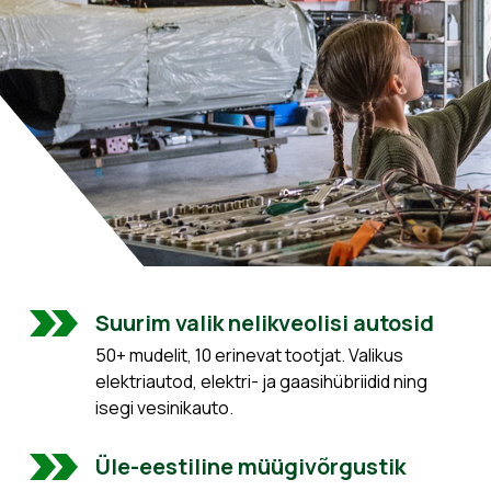
Suurim valik nelikveolisi autosid
50+ mudelit, 10 erinevat tootjat. Valikus
elektriautod, elektri- ja gaasihübriidid ning
isegi vesinikauto.
Üle-eestiline müügivõrgustik