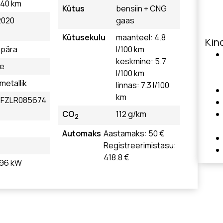
840 km
Kütus
bensiin + CNG
2020
gaas
Kütusekulu
maanteel: 4.8
Kind
kpära
l/100 km
keskmine: 5.7
le
l/100 km
 metallik
linnas: 7.3 l/100
km
FZLR085674
CO
112 g/km
2
Automaks
Aastamaks: 50 €
Registreerimistasu:
418.8 €
, 96 kW