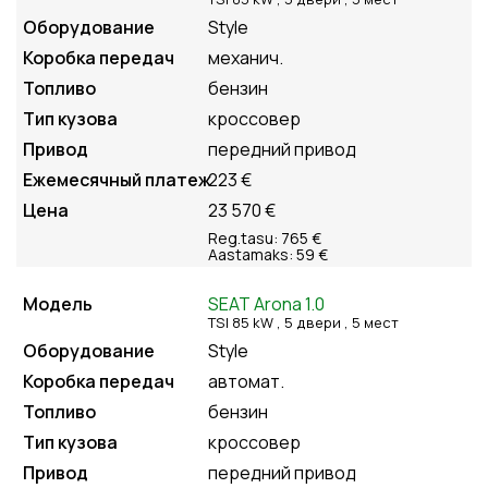
Style
механич.
бензин
кроссовер
передний привод
223 €
23 570 €
Reg.tasu: 765 €
Aastamaks: 59 €
SEAT Arona 1.0
TSI 85 kW , 5
двери
, 5
мест
Style
автомат.
бензин
кроссовер
передний привод