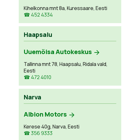
Kihelkonna mnt 8a, Kuressaare, Eesti
☎ 452 4334
Haapsalu
Uuemõisa Autokeskus
Tallinna mnt 78, Haapsalu, Ridala vald,
Eesti
☎ 472 4010
Narva
Albion Motors
Kerese 40g, Narva, Eesti
☎ 356 9333