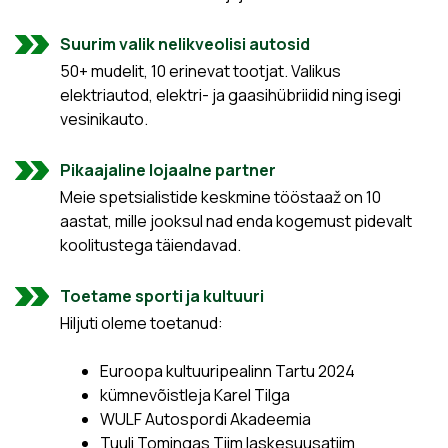
Suurim valik nelikveolisi autosid
50+ mudelit, 10 erinevat tootjat. Valikus
elektriautod, elektri- ja gaasihübriidid ning isegi
vesinikauto.
Pikaajaline lojaalne partner
Meie spetsialistide keskmine tööstaaž on 10
aastat, mille jooksul nad enda kogemust pidevalt
koolitustega täiendavad.
Toetame sporti ja kultuuri
Hiljuti oleme toetanud:
Euroopa kultuuripealinn Tartu 2024
kümnevõistleja Karel Tilga
WULF Autospordi Akadeemia
Tuuli Tomingas Tiim laskesuusatiim