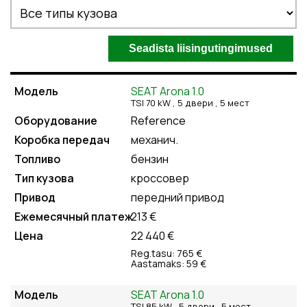
SEAT Arona 1.0
TSI 70 kW , 5
двери
, 5
мест
Reference
механич.
бензин
кроссовер
передний привод
213 €
22 440 €
Reg.tasu: 765 €
Aastamaks: 59 €
SEAT Arona 1.0
TSI 85 kW , 5
двери
, 5
мест