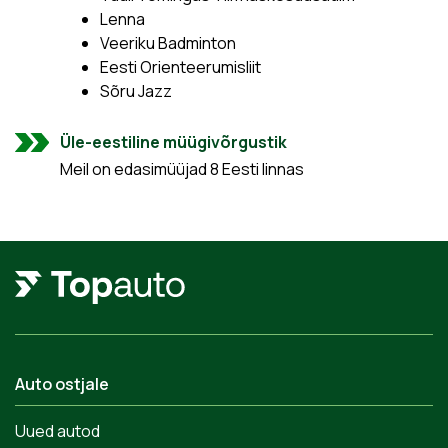
Lenna
Veeriku Badminton
Eesti Orienteerumisliit
Sõru Jazz
Üle-eestiline müügivõrgustik
Meil on edasimüüjad 8 Eesti linnas
Auto ostjale
Uued autod