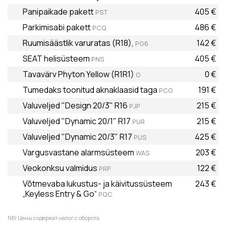
Panipaikade pakett
405 €
PST
Parkimisabi pakett
486 €
PCQ
Ruumisäästlik varuratas (R18),
142 €
PG6
SEAT helisüsteem
405 €
PNS
Tavavärv Phyton Yellow (R1R1)
0 €
O
Tumedaks toonitud aknaklaasid taga
191 €
PCO
Valuveljed "Design 20/3" R16
215 €
PJP
Valuveljed "Dynamic 20/1" R17
215 €
PUR
Valuveljed "Dynamic 20/3" R17
425 €
PUS
Vargusvastane alarmsüsteem
203 €
WAS
Veokonksu valmidus
122 €
PRP
Võtmevaba lukustus- ja käivitussüsteem
243 €
„Keyless Entry & Go“
PQC
NB! Цены содержат налог с оборота.