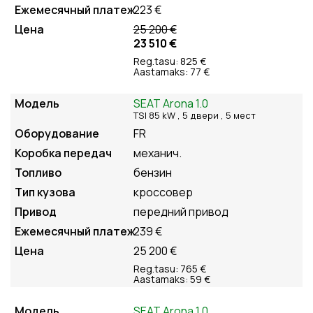
223 €
25 200 €
23 510 €
Reg.tasu: 825 €
Aastamaks: 77 €
SEAT Arona 1.0
TSI 85 kW , 5
двери
, 5
мест
FR
механич.
бензин
кроссовер
передний привод
239 €
25 200 €
Reg.tasu: 765 €
Aastamaks: 59 €
SEAT Arona 1.0