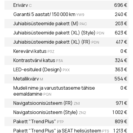
Erivärv
696 €
C
Garantii 5 aastat/ 150 000 km
240 €
YW9
Juhiabisüsteemide pakett (M)
203 €
PAC
Juhiabisüsteemide pakett (XL) (Style)
623 €
PDN
Juhiabisüsteemide pakett (XL) (FR)
417 €
PDN
Kerevärvi katus
0 €
P3Z
Kontrastvärvi katus
324 €
P3A
LED-esituled (Design)
363 €
PXX
Metallikvärv
554 €
M
Mudeli nime ja varustustaseme tähise
0 €
eemaldamine
PQN
Navigatsioonisüsteem (FR)
971 €
ZN1
Navigatsioonisüsteem (Style)
1 002 €
ZN2
Pakett "Trend Plus"
809 €
PTP
Pakett "Trend Plus" ja SEAT helisüsteem
1 213 €
PTS