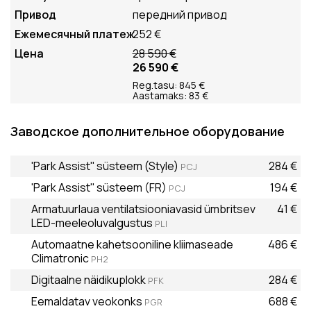
передний привод
252 €
28 590 €
26 590 €
Reg.tasu: 845 €
Aastamaks: 83 €
Заводское дополнительное оборудование
'Park Assist'' süsteem (Style)
284 €
PCJ
'Park Assist'' süsteem (FR)
194 €
PCJ
Armatuurlaua ventilatsiooniavasid ümbritsev
41 €
LED-meeleoluvalgustus
PLI
Automaatne kahetsooniline kliimaseade
486 €
Climatronic
PH2
Digitaalne näidikuplokk
284 €
PFK
Eemaldatav veokonks
688 €
PGR