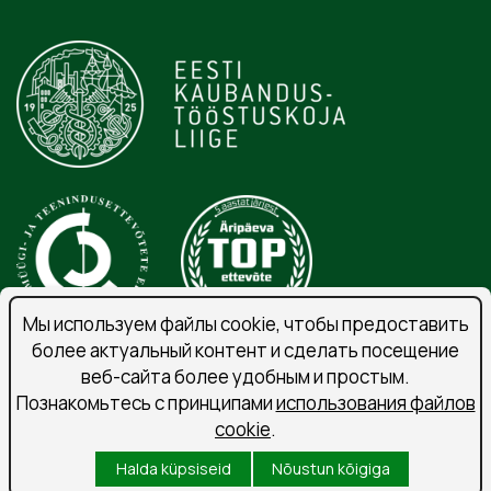
Мы используем файлы cookie, чтобы предоставить
более актуальный контент и сделать посещение
веб-сайта более удобным и простым.
Порядок обработки личных данных
Познакомьтесь с принципами
использования файлов
Подпишитесь на рассылку
cookie
.
Условия использования
Halda küpsiseid
Nõustun kõigiga
Küpsised