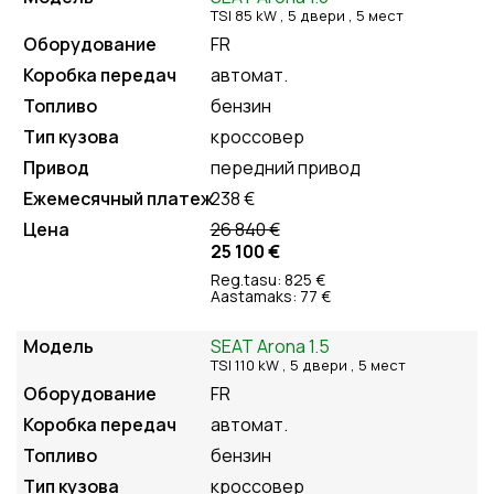
TSI 85 kW , 5
двери
, 5
мест
FR
автомат.
бензин
кроссовер
передний привод
238 €
26 840 €
25 100 €
Reg.tasu: 825 €
Aastamaks: 77 €
SEAT Arona 1.5
TSI 110 kW , 5
двери
, 5
мест
FR
автомат.
бензин
кроссовер