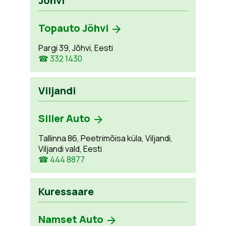
Jõhvi
Topauto Jõhvi
Pargi 39, Jõhvi, Eesti
☎ 332 1430
Viljandi
Siller Auto
Tallinna 86, Peetrimõisa küla, Viljandi,
Viljandi vald, Eesti
☎ 444 8877
Kuressaare
Namset Auto