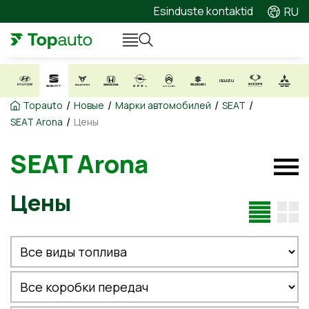
Esinduste kontaktid
RU
/
/
/
/
Topauto
Новые
Марки автомобилей
SEAT
/
SEAT Arona
Цены
SEAT Arona
Цены