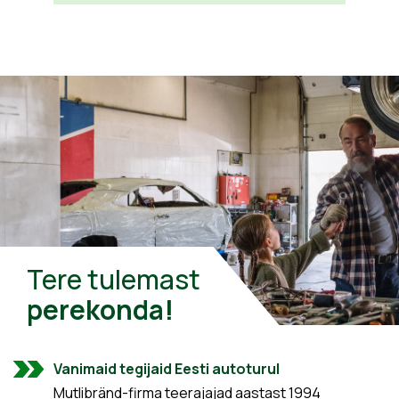
Tere tulemast
perekonda!
Vanimaid tegijaid Eesti autoturul
Mutlibränd-firma teerajajad aastast 1994