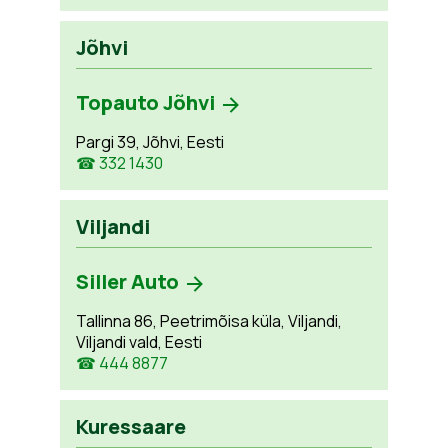
Jõhvi
Topauto Jõhvi
Pargi 39, Jõhvi, Eesti
☎ 332 1430
Viljandi
Siller Auto
Tallinna 86, Peetrimõisa küla, Viljandi,
Viljandi vald, Eesti
☎ 444 8877
Kuressaare