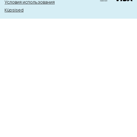
Условия использования
Küpsised