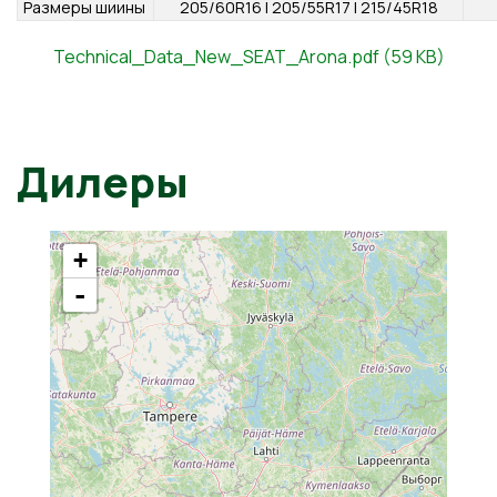
бака
WLTP
смешанный
5.4 л/100 км
Technical_Data_New_SEAT_Arona.pdf (59 KB)
расход топлива
WLTP
смешанный
120 г/км
выброс СО2
Шины и диски
Дилеры
Размер диска
16-18"
Размеры шиины
205/60R16 | 205/55R17 | 215/45R18
+
-