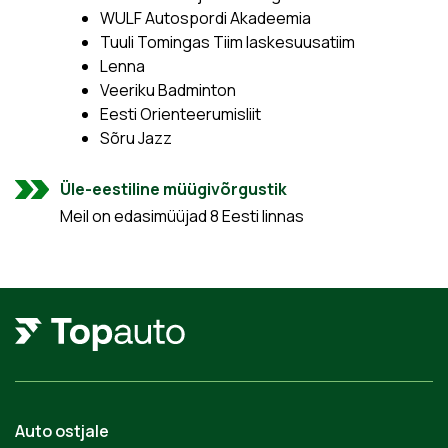
WULF Autospordi Akadeemia
Tuuli Tomingas Tiim laskesuusatiim
Lenna
Veeriku Badminton
Eesti Orienteerumisliit
Sõru Jazz
Üle-eestiline müügivõrgustik
Meil on edasimüüjad 8 Eesti linnas
Auto ostjale