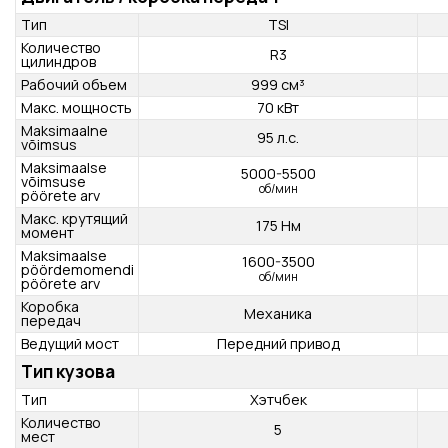
Двигатель / коробка передач
Тип
TSI
Количество
R3
цилиндров
Рабочий объем
999 см³
Макс. мощность
70 кВт
Maksimaalne
95 л.с.
võimsus
Maksimaalse
5000-5500
võimsuse
об/мин
pöörete arv
Макс. крутящий
175 Нм
момент
Maksimaalse
1600-3500
pöördemomendi
об/мин
pöörete arv
Коробка
Механика
передач
Ведущий мост
Передний привод