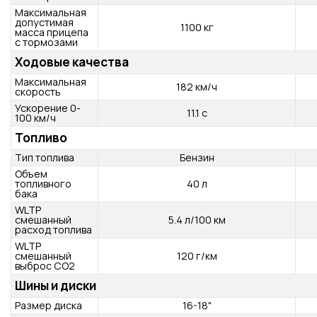
Порожняя
1188 кг
масса
Снаряженная
1710 кг
масса
Максимальная
допустимая
590 кг
масса прицепа
без тормозов
Максимальная
допустимая
1100 кг
масса прицепа
с тормозами
Ходовые качества
Максимальная
182 км/ч
скорость
Ускорение 0-
11.1 с
100 км/ч
Топливо
Тип топлива
Бензин
Объем
топливного
40 л