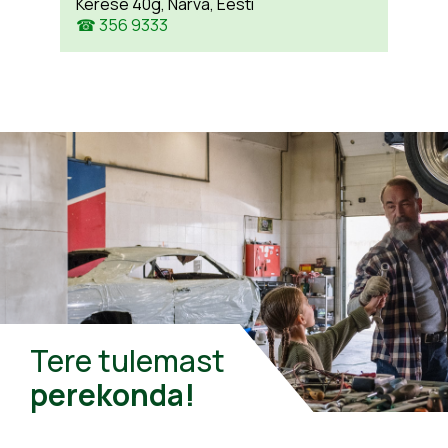
Kerese 40g, Narva, Eesti
☎ 356 9333
Tere tulemast
perekonda!