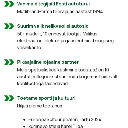
Vanimaid tegijaid Eesti autoturul
Mutlibränd-firma teerajajad aastast 1994
Suurim valik nelikveolisi autosid
50+ mudelit, 10 erinevat tootjat. Valikus
elektriautod, elektri- ja gaasihübriidid ning isegi
vesinikauto.
Pikaajaline lojaalne partner
Meie spetsialistide keskmine tööstaaž on 10
aastat, mille jooksul nad enda kogemust pidevalt
koolitustega täiendavad.
Toetame sporti ja kultuuri
Hiljuti oleme toetanud:
Euroopa kultuuripealinn Tartu 2024
kümnevõistleja Karel Tilga