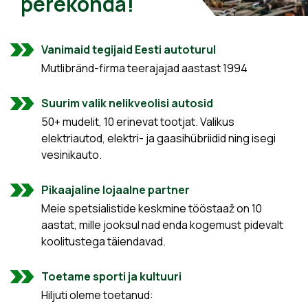
perekonda!
Vanimaid tegijaid Eesti autoturul
Mutlibränd-firma teerajajad aastast 1994
Suurim valik nelikveolisi autosid
50+ mudelit, 10 erinevat tootjat. Valikus
elektriautod, elektri- ja gaasihübriidid ning isegi
vesinikauto.
Pikaajaline lojaalne partner
Meie spetsialistide keskmine tööstaaž on 10
aastat, mille jooksul nad enda kogemust pidevalt
koolitustega täiendavad.
Toetame sporti ja kultuuri
Hiljuti oleme toetanud: