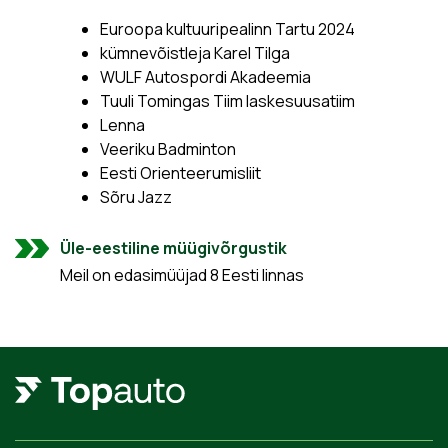
Euroopa kultuuripealinn Tartu 2024
kümnevõistleja Karel Tilga
WULF Autospordi Akadeemia
Tuuli Tomingas Tiim laskesuusatiim
Lenna
Veeriku Badminton
Eesti Orienteerumisliit
Sõru Jazz
Üle-eestiline müügivõrgustik
Meil on edasimüüjad 8 Eesti linnas