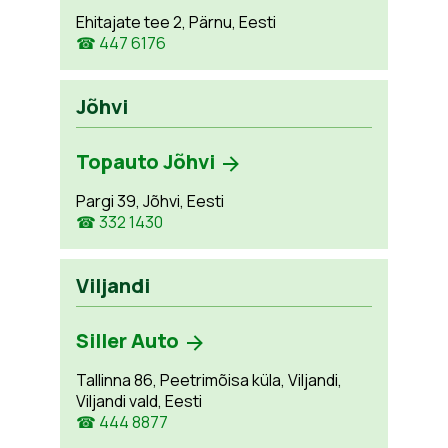
Ehitajate tee 2, Pärnu, Eesti
☎ 447 6176
Jõhvi
Topauto Jõhvi
Pargi 39, Jõhvi, Eesti
☎ 332 1430
Viljandi
Siller Auto
Tallinna 86, Peetrimõisa küla, Viljandi,
Viljandi vald, Eesti
☎ 444 8877