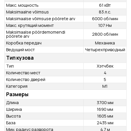
Количество цилиндров
R4
Рабочий объем
1197 см³
Макс. мощность
61 кВт
Maksimaalne võimsus
83 л.с.
Maksimaalse võimsuse pöörete arv
6000 об/ми
Макс. крутящий момент
107 Нм
Maksimaalse pöördemomendi
2800 об/ми
pöörete arv
Коробка передач
Механика
Ведущий мост
Четырехпривод
Тип кузова
Тип
Хэтчбек
Количество мест
4
Количество дверей
5
Категория
M1
Размеры
Длина
3700 мм