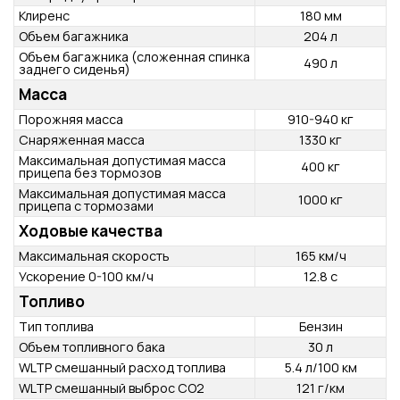
Ширина
1690 мм
Высота
1605 мм
База
2435 мм
Мин. радиус разворота
4.7 м
Клиренс
180 мм
Объем багажника
204 л
Объем багажника (сложенная спинка
490 л
заднего сиденья)
Масса
Порожняя масса
910-940 кг
Снаряженная масса
1330 кг
Максимальная допустимая масса
400 кг
прицепа без тормозов
Максимальная допустимая масса
1000 кг
прицепа с тормозами
Ходовые качества
Максимальная скорость
165 км/ч
Ускорение 0-100 км/ч
12.8 с