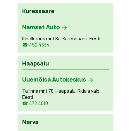
Kuressaare
Namset Auto
Kihelkonna mnt 8a, Kuressaare, Eesti
☎ 452 4334
Haapsalu
Uuemõisa Autokeskus
Tallinna mnt 78, Haapsalu, Ridala vald,
Eesti
☎ 472 4010
Narva