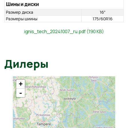
Топливо
Тип топлива
Бензин
Объем топливного бака
30 л
WLTP смешанный расход топлива
5.4 л/100 км
ignis_tech_20241007_ru.pdf (190 KB)
WLTP смешанный выброс СО2
121 г/км
Шины и диски
Размер диска
16"
Дилеры
Размеры шиины
175/60R16
+
-