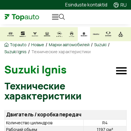
Esinduste kontaktid
RU
/
/
/
/
Topauto
Новые
Марки автомобилей
Suzuki
/
Suzuki Ignis
Технические характеристики
Suzuki Ignis
Технические
характеристики
Двигатель / коробка передач