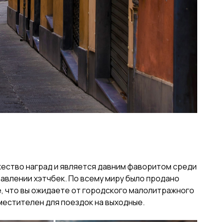
ожество наград и является давним фаворитом среди
равлении хэтчбек. По всему миру было продано
се, что вы ожидаете от городского малолитражного
местителен для поездок на выходные.