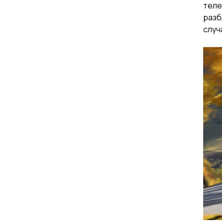
теле
разб
случ