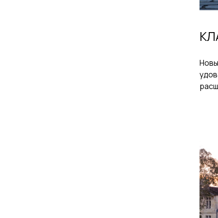
КЛ
Новы
удов
расш