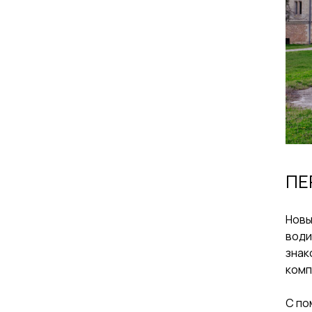
ПЕ
Новы
води
знак
комп
С по