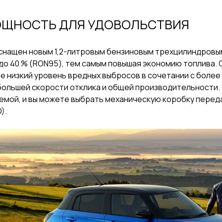
ЩНОСТЬ ДЛЯ УДОВОЛЬСТВИЯ
снащен новым 1,2-литровым бензиновым трехцилиндровы
до 40 % (RON95), тем самым повышая экономию топлива. 
е низкий уровень вредных выбросов в сочетании с боле
большей скорости отклика и общей производительности.
емой, и вы можете выбрать механическую коробку перед
).