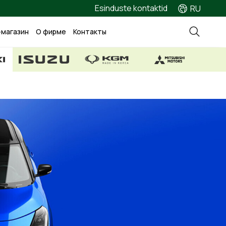
Esinduste kontaktid
RU
-магазин
О фирме
Контакты