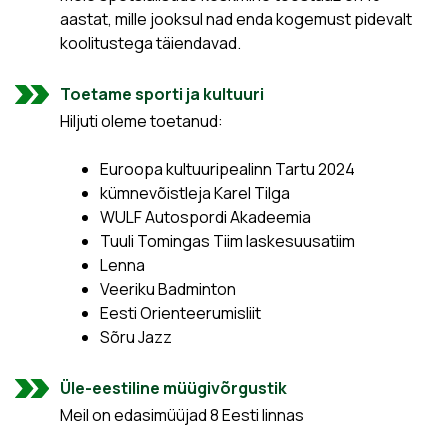
aastat, mille jooksul nad enda kogemust pidevalt
koolitustega täiendavad.
Toetame sporti ja kultuuri
Hiljuti oleme toetanud:
Euroopa kultuuripealinn Tartu 2024
kümnevõistleja Karel Tilga
WULF Autospordi Akadeemia
Tuuli Tomingas Tiim laskesuusatiim
Lenna
Veeriku Badminton
Eesti Orienteerumisliit
Sõru Jazz
Üle-eestiline müügivõrgustik
Meil on edasimüüjad 8 Eesti linnas