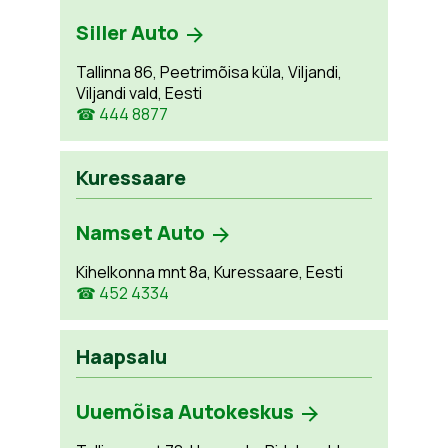
Siller Auto
Tallinna 86, Peetrimõisa küla, Viljandi,
Viljandi vald, Eesti
☎ 444 8877
Kuressaare
Namset Auto
Kihelkonna mnt 8a, Kuressaare, Eesti
☎ 452 4334
Haapsalu
Uuemõisa Autokeskus