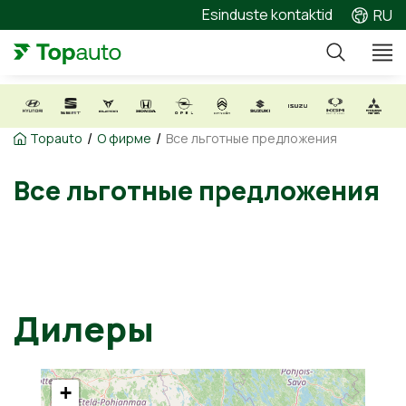
Esinduste kontaktid
RU
/
/
Topauto
О фирме
Все льготные предложения
Все льготные предложени
Дилеры
+