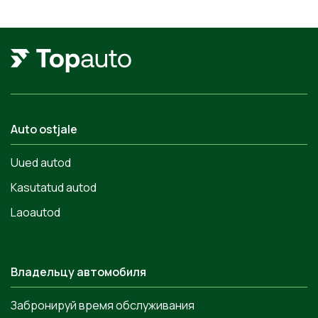
Auto ostjale
Uued autod
Kasutatud autod
Laoautod
Владельцу автомобиля
Забронируй время обслуживания