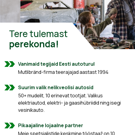
Tere tulemast
perekonda!
Vanimaid tegijaid Eesti autoturul
Mutlibränd-firma teerajajad aastast 1994
Suurim valik nelikveolisi autosid
50+ mudelit, 10 erinevat tootjat. Valikus
elektriautod, elektri- ja gaasihübriidid ning isegi
vesinikauto.
Pikaajaline lojaalne partner
Meie spetsialistide keskmine tööstaaž on 10