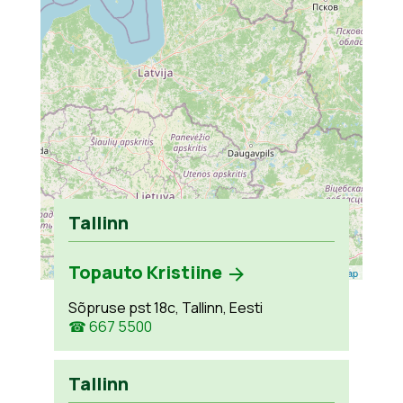
Tallinn
Topauto Kristiine
Leaflet
| ©
OpenStreetMap
Sõpruse pst 18c, Tallinn, Eesti
☎ 667 5500
Tallinn