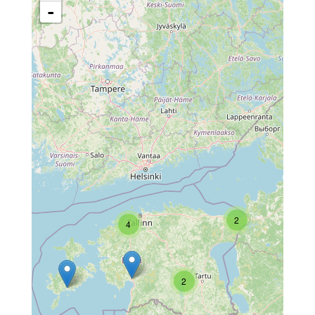
-
2
4
2