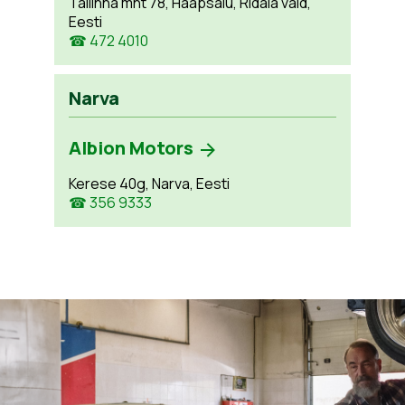
Tallinna mnt 78, Haapsalu, Ridala vald,
Eesti
☎ 472 4010
Narva
Albion Motors
Kerese 40g, Narva, Eesti
☎ 356 9333