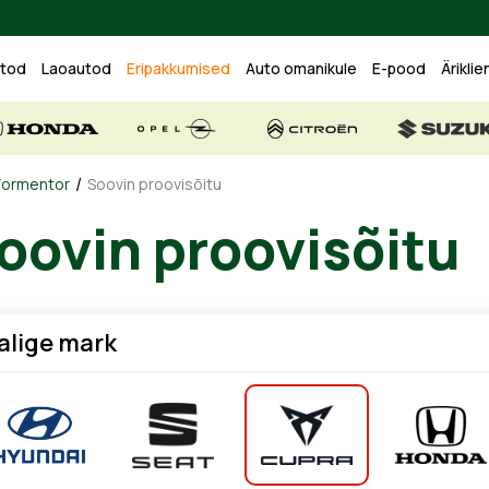
utod
Laoautod
Eripakkumised
Auto omanikule
E-pood
Äriklie
/
Formentor
Soovin proovisõitu
oovin proovisõitu
alige mark