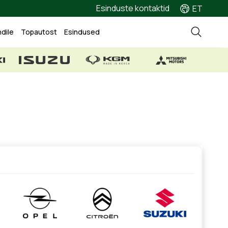
Esinduste kontaktid
ET
ndile
Topautost
Esindused