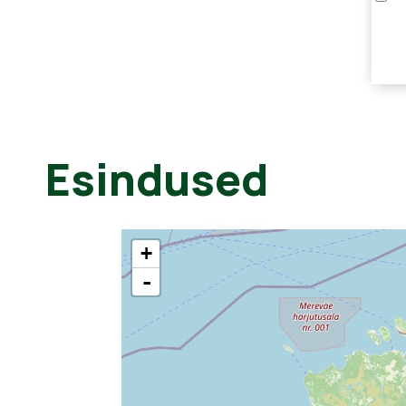
Esindused
+
-