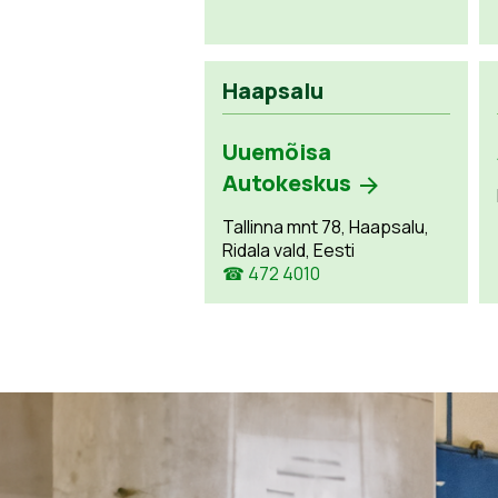
Haapsalu
Uuemõisa
Autokeskus
Tallinna mnt 78, Haapsalu,
Ridala vald, Eesti
☎ 472 4010