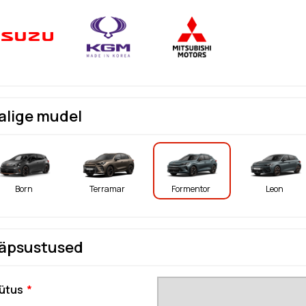
alige mudel
Born
Terramar
Formentor
Leon
äpsustused
ütus