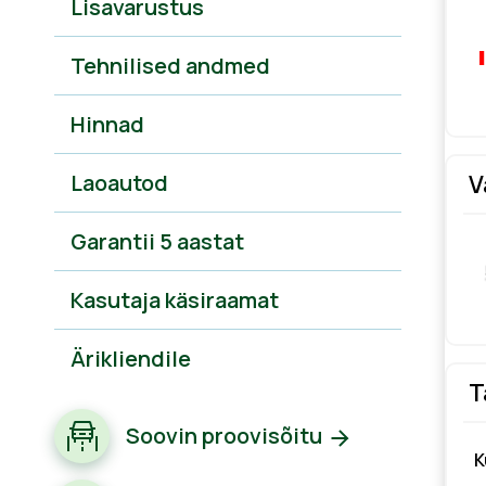
Lisavarustus
Tehnilised andmed
Hinnad
Laoautod
V
Garantii 5 aastat
Kasutaja käsiraamat
Ärikliendile
T
Soovin proovisõitu
K