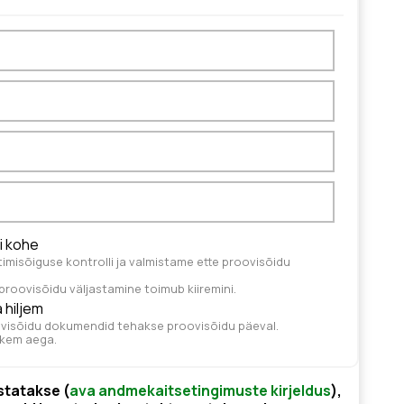
i kohe
timisõiguse kontrolli ja valmistame ette proovisõidu
roovisõidu väljastamine toimub kiiremini.
 hiljem
oovisõidu dokumendid tehakse proovisõidu päeval.
hkem aega.
statakse (
ava andmekaitsetingimuste kirjeldus
),