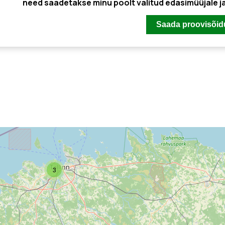
need saadetakse minu poolt valitud edasimüüjale 
3