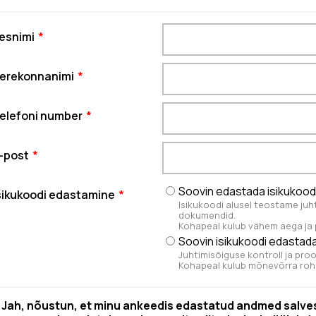
esnimi
erekonnanimi
elefoni number
-post
Soovin edastada isikukood
sikukoodi edastamine
Isikukoodi alusel teostame juh
dokumendid.
Kohapeal kulub vähem aega ja p
Soovin isikukoodi edastada
Juhtimisõiguse kontroll ja pr
Kohapeal kulub mõnevõrra ro
Jah, nõustun, et minu ankeedis edastatud andmed salve