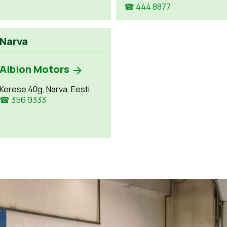
☎ 444 8877
Narva
Albion Motors
Kerese 40g, Narva, Eesti
☎ 356 9333