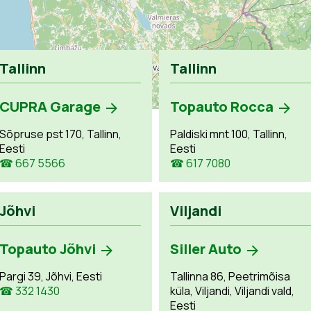
Tallinn
Tallinn
CUPRA Garage
Topauto Rocca
Sõpruse pst 170, Tallinn,
Paldiski mnt 100, Tallinn,
Eesti
Eesti
☎ 667 5566
☎ 617 7080
Jõhvi
Viljandi
Topauto Jõhvi
Siller Auto
Pargi 39, Jõhvi, Eesti
Tallinna 86, Peetrimõisa
☎ 332 1430
küla, Viljandi, Viljandi vald,
Eesti