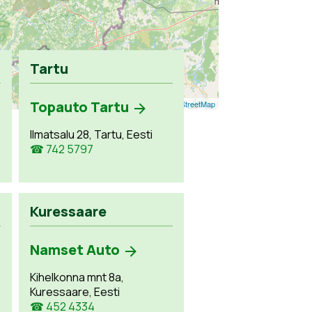
Tartu
Topauto Tartu
Leaflet
| ©
OpenStreetMap
Ilmatsalu 28, Tartu, Eesti
☎ 742 5797
Kuressaare
Namset Auto
Kihelkonna mnt 8a,
Kuressaare, Eesti
☎ 452 4334