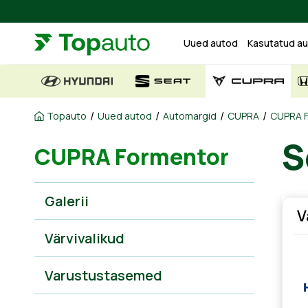
Uued autod
Kasutatud a
/
/
/
/
Topauto
Uued autod
Automargid
CUPRA
CUPRA 
S
CUPRA Formentor
Galerii
V
Värvivalikud
Varustustasemed