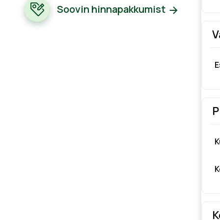
Soovin hinnapakkumist
V
E
P
K
K
K