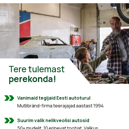
Tere tulemast
perekonda!
Vanimaid tegijaid Eesti autoturul
Mutlibränd-firma teerajajad aastast 1994
Suurim valik nelikveolisi autosid
50+ mudelit, 10 erinevat tootjat. Valikus