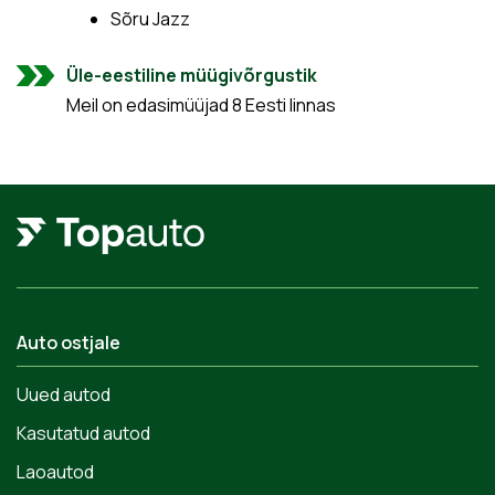
Sõru Jazz
Üle-eestiline müügivõrgustik
Meil on edasimüüjad 8 Eesti linnas
Auto ostjale
Uued autod
Kasutatud autod
Laoautod