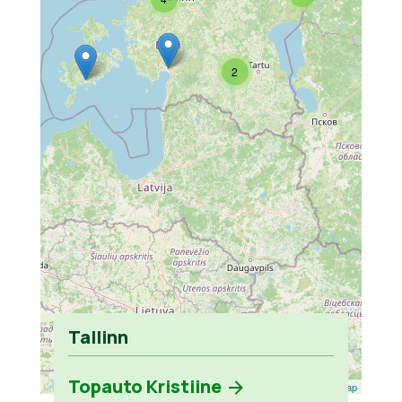
2
Tallinn
Topauto Kristiine
Leaflet
| ©
OpenStreetMap