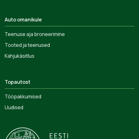
Auto omanikule
Teenuse aja broneerimine
Tooted ja teenused
Kahjukäsitlus
Topautost
Tööpakkumised
Uudised