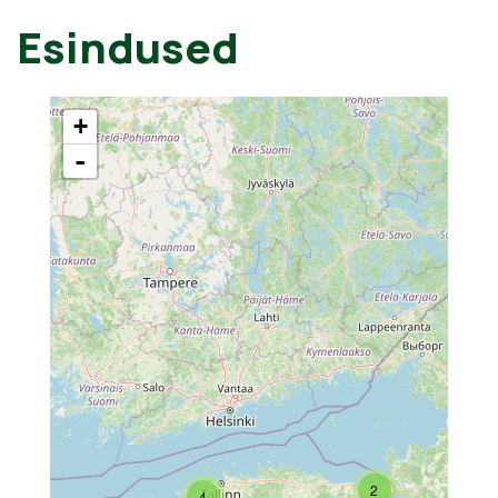
Esindused
+
-
2
4