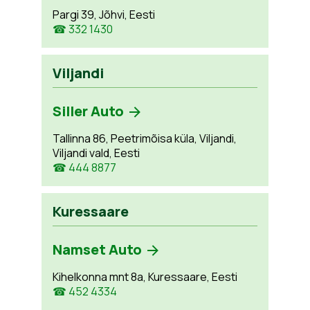
Pargi 39, Jõhvi, Eesti
☎ 332 1430
Viljandi
Siller Auto
Tallinna 86, Peetrimõisa küla, Viljandi,
Viljandi vald, Eesti
☎ 444 8877
Kuressaare
Namset Auto
Kihelkonna mnt 8a, Kuressaare, Eesti
☎ 452 4334