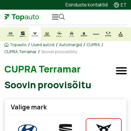
Esinduste kontaktid
ET
/
/
/
/
Topauto
Uued autod
Automargid
CUPRA
/
CUPRA Terramar
Soovin proovisõitu
CUPRA Terramar
Soovin proovisõitu
Valige mark