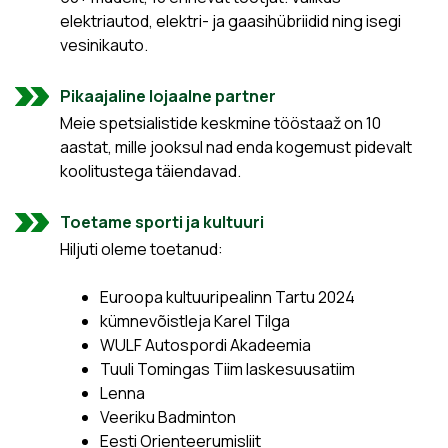
elektriautod, elektri- ja gaasihübriidid ning isegi
vesinikauto.
Pikaajaline lojaalne partner
Meie spetsialistide keskmine tööstaaž on 10
aastat, mille jooksul nad enda kogemust pidevalt
koolitustega täiendavad.
Toetame sporti ja kultuuri
Hiljuti oleme toetanud:
Euroopa kultuuripealinn Tartu 2024
kümnevõistleja Karel Tilga
WULF Autospordi Akadeemia
Tuuli Tomingas Tiim laskesuusatiim
Lenna
Veeriku Badminton
Eesti Orienteerumisliit