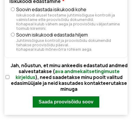
Isikukoodi edastamine
Soovin edastada isikukoodi kohe
Isikukoodi alusel teostame juhtimisõiguse kontrolli ja
valmistame ette proovisõidu dokumendid.
Kohapeal kulub vähem aega ja proovisõidu väljastamine
toimub kiiremini.
Soovin isikukoodi edastada hiljem
Juhtimisõiguse kontroll ja proovisõidu dokumendid
tehakse proovisõidu päeval.
Kohapeal kulub mõnevõrra rohkem aega.
Jah, nõustun, et minu ankeedis edastatud andmed
salvestatakse (
ava andmekaitsetingimuste
kirjeldus
), need saadetakse minu poolt valitud
edasimüüjale ja neid kasutades kontakteerutakse
minuga