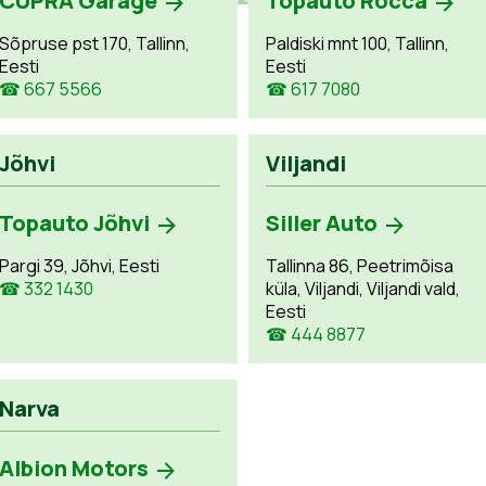
CUPRA Garage
Topauto Rocca
Sõpruse pst 170, Tallinn,
Paldiski mnt 100, Tallinn,
Eesti
Eesti
☎ 667 5566
☎ 617 7080
Jõhvi
Viljandi
Topauto Jõhvi
Siller Auto
Pargi 39, Jõhvi, Eesti
Tallinna 86, Peetrimõisa
☎ 332 1430
küla, Viljandi, Viljandi vald,
Eesti
☎ 444 8877
Narva
Albion Motors