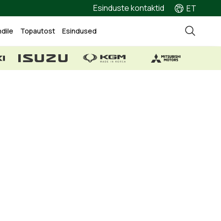
Esinduste kontaktid
ET
ndile
Topautost
Esindused