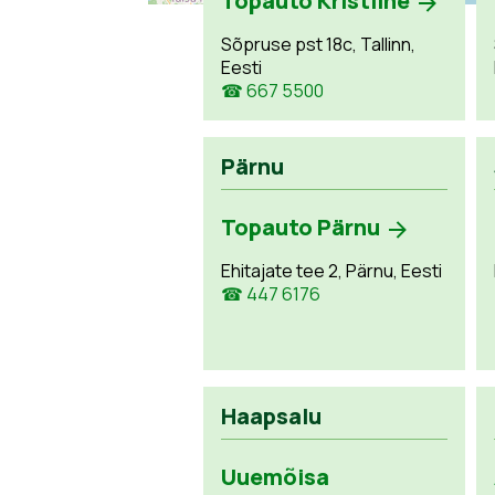
Topauto Kristiine
Sõpruse pst 18c, Tallinn,
Eesti
☎ 667 5500
Pärnu
Topauto Pärnu
Ehitajate tee 2, Pärnu, Eesti
☎ 447 6176
Haapsalu
Uuemõisa