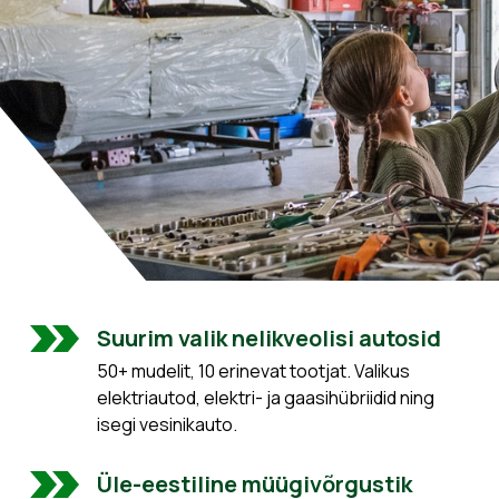
Suurim valik nelikveolisi autosid
50+ mudelit, 10 erinevat tootjat. Valikus
elektriautod, elektri- ja gaasihübriidid ning
isegi vesinikauto.
Üle-eestiline müügivõrgustik