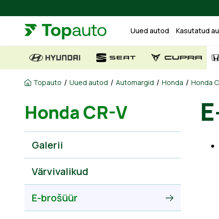
Uued autod
Kasutatud a
/
/
/
/
Topauto
Uued autod
Automargid
Honda
Honda C
E
Honda CR-V
Galerii
Värvivalikud
E-brošüür