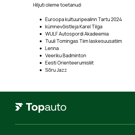
Hiljuti oleme toetanud:
Euroopa kultuuripealinn Tartu 2024
kümnevõistleja Karel Tilga
WULF Autospordi Akadeemia
Tuuli Tomingas Tiim laskesuusatiim
Lenna
Veeriku Badminton
Eesti Orienteerumisliit
Sõru Jazz