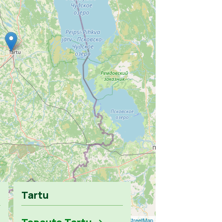
Tartu
Leaflet
| ©
OpenStreetMap