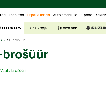
utod
Laoautod
Eripakkumised
Auto omanikule
E-pood
Äriklie
/
R-V
E-brošüür
-brošüür
Vaata brošüüri