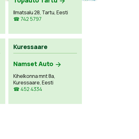
Topauto Tartu
Ilmatsalu 28, Tartu, Eesti
☎ 742 5797
Kuressaare
Namset Auto
Kihelkonna mnt 8a,
Kuressaare, Eesti
☎ 452 4334