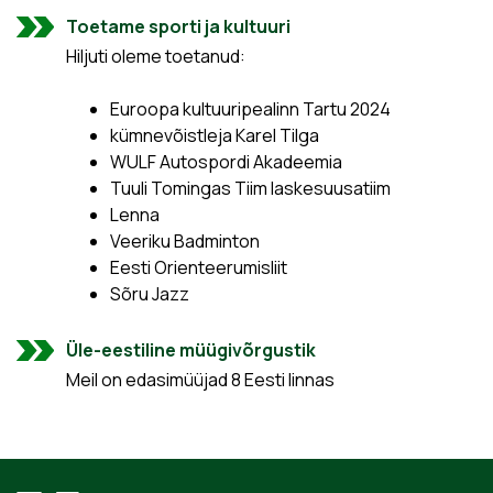
Toetame sporti ja kultuuri
Hiljuti oleme toetanud:
Euroopa kultuuripealinn Tartu 2024
kümnevõistleja Karel Tilga
WULF Autospordi Akadeemia
Tuuli Tomingas Tiim laskesuusatiim
Lenna
Veeriku Badminton
Eesti Orienteerumisliit
Sõru Jazz
Üle-eestiline müügivõrgustik
Meil on edasimüüjad 8 Eesti linnas