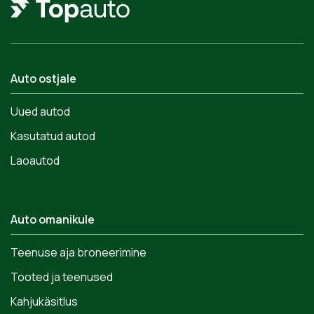
Auto ostjale
Uued autod
Kasutatud autod
Laoautod
Auto omanikule
Teenuse aja broneerimine
Tooted ja teenused
Kahjukäsitlus