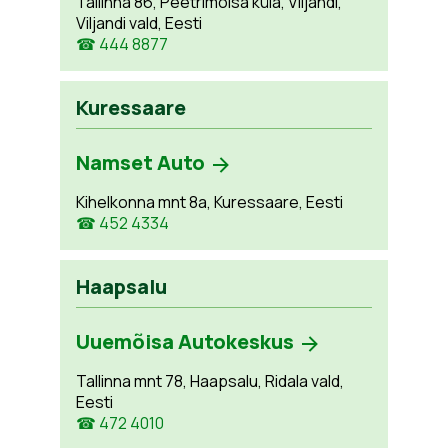
Tallinna 86, Peetrimõisa küla, Viljandi,
Viljandi vald, Eesti
☎ 444 8877
Kuressaare
Namset Auto
Kihelkonna mnt 8a, Kuressaare, Eesti
☎ 452 4334
Haapsalu
Uuemõisa Autokeskus
Tallinna mnt 78, Haapsalu, Ridala vald,
Eesti
☎ 472 4010