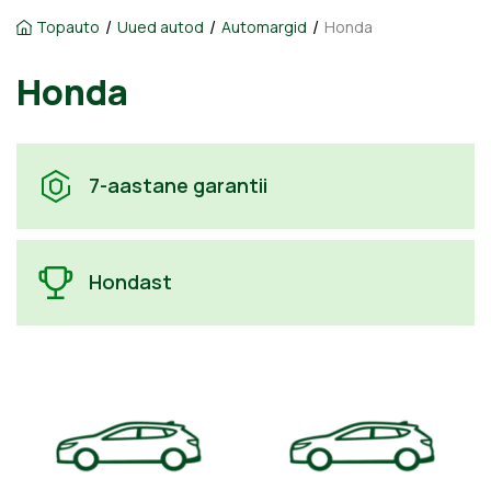
/
/
/
Topauto
Uued autod
Automargid
Honda
Honda
7-aastane garantii
Hondast