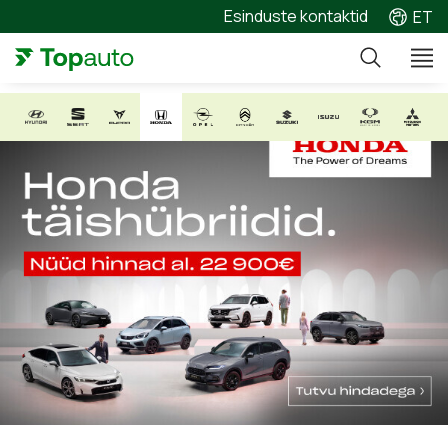
Esinduste kontaktid
ET