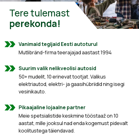
Tere tulemast
perekonda!
Vanimaid tegijaid Eesti autoturul
Mutlibränd-firma teerajajad aastast 1994
Suurim valik nelikveolisi autosid
50+ mudelit, 10 erinevat tootjat. Valikus
elektriautod, elektri- ja gaasihübriidid ning isegi
vesinikauto.
Pikaajaline lojaalne partner
Meie spetsialistide keskmine tööstaaž on 10
aastat, mille jooksul nad enda kogemust pidevalt
koolitustega täiendavad.