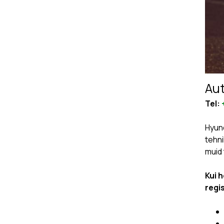
Au
Tel:
Hyund
tehni
muid 
Kui 
regi