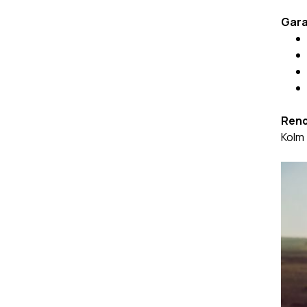
Garan
Rend
Kolm 