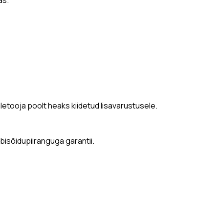
letooja poolt heaks kiidetud lisavarustusele.
isõidupiiranguga garantii.