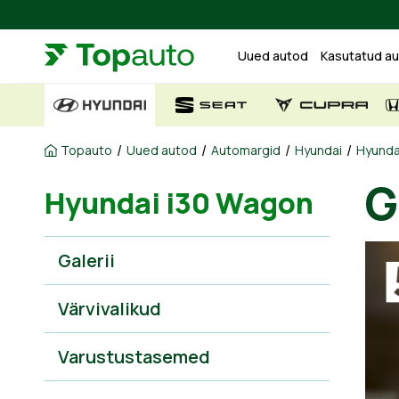
Uued autod
Kasutatud a
/
/
/
/
Topauto
Uued autod
Automargid
Hyundai
Hyunda
G
Hyundai i30 Wagon
Galerii
Värvivalikud
Varustustasemed