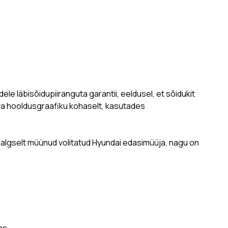
e läbisõidupiiranguta garantii, eeldusel, et sõidukit
iva hooldusgraafiku kohaselt, kasutades
ile algselt müünud volitatud Hyundai edasimüüja, nagu on
as.