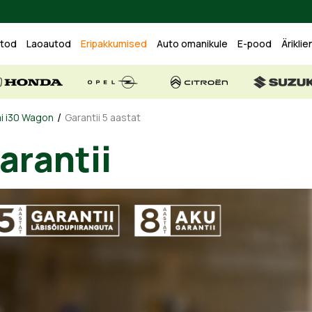
utod
Laoautod
Eripakkumised
Auto omanikule
E-pood
Äriklie
/
i i30 Wagon
Garantii 5 aastat
arantii