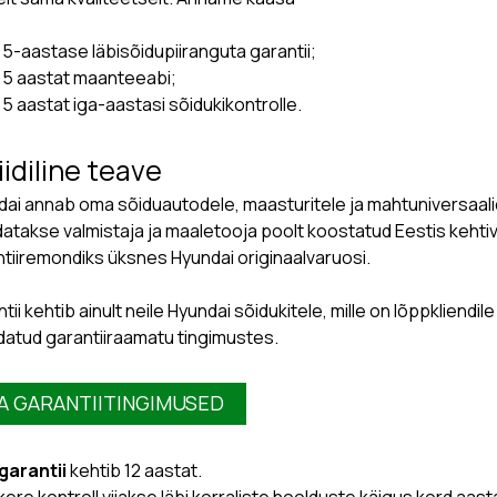
5-aastase läbisõidupiiranguta garantii;
5 aastat maanteeabi;
5 aastat iga-aastasi sõidukikontrolle.
iidiline teave
ai annab oma sõiduautodele, maasturitele ja mahtuniversaalidel
atakse valmistaja ja maaletooja poolt koostatud Eestis keht
tiiremondiks üksnes Hyundai originaalvaruosi.
tii kehtib ainult neile Hyundai sõidukitele, mille on lõppkliend
ldatud garantiiraamatu tingimustes.
 A GARANTIITINGIMUSED
garantii
kehtib 12 aastat.
ere kontroll viiakse läbi korraliste hoolduste käigus kord aast