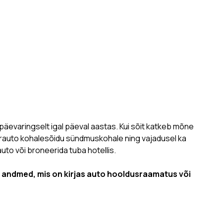
päevaringselt igal päeval aastas. Kui sõit katkeb mõne
siirauto kohale­sõidu sündmuskohale ning vajadusel ka
uto või broneerida tuba hotellis.
ad andmed, mis on kirjas auto hooldusraamatus või