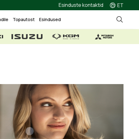
Esinduste kontaktid
ET
ndile
Topautost
Esindused