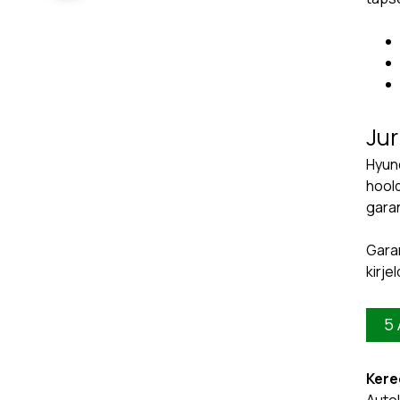
Jur
Hyund
hoold
garan
Garan
kirje
5
Kere
Autok