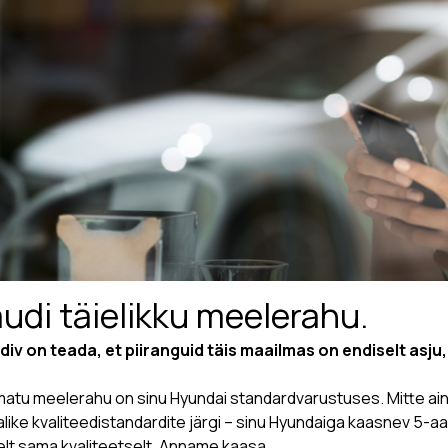
udi täielikku meelerahu.
div on teada, et piiranguid täis maailmas on endiselt asju,
matu meelerahu on sinu Hyundai standardvarustuses. Mitte ainu
like kvaliteedistandardite järgi – sinu Hyundaiga kaasnev 5-a
lt sama kvaliteetselt. Anname kaasa