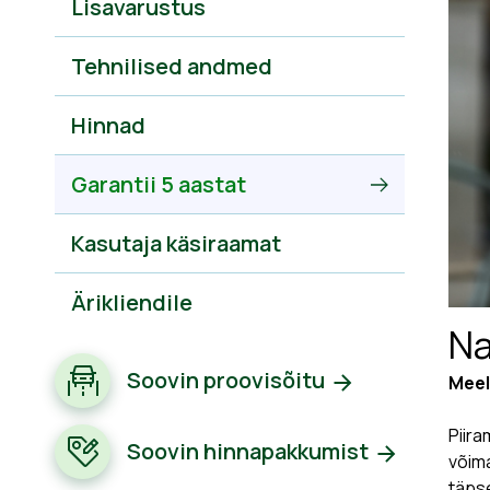
Lisavarustus
Tehnilised andmed
Hinnad
Garantii 5 aastat
Kasutaja käsiraamat
Ärikliendile
Na
Soovin proovisõitu
Meel
Piira
Soovin hinnapakkumist
võima
täpse