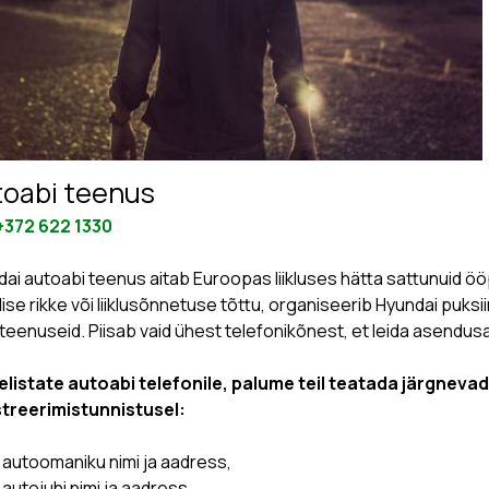
toabi teenus
+372 622 1330
ai autoabi teenus aitab Euroopas liikluses hätta sattunuid öö
lise rikke või liiklusõnnetuse tõttu, organiseerib Hyundai puk
teenuseid. Piisab vaid ühest telefonikõnest, et leida asendusa
helistate autoabi telefonile, palume teil teatada järgnev
streerimistunnistusel:
autoomaniku nimi ja aadress,
autojuhi nimi ja aadress,