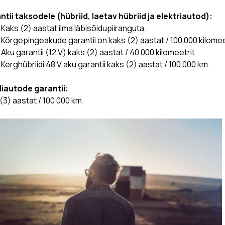
tii taksodele (hübriid, laetav hübriid ja elektriautod):
Kaks (2) aastat ilma läbisõidupiiranguta.
Kõrgepingeakude garantii on kaks (2) aastat / 100 000 kilomee
Aku garantii (12 V) kaks (2) aastat / 40 000 kilomeetrit.
Kerghübriidi 48 V aku garantii kaks (2) aastat / 100 000 km.
iautode garantii:
(3) aastat / 100 000 km.