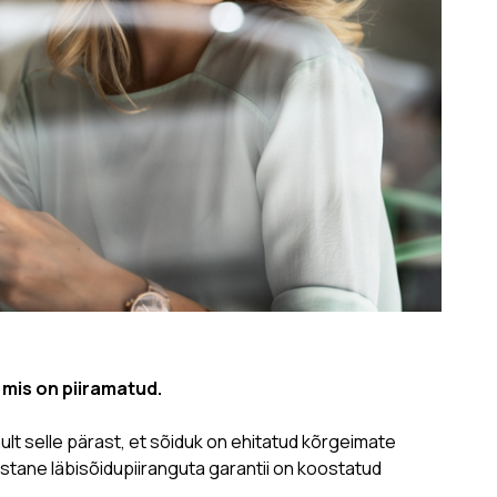
 mis on piiramatud.
lt selle pärast, et sõiduk on ehitatud kõrgeimate
astane läbisõidupiiranguta garantii on koostatud