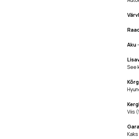
Värv
Raad
Aku
–
Lisa
See k
Kõrg
Hyund
Kergh
Viis 
Gara
Kaks 