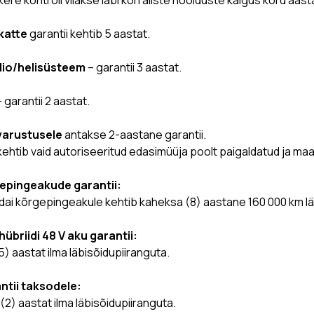
katte
garantii kehtib 5 aastat.
io/helisüsteem
– garantii 3 aastat.
 garantii 2 aastat.
varustusele
antakse 2-aastane garantii.
ehtib vaid autoriseeritud edasimüüja poolt paigaldatud ja maa
epingeakude garantii:
ai kõrgepingeakule kehtib kaheksa (8) aastane 160 000 km läb
übriidi 48 V aku garantii:
(5) aastat ilma läbisõidupiiranguta.
ntii taksodele:
(2) aastat ilma läbisõidupiiranguta.