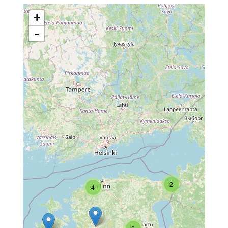
+
-
2
4