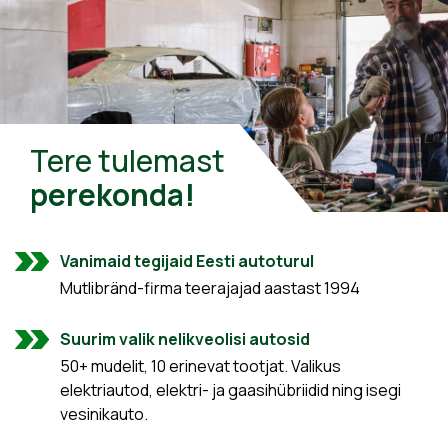
Tere tulemast
perekonda!
Vanimaid tegijaid Eesti autoturul
Mutlibränd-firma teerajajad aastast 1994
Suurim valik nelikveolisi autosid
50+ mudelit, 10 erinevat tootjat. Valikus
elektriautod, elektri- ja gaasihübriidid ning isegi
vesinikauto.