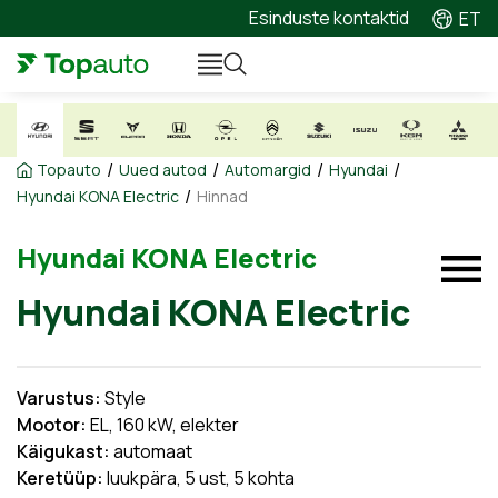
Esinduste kontaktid
ET
/
/
/
/
Topauto
Uued autod
Automargid
Hyundai
/
Hyundai KONA Electric
Hinnad
Hyundai KONA Electric
Hyundai KONA Electric
Varustus:
Style
Mootor:
EL, 160 kW, elekter
Käigukast:
automaat
Keretüüp:
luukpära, 5 ust, 5 kohta