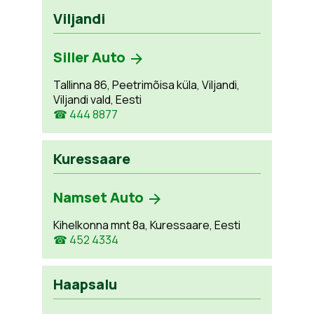
Viljandi
Siller Auto
Tallinna 86, Peetrimõisa küla, Viljandi,
Viljandi vald, Eesti
☎ 444 8877
Kuressaare
Namset Auto
Kihelkonna mnt 8a, Kuressaare, Eesti
☎ 452 4334
Haapsalu