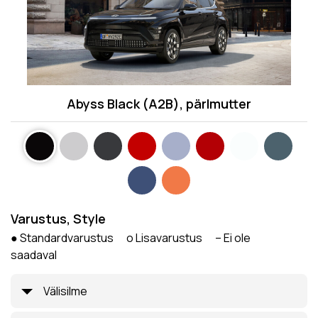
Abyss Black (A2B), pärlmutter
Varustus, Style
● Standardvarustus o Lisavarustus – Ei ole
saadaval
Välisilme