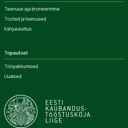
Teenuse aja broneerimine
Tooted ja teenused
Kahjukäsitlus
Topautost
Tööpakkumised
Uudised