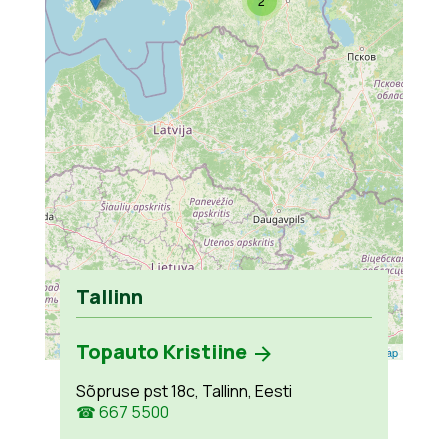
2
Tallinn
Topauto Kristiine
Leaflet
| ©
OpenStreetMap
Sõpruse pst 18c, Tallinn, Eesti
☎ 667 5500