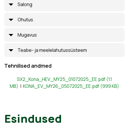
Salong
Ohutus
Mugavus
Teabe- ja meelelahutussüsteem
Tehnilised andmed
SX2_Kona_HEV_MY25_01072025_EE.pdf (1.1
MB)
|
KONA_EV_MY26_05072025_EE.pdf (999 KB)
Esindused