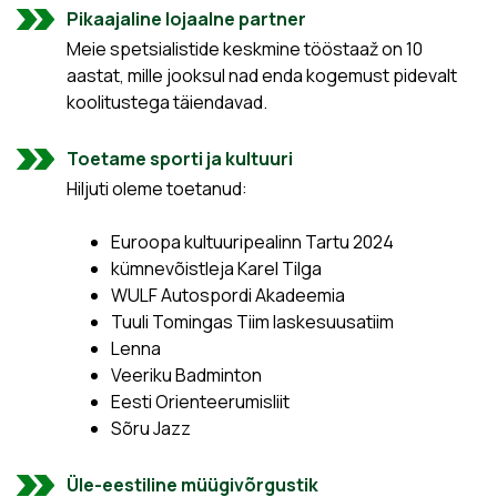
Pikaajaline lojaalne partner
Meie spetsialistide keskmine tööstaaž on 10
aastat, mille jooksul nad enda kogemust pidevalt
koolitustega täiendavad.
Toetame sporti ja kultuuri
Hiljuti oleme toetanud:
Euroopa kultuuripealinn Tartu 2024
kümnevõistleja Karel Tilga
WULF Autospordi Akadeemia
Tuuli Tomingas Tiim laskesuusatiim
Lenna
Veeriku Badminton
Eesti Orienteerumisliit
Sõru Jazz
Üle-eestiline müügivõrgustik