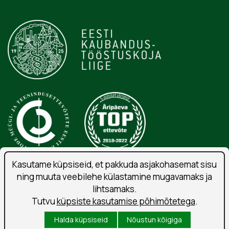
Kasutame küpsiseid, et pakkuda asjakohasemat sisu
ning muuta veebilehe külastamine mugavamaks ja
Isikuandmete töötlemise tingimused
lihtsamaks.
Liitu uudiskirjaga
Tutvu
küpsiste kasutamise põhimõtetega
.
Kasutustingimused
Halda küpsiseid
Nõustun kõigiga
Küpsised