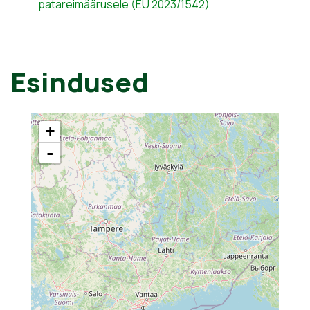
patareimäärusele (EU 2023/1542)
Esindused
+
-