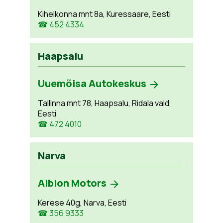
Kihelkonna mnt 8a, Kuressaare, Eesti
☎ 452 4334
Haapsalu
Uuemõisa Autokeskus
Tallinna mnt 78, Haapsalu, Ridala vald,
Eesti
☎ 472 4010
Narva
Albion Motors
Kerese 40g, Narva, Eesti
☎ 356 9333