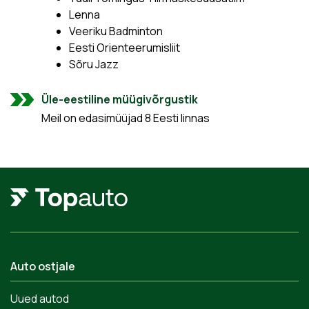
Lenna
Veeriku Badminton
Eesti Orienteerumisliit
Sõru Jazz
Üle-eestiline müügivõrgustik
Meil on edasimüüjad 8 Eesti linnas
Auto ostjale
Uued autod