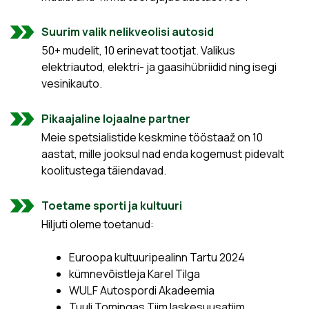
Suurim valik nelikveolisi autosid
50+ mudelit, 10 erinevat tootjat. Valikus
elektriautod, elektri- ja gaasihübriidid ning isegi
vesinikauto.
Pikaajaline lojaalne partner
Meie spetsialistide keskmine tööstaaž on 10
aastat, mille jooksul nad enda kogemust pidevalt
koolitustega täiendavad.
Toetame sporti ja kultuuri
Hiljuti oleme toetanud:
Euroopa kultuuripealinn Tartu 2024
kümnevõistleja Karel Tilga
WULF Autospordi Akadeemia
Tuuli Tomingas Tiim laskesuusatiim