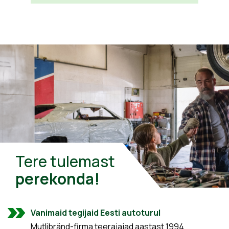
Tere tulemast
perekonda!
Vanimaid tegijaid Eesti autoturul
Mutlibränd-firma teerajajad aastast 1994