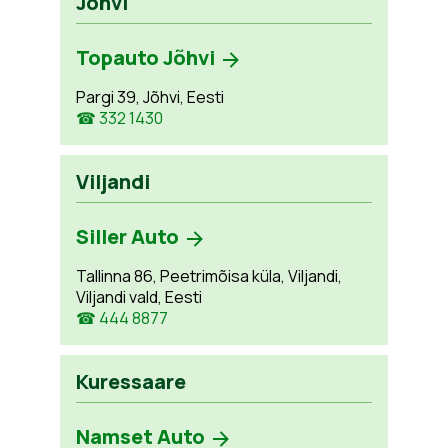
Jõhvi
Topauto Jõhvi
Pargi 39, Jõhvi, Eesti
☎ 332 1430
Viljandi
Siller Auto
Tallinna 86, Peetrimõisa küla, Viljandi,
Viljandi vald, Eesti
☎ 444 8877
Kuressaare
Namset Auto