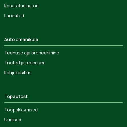
Kasutatud autod
Laoautod
Auto omanikule
Teenuse aja broneerimine
Tooted ja teenused
Kahjukäsitlus
Topautost
Tööpakkumised
Uudised