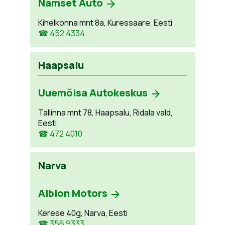
Namset Auto
Kihelkonna mnt 8a, Kuressaare, Eesti
☎ 452 4334
Haapsalu
Uuemõisa Autokeskus
Tallinna mnt 78, Haapsalu, Ridala vald,
Eesti
☎ 472 4010
Narva
Albion Motors
Kerese 40g, Narva, Eesti
☎ 356 9333