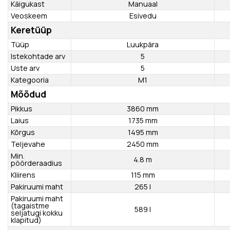
Maksimaalne
61 kW
võimsus
Maksimaalse
võimsuse
5700 p/min
pöörete arv
Maksimaalne
112 Nm
pöördemoment
Maksimaalse
pöördemomendi
4500 p/min
pöörete arv
Käigukast
Manuaal
Veoskeem
Esivedu
Keretüüp
Tüüp
Luukpära
Istekohtade arv
5
Uste arv
5
Kategooria
M1
Mõõdud
Pikkus
3860 mm