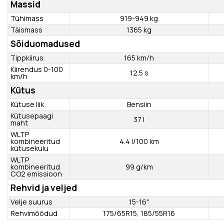
Laius
1735 mm
Kõrgus
1495 mm
Teljevahe
2450 mm
Min.
4.8 m
pöörderaadius
Kliirens
115 mm
Pakiruumi maht
265 l
Pakiruumi maht
(tagaistme
589 l
seljatugi kokku
klapitud)
Massid
Tühimass
919-949 kg
Täismass
1365 kg
Sõiduomadused
Tippkiirus
165 km/h
Kiirendus 0-100
12.5 s
km/h