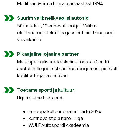
Mutlibränd-firma teerajajad aastast 1994
Suurim valik nelikveolisi autosid
50+ mudelit, 10 erinevat tootjat. Valikus
elektriautod, elektri- ja gaasihübriidid ning isegi
vesinikauto.
Pikaajaline lojaalne partner
Meie spetsialistide keskmine tööstaaž on 10
aastat, mille jooksul nad enda kogemust pidevalt
koolitustega täiendavad.
Toetame sporti ja kultuuri
Hiljuti oleme toetanud:
Euroopa kultuuripealinn Tartu 2024
kümnevõistleja Karel Tilga
WULF Autospordi Akadeemia