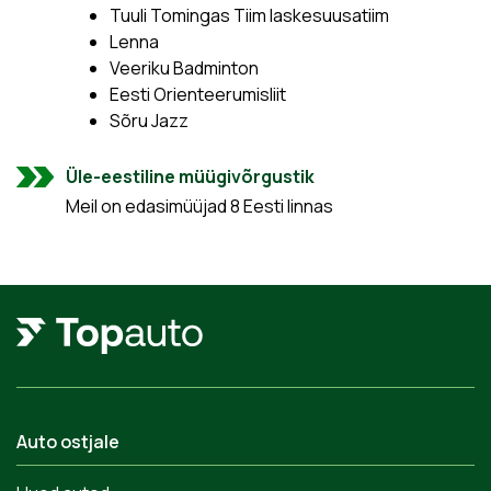
Tuuli Tomingas Tiim laskesuusatiim
Lenna
Veeriku Badminton
Eesti Orienteerumisliit
Sõru Jazz
Üle-eestiline müügivõrgustik
Meil on edasimüüjad 8 Eesti linnas
Auto ostjale