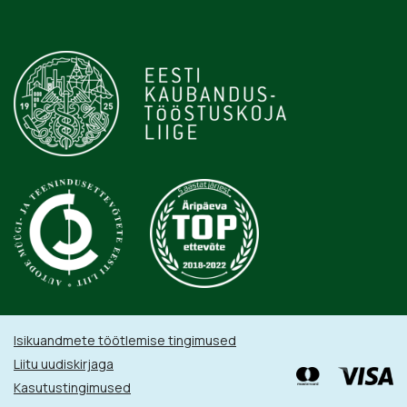
Isikuandmete töötlemise tingimused
Liitu uudiskirjaga
Kasutustingimused