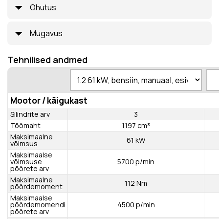
Ohutus
Mugavus
Tehnilised andmed
Mootor / käigukast
Silindrite arv
3
Töömaht
1197 cm³