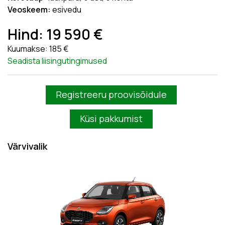
Veoskeem:
esivedu
Hind: 19 590 €
Kuumakse: 185 €
Seadista liisingutingimused
Registreeru proovisõidule
Küsi pakkumist
Värvivalik