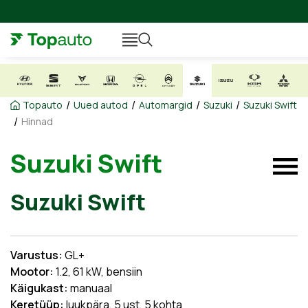
/
/
/
/
Topauto
Uued autod
Automargid
Suzuki
Suzuki Swift
/
Hinnad
Suzuki Swift
Suzuki Swift
Varustus:
GL+
Mootor:
1.2, 61 kW, bensiin
Käigukast:
manuaal
Keretüüp:
luukpära, 5 ust, 5 kohta