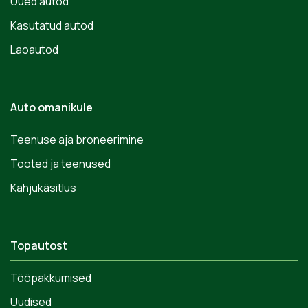
Uued autod
Kasutatud autod
Laoautod
Auto omanikule
Teenuse aja broneerimine
Tooted ja teenused
Kahjukäsitlus
Topautost
Tööpakkumised
Uudised